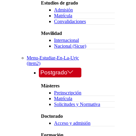
Estudios de grado
Admisión
Matrícula
Convalidaciones
Movilidad
Internacional
Nacional (Sicue)
Menu-Estudiar-En-La-Urjc
(item2)
Postgrado
Másteres
Preinscripción
Matrícula
Solicitudes y Normativa
Doctorado
Acceso y admisión
Formación