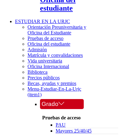
estudiante
ESTUDIAR EN LA URJC
Orientación Preuniversitaria y
Oficina del Estudiante
Pruebas de acceso
Oficina del estudiante
Admisión
Matrícula y convalidaciones
Vida universitaria
Oficina Internacional
Biblioteca
Precios públicos
Becas, ayudas y premios
Menu-Estudiar-En-La-Urjc
(item1)
Grado
Pruebas de acceso
PAU
Mayores 25/40/45