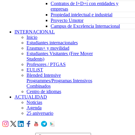
Contratos de I+D+i con entidades y
empresas
Propiedad intelectual e industrial
Proyecto Umotor
Campus de Excelencia Internacional
INTERNACIONAL
Inicio
Estudiantes internacionales
Erasmus+ y movilidad
Estudiantes Visitantes (Free Mover
Students)
Profesores / PTGAS
EULiST
Blended Intensive
Programmes/Programas Intensivos
Combinados
Centro de idiomas
ACTUALIDAD
Noticias
Agenda
25 aniversario