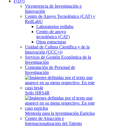
I+D+i
Vicegerencia de Investigación e
Innovación
Centro de Apoyo Tecnológico (CAT) y
RedLabU
Laboratorios redlabu
Centro de apoyo
tecnológico (CAT)
Otras estructuras
Unidad de Cultura Científica y de la
Innovación (UCC+i)
Servicio de Gestión Económica de la
Investigación
Contratación de Personal de
Investigación
Sello HRS4R
Mentoría para la investigación Euriclea
Centro de Atracción e
Internacionalización del Talento