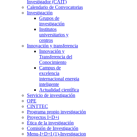
Investigador (CAIT)
Calendario de Convocatorias
Investigación
Grupos de
investigación
Institutos
universitarios y
centros
Innovación y transferencia
Innovación y
Transferencia del
Conocimiento
Campus de
excelencia
internacional energia
inteligente
Actualidad científica
Servicio de investigación
OPE
CINTTEC
Programa propio investigación
Proyectos I+D+i
Ética de la investigación
Comisión de Investigación
Menu-I+D+I (1)-Investigacion