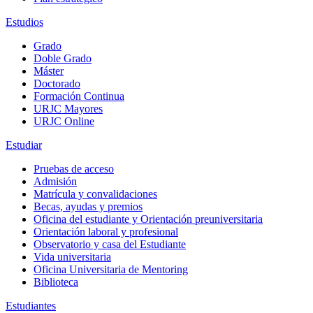
Estudios
Grado
Doble Grado
Máster
Doctorado
Formación Continua
URJC Mayores
URJC Online
Estudiar
Pruebas de acceso
Admisión
Matrícula y convalidaciones
Becas, ayudas y premios
Oficina del estudiante y Orientación preuniversitaria
Orientación laboral y profesional
Observatorio y casa del Estudiante
Vida universitaria
Oficina Universitaria de Mentoring
Biblioteca
Estudiantes