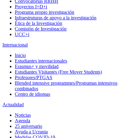
Convocatorias RRHH
Proyectos I+D+i
Programa propio investigación
Infraestruturas de apoyo a la investigación
Ética de la Investigación
Comisión de Investigación
UCC+i
Internacional
Inicio
Estudiantes internacionales
Erasmus+ y movilidad
Estudiantes Visitantes (Free Mover Students)
Profesores/PTGAS
Blended intensive programmes/Programas intensivos
combinados
Centro de idiomas
Actualidad
Noticias
Agenda
25 aniversario
Ayuda a Ucrania
Medidas COVID-19