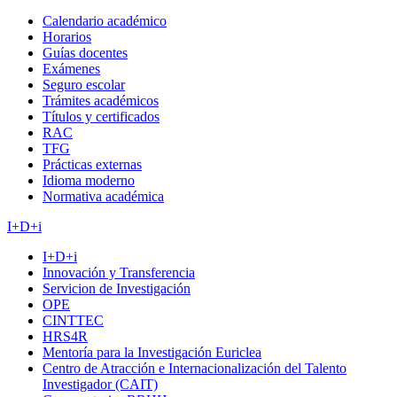
Calendario académico
Horarios
Guías docentes
Exámenes
Seguro escolar
Trámites académicos
Títulos y certificados
RAC
TFG
Prácticas externas
Idioma moderno
Normativa académica
I+D+i
I+D+i
Innovación y Transferencia
Servicion de Investigación
OPE
CINTTEC
HRS4R
Mentoría para la Investigación Euriclea
Centro de Atracción e Internacionalización del Talento
Investigador (CAIT)