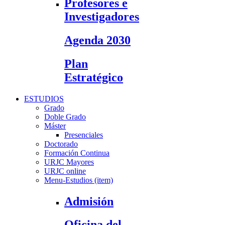
Profesores e
Investigadores
Agenda 2030
Plan
Estratégico
ESTUDIOS
Grado
Doble Grado
Máster
Presenciales
Doctorado
Formación Continua
URJC Mayores
URJC online
Menu-Estudios (item)
Admisión
Oficina del