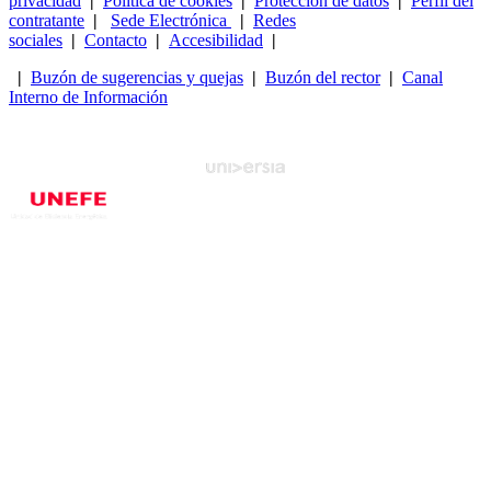
privacidad
|
Política de cookies
|
Protección de datos
|
Perfil del
contratante
|
Sede Electrónica
|
Redes
sociales
|
Contacto
|
Accesibilidad
|
|
Buzón de sugerencias y quejas
|
Buzón del rector
|
Canal
Interno de Información