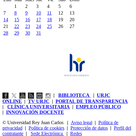
1
2
3
4
5
6
7
8
9
10
11
12
13
14
15
16
17
18
19
20
21
22
23
24
25
26
27
28
29
30
31
|
BIBLIOTECA
|
URJC
ONLINE
|
TV URJC
|
PORTAL DE TRANSPARENCIA
|
CLÍNICA UNIVERSITARIA
|
EMPLEO PÚBLICO
|
INNOVACIÓN DOCENTE
© Universidad Rey Juan Carlos
|
Aviso legal
|
Política de
privacidad
|
Política de cookies
|
Protección de datos
|
Perfil del
contratante
|
Sede Electrónica
|
Redes