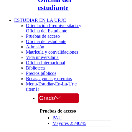
estudiante
ESTUDIAR EN LA URJC
Orientación Preuniversitaria y
Oficina del Estudiante
Pruebas de acceso
Oficina del estudiante
Admisión
Matrícula y convalidaciones
Vida universitaria
Oficina Internacional
Biblioteca
Precios públicos
Becas, ayudas y premios
Menu-Estudiar-En-La-Urjc
(item1)
Grado
Pruebas de acceso
PAU
Mayores 25/40/45