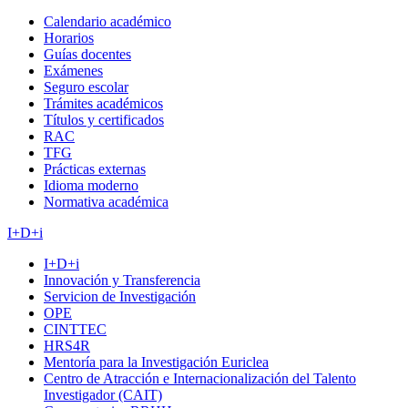
Calendario académico
Horarios
Guías docentes
Exámenes
Seguro escolar
Trámites académicos
Títulos y certificados
RAC
TFG
Prácticas externas
Idioma moderno
Normativa académica
I+D+i
I+D+i
Innovación y Transferencia
Servicion de Investigación
OPE
CINTTEC
HRS4R
Mentoría para la Investigación Euriclea
Centro de Atracción e Internacionalización del Talento
Investigador (CAIT)