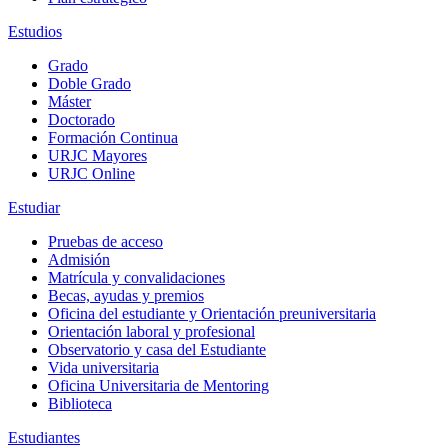
Estudios
Grado
Doble Grado
Máster
Doctorado
Formación Continua
URJC Mayores
URJC Online
Estudiar
Pruebas de acceso
Admisión
Matrícula y convalidaciones
Becas, ayudas y premios
Oficina del estudiante y Orientación preuniversitaria
Orientación laboral y profesional
Observatorio y casa del Estudiante
Vida universitaria
Oficina Universitaria de Mentoring
Biblioteca
Estudiantes