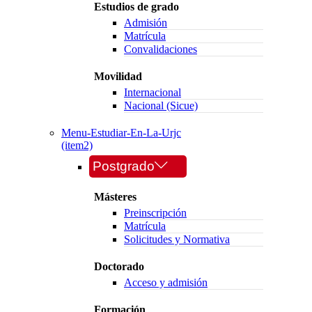
Estudios de grado
Admisión
Matrícula
Convalidaciones
Movilidad
Internacional
Nacional (Sicue)
Menu-Estudiar-En-La-Urjc
(item2)
Postgrado
Másteres
Preinscripción
Matrícula
Solicitudes y Normativa
Doctorado
Acceso y admisión
Formación