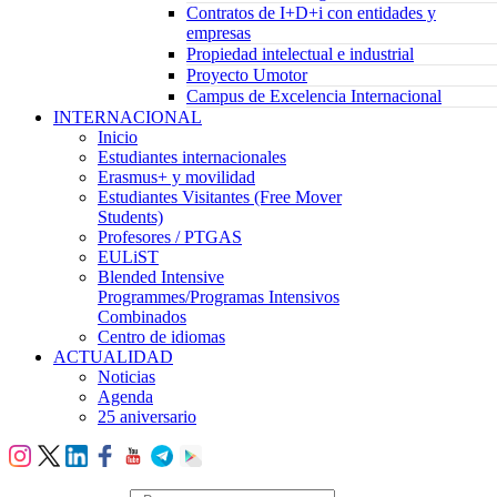
Contratos de I+D+i con entidades y
empresas
Propiedad intelectual e industrial
Proyecto Umotor
Campus de Excelencia Internacional
INTERNACIONAL
Inicio
Estudiantes internacionales
Erasmus+ y movilidad
Estudiantes Visitantes (Free Mover
Students)
Profesores / PTGAS
EULiST
Blended Intensive
Programmes/Programas Intensivos
Combinados
Centro de idiomas
ACTUALIDAD
Noticias
Agenda
25 aniversario