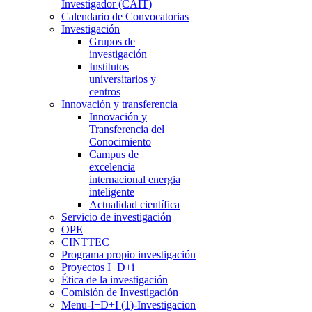
Investigador (CAIT)
Calendario de Convocatorias
Investigación
Grupos de
investigación
Institutos
universitarios y
centros
Innovación y transferencia
Innovación y
Transferencia del
Conocimiento
Campus de
excelencia
internacional energia
inteligente
Actualidad científica
Servicio de investigación
OPE
CINTTEC
Programa propio investigación
Proyectos I+D+i
Ética de la investigación
Comisión de Investigación
Menu-I+D+I (1)-Investigacion