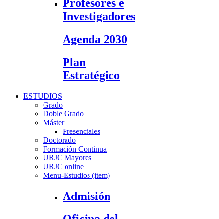
Profesores e
Investigadores
Agenda 2030
Plan
Estratégico
ESTUDIOS
Grado
Doble Grado
Máster
Presenciales
Doctorado
Formación Continua
URJC Mayores
URJC online
Menu-Estudios (item)
Admisión
Oficina del