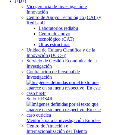
I+D+i
Vicegerencia de Investigación e
Innovación
Centro de Apoyo Tecnológico (CAT) y
RedLabU
Laboratorios redlabu
Centro de apoyo
tecnológico (CAT)
Otras estructuras
Unidad de Cultura Científica y de la
Innovación (UCC+i)
Servicio de Gestión Económica de la
Investigación
Contratación de Personal de
Investigación
Sello HRS4R
Mentoría para la investigación Euriclea
Centro de Atracción e
Internacionalización del Talento