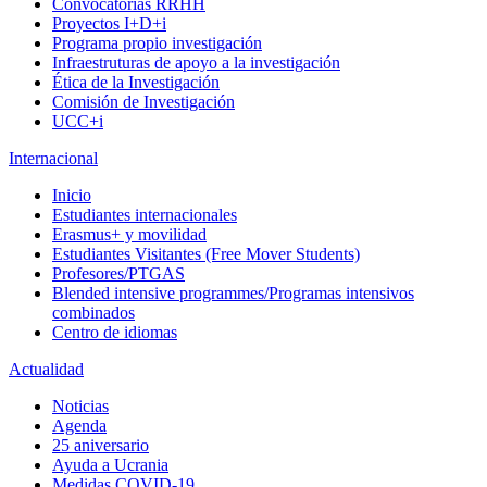
Convocatorias RRHH
Proyectos I+D+i
Programa propio investigación
Infraestruturas de apoyo a la investigación
Ética de la Investigación
Comisión de Investigación
UCC+i
Internacional
Inicio
Estudiantes internacionales
Erasmus+ y movilidad
Estudiantes Visitantes (Free Mover Students)
Profesores/PTGAS
Blended intensive programmes/Programas intensivos
combinados
Centro de idiomas
Actualidad
Noticias
Agenda
25 aniversario
Ayuda a Ucrania
Medidas COVID-19