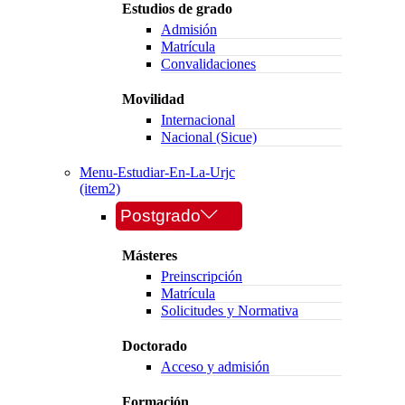
Estudios de grado
Admisión
Matrícula
Convalidaciones
Movilidad
Internacional
Nacional (Sicue)
Menu-Estudiar-En-La-Urjc
(item2)
Postgrado
Másteres
Preinscripción
Matrícula
Solicitudes y Normativa
Doctorado
Acceso y admisión
Formación