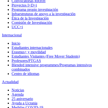
Convocatorias RRHH
Proyectos I+D+i
Programa propio investigación
Infraestruturas de apoyo a la investigación
Ética de la Investigación
Comisión de Investigación
UCC+i
Internacional
Inicio
Estudiantes internacionales
Erasmus+ y movilidad
Estudiantes Visitantes (Free Mover Students)
Profesores/PTGAS
Blended intensive programmes/Programas intensivos
combinados
Centro de idiomas
Actualidad
Noticias
Agenda
25 aniversario
Ayuda a Ucrania
Medidas COVID-19