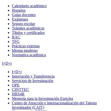
Calendario académico
Horarios
Guías docentes
Exámenes
Seguro escolar
Trámites académicos
Títulos y certificados
RAC
TFG
Prácticas externas
Idioma moderno
Normativa académica
I+D+i
I+D+i
Innovación y Transferencia
Servicion de Investigación
OPE
CINTTEC
HRS4R
Mentoría para la Investigación Euriclea
Centro de Atracción e Internacionalización del Talento
Investigador (CAIT)