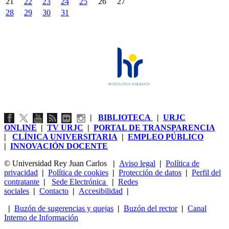
21
22
23
24
25
26
27
28
29
30
31
|
BIBLIOTECA
|
URJC
ONLINE
|
TV URJC
|
PORTAL DE TRANSPARENCIA
|
CLÍNICA UNIVERSITARIA
|
EMPLEO PÚBLICO
|
INNOVACIÓN DOCENTE
© Universidad Rey Juan Carlos
|
Aviso legal
|
Política de
privacidad
|
Política de cookies
|
Protección de datos
|
Perfil del
contratante
|
Sede Electrónica
|
Redes
sociales
|
Contacto
|
Accesibilidad
|
|
Buzón de sugerencias y quejas
|
Buzón del rector
|
Canal
Interno de Información