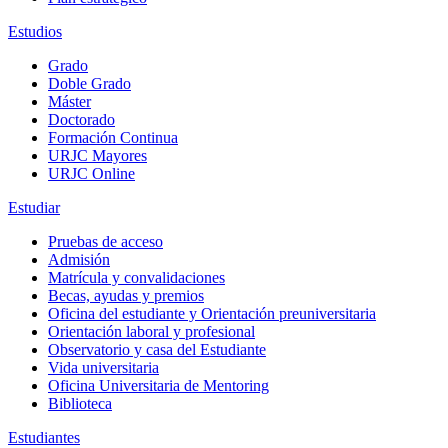
Estudios
Grado
Doble Grado
Máster
Doctorado
Formación Continua
URJC Mayores
URJC Online
Estudiar
Pruebas de acceso
Admisión
Matrícula y convalidaciones
Becas, ayudas y premios
Oficina del estudiante y Orientación preuniversitaria
Orientación laboral y profesional
Observatorio y casa del Estudiante
Vida universitaria
Oficina Universitaria de Mentoring
Biblioteca
Estudiantes