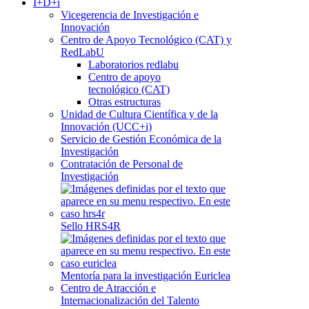
I+D+i
Vicegerencia de Investigación e
Innovación
Centro de Apoyo Tecnológico (CAT) y
RedLabU
Laboratorios redlabu
Centro de apoyo
tecnológico (CAT)
Otras estructuras
Unidad de Cultura Científica y de la
Innovación (UCC+i)
Servicio de Gestión Económica de la
Investigación
Contratación de Personal de
Investigación
Sello HRS4R
Mentoría para la investigación Euriclea
Centro de Atracción e
Internacionalización del Talento