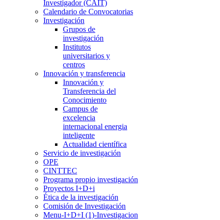
Investigador (CAIT)
Calendario de Convocatorias
Investigación
Grupos de
investigación
Institutos
universitarios y
centros
Innovación y transferencia
Innovación y
Transferencia del
Conocimiento
Campus de
excelencia
internacional energia
inteligente
Actualidad científica
Servicio de investigación
OPE
CINTTEC
Programa propio investigación
Proyectos I+D+i
Ética de la investigación
Comisión de Investigación
Menu-I+D+I (1)-Investigacion