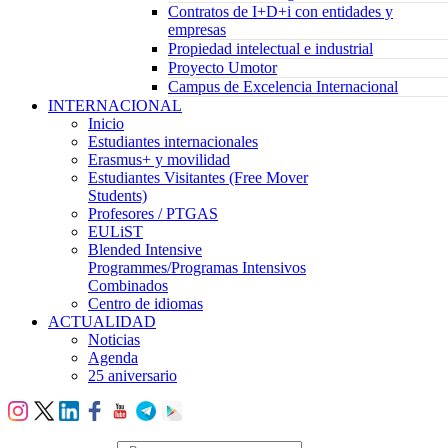
Contratos de I+D+i con entidades y
empresas
Propiedad intelectual e industrial
Proyecto Umotor
Campus de Excelencia Internacional
INTERNACIONAL
Inicio
Estudiantes internacionales
Erasmus+ y movilidad
Estudiantes Visitantes (Free Mover
Students)
Profesores / PTGAS
EULiST
Blended Intensive
Programmes/Programas Intensivos
Combinados
Centro de idiomas
ACTUALIDAD
Noticias
Agenda
25 aniversario