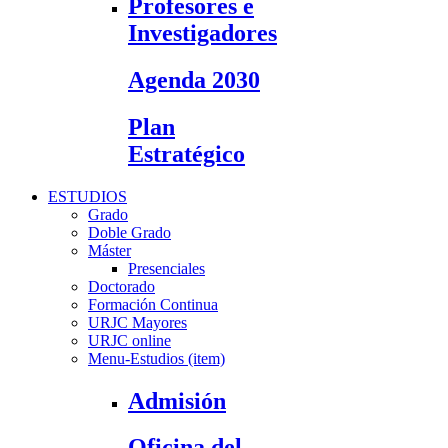
Profesores e
Investigadores
Agenda 2030
Plan
Estratégico
ESTUDIOS
Grado
Doble Grado
Máster
Presenciales
Doctorado
Formación Continua
URJC Mayores
URJC online
Menu-Estudios (item)
Admisión
Oficina del