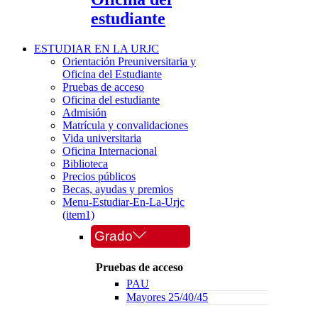
estudiante
ESTUDIAR EN LA URJC
Orientación Preuniversitaria y
Oficina del Estudiante
Pruebas de acceso
Oficina del estudiante
Admisión
Matrícula y convalidaciones
Vida universitaria
Oficina Internacional
Biblioteca
Precios públicos
Becas, ayudas y premios
Menu-Estudiar-En-La-Urjc
(item1)
Grado
Pruebas de acceso
PAU
Mayores 25/40/45