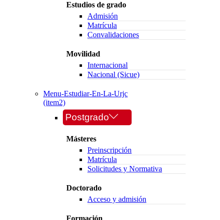
Estudios de grado
Admisión
Matrícula
Convalidaciones
Movilidad
Internacional
Nacional (Sicue)
Menu-Estudiar-En-La-Urjc
(item2)
Postgrado
Másteres
Preinscripción
Matrícula
Solicitudes y Normativa
Doctorado
Acceso y admisión
Formación