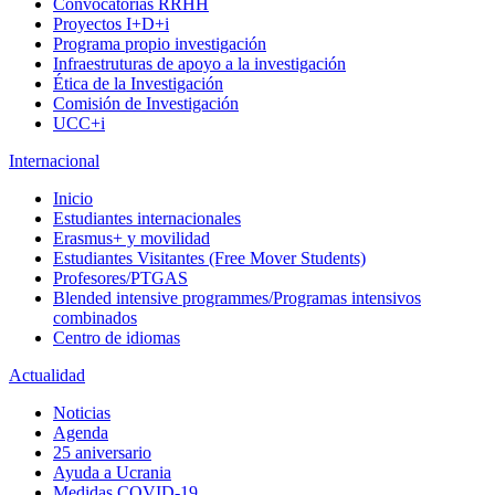
Convocatorias RRHH
Proyectos I+D+i
Programa propio investigación
Infraestruturas de apoyo a la investigación
Ética de la Investigación
Comisión de Investigación
UCC+i
Internacional
Inicio
Estudiantes internacionales
Erasmus+ y movilidad
Estudiantes Visitantes (Free Mover Students)
Profesores/PTGAS
Blended intensive programmes/Programas intensivos
combinados
Centro de idiomas
Actualidad
Noticias
Agenda
25 aniversario
Ayuda a Ucrania
Medidas COVID-19