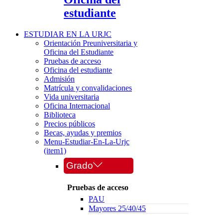
estudiante
ESTUDIAR EN LA URJC
Orientación Preuniversitaria y
Oficina del Estudiante
Pruebas de acceso
Oficina del estudiante
Admisión
Matrícula y convalidaciones
Vida universitaria
Oficina Internacional
Biblioteca
Precios públicos
Becas, ayudas y premios
Menu-Estudiar-En-La-Urjc
(item1)
Grado
Pruebas de acceso
PAU
Mayores 25/40/45