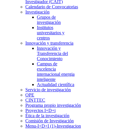
Investigador (CAIT)
Calendario de Convocatorias
Investigación
Grupos de
investigación
Institutos
universitarios y
centros
Innovación y transferencia
Innovación y
Transferencia del
Conocimiento
Campus de
excelencia
internacional energia
inteligente
Actualidad científica
Servicio de investigación
OPE
CINTTEC
Programa propio investigación
Proyectos I+D+i
Ética de la investigación
Comisión de Investigación
Menu-I+D+I (1)-Investigacion