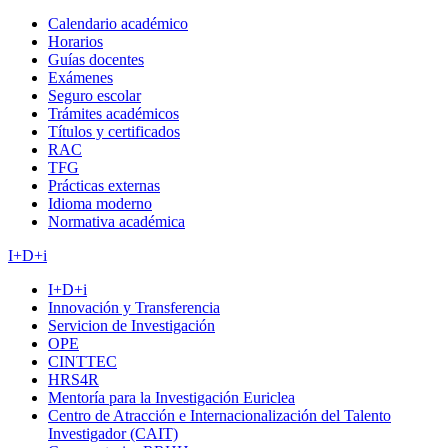
Calendario académico
Horarios
Guías docentes
Exámenes
Seguro escolar
Trámites académicos
Títulos y certificados
RAC
TFG
Prácticas externas
Idioma moderno
Normativa académica
I+D+i
I+D+i
Innovación y Transferencia
Servicion de Investigación
OPE
CINTTEC
HRS4R
Mentoría para la Investigación Euriclea
Centro de Atracción e Internacionalización del Talento
Investigador (CAIT)