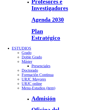
Profesores e
Investigadores
Agenda 2030
Plan
Estratégico
ESTUDIOS
Grado
Doble Grado
Máster
Presenciales
Doctorado
Formación Continua
URJC Mayores
URJC online
Menu-Estudios (item)
Admisión
Oficina del