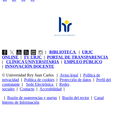
|
BIBLIOTECA
|
URJC
ONLINE
|
TV URJC
|
PORTAL DE TRANSPARENCIA
|
CLÍNICA UNIVERSITARIA
|
EMPLEO PÚBLICO
|
INNOVACIÓN DOCENTE
© Universidad Rey Juan Carlos
|
Aviso legal
|
Política de
privacidad
|
Política de cookies
|
Protección de datos
|
Perfil del
contratante
|
Sede Electrónica
|
Redes
sociales
|
Contacto
|
Accesibilidad
|
|
Buzón de sugerencias y quejas
|
Buzón del rector
|
Canal
Interno de Información