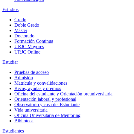
Estudios
Grado
Doble Grado
Máster
Doctorado
Formación Continua
URJC Mayores
URJC Online
Estudiar
Pruebas de acceso
Admisión
Matrícula y convalidaciones
Becas, ayudas y premios
Oficina del estudiante y Orientación preuniversitaria
Orientación laboral y profesional
Observatorio y casa del Estudiante
Vida universitaria
Oficina Universitaria de Mentoring
Biblioteca
Estudiantes