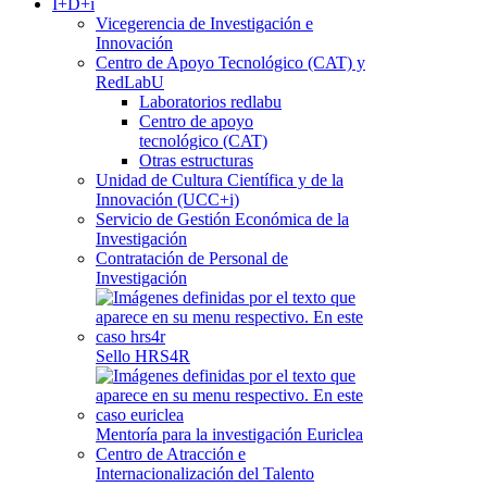
I+D+i
Vicegerencia de Investigación e
Innovación
Centro de Apoyo Tecnológico (CAT) y
RedLabU
Laboratorios redlabu
Centro de apoyo
tecnológico (CAT)
Otras estructuras
Unidad de Cultura Científica y de la
Innovación (UCC+i)
Servicio de Gestión Económica de la
Investigación
Contratación de Personal de
Investigación
Sello HRS4R
Mentoría para la investigación Euriclea
Centro de Atracción e
Internacionalización del Talento