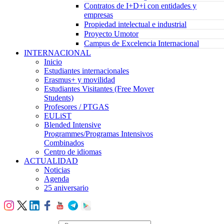
Contratos de I+D+i con entidades y
empresas
Propiedad intelectual e industrial
Proyecto Umotor
Campus de Excelencia Internacional
INTERNACIONAL
Inicio
Estudiantes internacionales
Erasmus+ y movilidad
Estudiantes Visitantes (Free Mover
Students)
Profesores / PTGAS
EULiST
Blended Intensive
Programmes/Programas Intensivos
Combinados
Centro de idiomas
ACTUALIDAD
Noticias
Agenda
25 aniversario