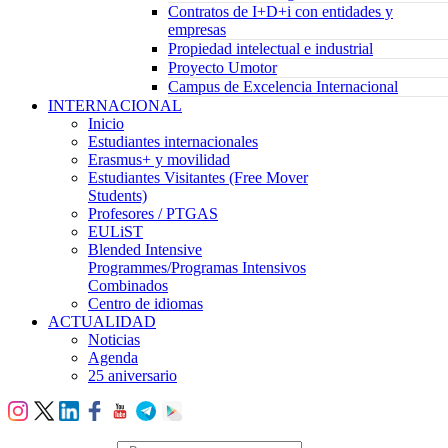
Contratos de I+D+i con entidades y
empresas
Propiedad intelectual e industrial
Proyecto Umotor
Campus de Excelencia Internacional
INTERNACIONAL
Inicio
Estudiantes internacionales
Erasmus+ y movilidad
Estudiantes Visitantes (Free Mover
Students)
Profesores / PTGAS
EULiST
Blended Intensive
Programmes/Programas Intensivos
Combinados
Centro de idiomas
ACTUALIDAD
Noticias
Agenda
25 aniversario