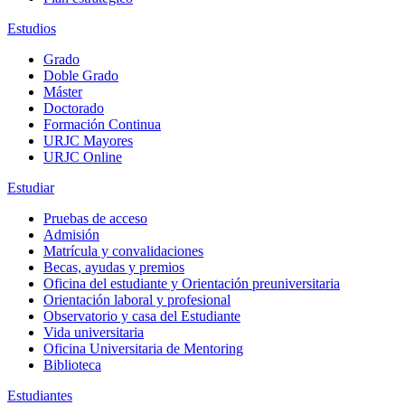
Estudios
Grado
Doble Grado
Máster
Doctorado
Formación Continua
URJC Mayores
URJC Online
Estudiar
Pruebas de acceso
Admisión
Matrícula y convalidaciones
Becas, ayudas y premios
Oficina del estudiante y Orientación preuniversitaria
Orientación laboral y profesional
Observatorio y casa del Estudiante
Vida universitaria
Oficina Universitaria de Mentoring
Biblioteca
Estudiantes