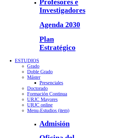
Profesores e
Investigadores
Agenda 2030
Plan
Estratégico
ESTUDIOS
Grado
Doble Grado
Máster
Presenciales
Doctorado
Formación Continua
URJC Mayores
URJC online
Menu-Estudios (item)
Admisión
Oficina del