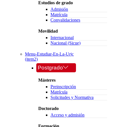
Estudios de grado
Admisión
Matrícula
Convalidaciones
Movilidad
Internacional
Nacional (Sicue)
Menu-Estudiar-En-La-Urjc
(item2)
Postgrado
Másteres
Preinscripción
Matrícula
Solicitudes y Normativa
Doctorado
Acceso y admisión
Formación