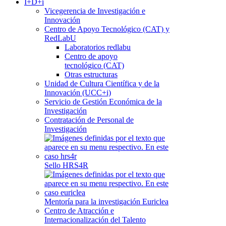
I+D+i
Vicegerencia de Investigación e
Innovación
Centro de Apoyo Tecnológico (CAT) y
RedLabU
Laboratorios redlabu
Centro de apoyo
tecnológico (CAT)
Otras estructuras
Unidad de Cultura Científica y de la
Innovación (UCC+i)
Servicio de Gestión Económica de la
Investigación
Contratación de Personal de
Investigación
Sello HRS4R
Mentoría para la investigación Euriclea
Centro de Atracción e
Internacionalización del Talento