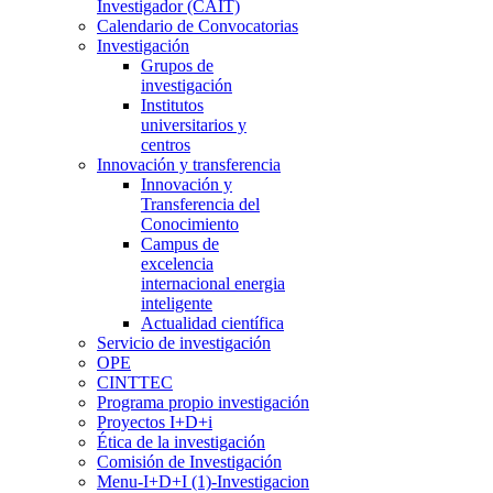
Investigador (CAIT)
Calendario de Convocatorias
Investigación
Grupos de
investigación
Institutos
universitarios y
centros
Innovación y transferencia
Innovación y
Transferencia del
Conocimiento
Campus de
excelencia
internacional energia
inteligente
Actualidad científica
Servicio de investigación
OPE
CINTTEC
Programa propio investigación
Proyectos I+D+i
Ética de la investigación
Comisión de Investigación
Menu-I+D+I (1)-Investigacion