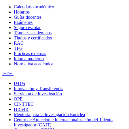
Calendario académico
Horarios
Guías docentes
Exámenes
Seguro escolar
Trámites académicos
Títulos y certificados
RAC
TFG
Prácticas externas
Idioma moderno
Normativa académica
I+D+i
I+D+i
Innovación y Transferencia
Servicion de Investigación
OPE
CINTTEC
HRS4R
Mentoría para la Investigación Euriclea
Centro de Atracción e Internacionalización del Talento
Investigador (CAIT)