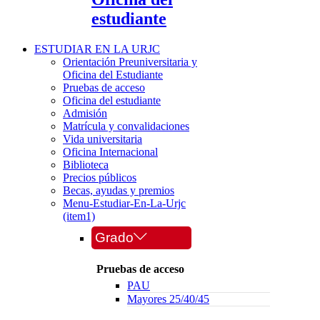
estudiante
ESTUDIAR EN LA URJC
Orientación Preuniversitaria y
Oficina del Estudiante
Pruebas de acceso
Oficina del estudiante
Admisión
Matrícula y convalidaciones
Vida universitaria
Oficina Internacional
Biblioteca
Precios públicos
Becas, ayudas y premios
Menu-Estudiar-En-La-Urjc
(item1)
Grado
Pruebas de acceso
PAU
Mayores 25/40/45