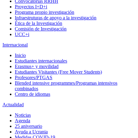
Convocatorias RRHH
Proyectos I+D+i
Programa propio investigación
Infraestruturas de apoyo a la investigación
Ética de la Investigación
Comisión de Investigación
UCC+i
Internacional
Inicio
Estudiantes internacionales
Erasmus+ y movilidad
Estudiantes Visitantes (Free Mover Students)
Profesores/PTGAS
Blended intensive programmes/Programas intensivos
combinados
Centro de idiomas
Actualidad
Noticias
Agenda
25 aniversario
Ayuda a Ucrania
Medidas COVID-19