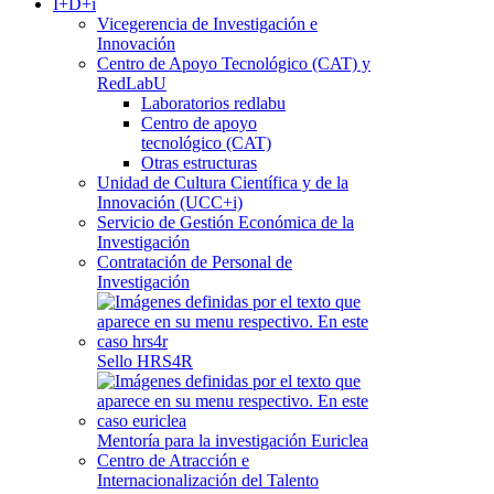
I+D+i
Vicegerencia de Investigación e
Innovación
Centro de Apoyo Tecnológico (CAT) y
RedLabU
Laboratorios redlabu
Centro de apoyo
tecnológico (CAT)
Otras estructuras
Unidad de Cultura Científica y de la
Innovación (UCC+i)
Servicio de Gestión Económica de la
Investigación
Contratación de Personal de
Investigación
Sello HRS4R
Mentoría para la investigación Euriclea
Centro de Atracción e
Internacionalización del Talento