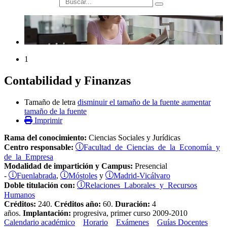
búsqueda
1
Contabilidad y Finanzas
Tamaño de letra
disminuir el tamaño de la fuente
aumentar
tamaño de la fuente
Imprimir
Rama del conocimiento:
Ciencias Sociales y Jurídicas
Facultad de Ciencias de la Economía y
Centro responsable:
de la Empresa
Modalidad de impartición y Campus:
Presencial
Fuenlabrada
Móstoles
Madrid-Vicálvaro
-
,
y
Relaciones Laborales y Recursos
Doble titulación con:
Humanos
Créditos:
240.
Créditos año:
60.
Duración:
4
años.
Implantación:
progresiva, primer curso 2009-2010
Calendario académico
Horario
Exámenes
Guías Docentes