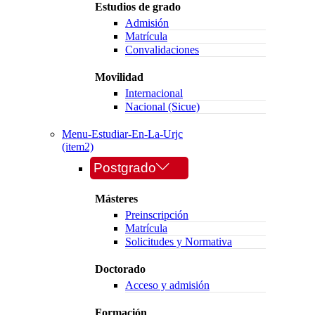
Estudios de grado
Admisión
Matrícula
Convalidaciones
Movilidad
Internacional
Nacional (Sicue)
Menu-Estudiar-En-La-Urjc
(item2)
Postgrado
Másteres
Preinscripción
Matrícula
Solicitudes y Normativa
Doctorado
Acceso y admisión
Formación