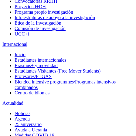
Convocatorias RRHH
Proyectos I+D+i
Programa propio investigación
Infraestruturas de apoyo a la investigación
Ética de la Investigación
Comisión de Investigación
UCC+i
Internacional
Inicio
Estudiantes internacionales
Erasmus+ y movilidad
Estudiantes Visitantes (Free Mover Students)
Profesores/PTGAS
Blended intensive programmes/Programas intensivos
combinados
Centro de idiomas
Actualidad
Noticias
Agenda
25 aniversario
Ayuda a Ucrania
Medidas COVID-19