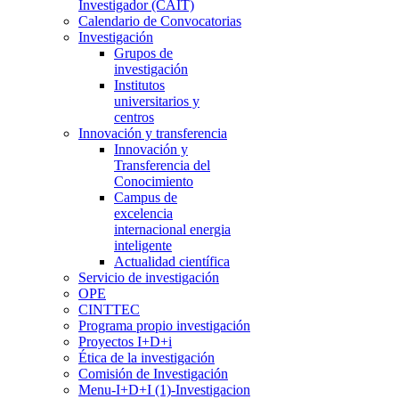
Investigador (CAIT)
Calendario de Convocatorias
Investigación
Grupos de
investigación
Institutos
universitarios y
centros
Innovación y transferencia
Innovación y
Transferencia del
Conocimiento
Campus de
excelencia
internacional energia
inteligente
Actualidad científica
Servicio de investigación
OPE
CINTTEC
Programa propio investigación
Proyectos I+D+i
Ética de la investigación
Comisión de Investigación
Menu-I+D+I (1)-Investigacion