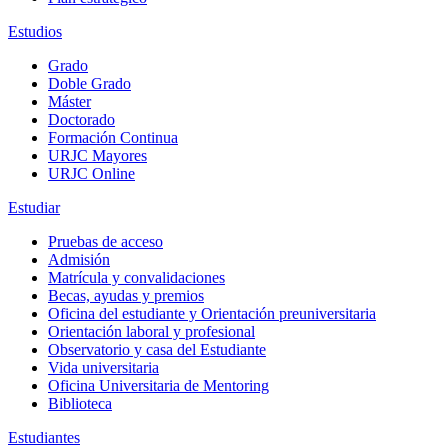
Estudios
Grado
Doble Grado
Máster
Doctorado
Formación Continua
URJC Mayores
URJC Online
Estudiar
Pruebas de acceso
Admisión
Matrícula y convalidaciones
Becas, ayudas y premios
Oficina del estudiante y Orientación preuniversitaria
Orientación laboral y profesional
Observatorio y casa del Estudiante
Vida universitaria
Oficina Universitaria de Mentoring
Biblioteca
Estudiantes