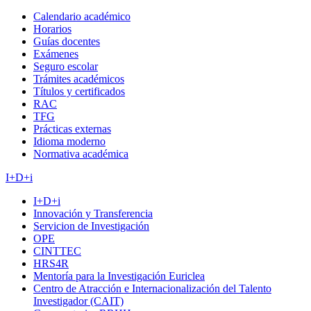
Calendario académico
Horarios
Guías docentes
Exámenes
Seguro escolar
Trámites académicos
Títulos y certificados
RAC
TFG
Prácticas externas
Idioma moderno
Normativa académica
I+D+i
I+D+i
Innovación y Transferencia
Servicion de Investigación
OPE
CINTTEC
HRS4R
Mentoría para la Investigación Euriclea
Centro de Atracción e Internacionalización del Talento
Investigador (CAIT)