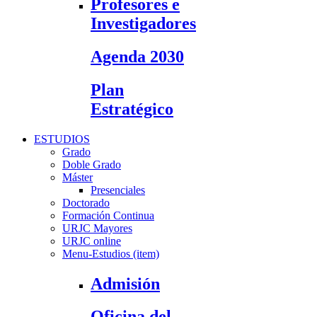
Profesores e
Investigadores
Agenda 2030
Plan
Estratégico
ESTUDIOS
Grado
Doble Grado
Máster
Presenciales
Doctorado
Formación Continua
URJC Mayores
URJC online
Menu-Estudios (item)
Admisión
Oficina del