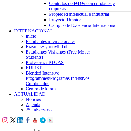
Contratos de I+D+i con entidades y
empresas
Propiedad intelectual e industrial
Proyecto Umotor
Campus de Excelencia Internacional
INTERNACIONAL
Inicio
Estudiantes internacionales
Erasmus+ y movilidad
Estudiantes Visitantes (Free Mover
Students)
Profesores / PTGAS
EULiST
Blended Intensive
Programmes/Programas Intensivos
Combinados
Centro de idiomas
ACTUALIDAD
Noticias
Agenda
25 aniversario