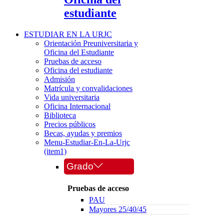
estudiante
ESTUDIAR EN LA URJC
Orientación Preuniversitaria y
Oficina del Estudiante
Pruebas de acceso
Oficina del estudiante
Admisión
Matrícula y convalidaciones
Vida universitaria
Oficina Internacional
Biblioteca
Precios públicos
Becas, ayudas y premios
Menu-Estudiar-En-La-Urjc
(item1)
Grado
Pruebas de acceso
PAU
Mayores 25/40/45