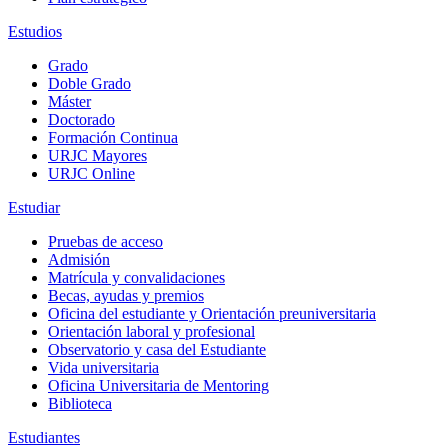
Estudios
Grado
Doble Grado
Máster
Doctorado
Formación Continua
URJC Mayores
URJC Online
Estudiar
Pruebas de acceso
Admisión
Matrícula y convalidaciones
Becas, ayudas y premios
Oficina del estudiante y Orientación preuniversitaria
Orientación laboral y profesional
Observatorio y casa del Estudiante
Vida universitaria
Oficina Universitaria de Mentoring
Biblioteca
Estudiantes