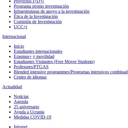
Proyectos I+D+i
Programa propio investigación
Infraestruturas de apoyo a la investigación
Ética de la Investigación
Comisión de Investigación
UCC+i
Internacional
Inicio
Estudiantes internacionales
Erasmus+ y movilidad
Estudiantes Visitantes (Free Mover Students)
Profesores/PTGAS
Blended intensive programmes/Programas intensivos combinad
Centro de idiomas
Actualidad
Noticias
Agenda
25 aniversario
Ayuda a Ucrania
Medidas COVID-19
Intranet