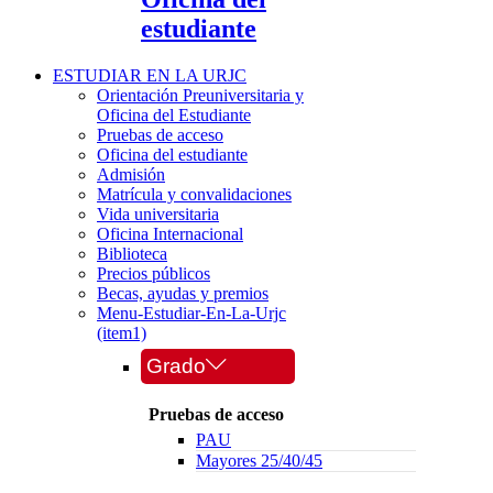
estudiante
ESTUDIAR EN LA URJC
Orientación Preuniversitaria y
Oficina del Estudiante
Pruebas de acceso
Oficina del estudiante
Admisión
Matrícula y convalidaciones
Vida universitaria
Oficina Internacional
Biblioteca
Precios públicos
Becas, ayudas y premios
Menu-Estudiar-En-La-Urjc
(item1)
Grado
Pruebas de acceso
PAU
Mayores 25/40/45