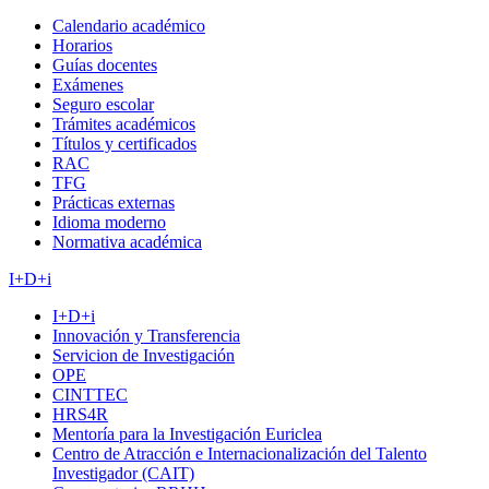
Calendario académico
Horarios
Guías docentes
Exámenes
Seguro escolar
Trámites académicos
Títulos y certificados
RAC
TFG
Prácticas externas
Idioma moderno
Normativa académica
I+D+i
I+D+i
Innovación y Transferencia
Servicion de Investigación
OPE
CINTTEC
HRS4R
Mentoría para la Investigación Euriclea
Centro de Atracción e Internacionalización del Talento
Investigador (CAIT)