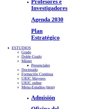
Profesores e
Investigadores
Agenda 2030
Plan
Estratégico
ESTUDIOS
Grado
Doble Grado
Máster
Presenciales
Doctorado
Formación Continua
URJC Mayores
URJC online
Menu-Estudios (item)
Admisión
Oficina del