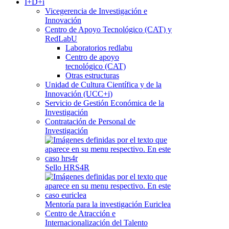
I+D+i
Vicegerencia de Investigación e
Innovación
Centro de Apoyo Tecnológico (CAT) y
RedLabU
Laboratorios redlabu
Centro de apoyo
tecnológico (CAT)
Otras estructuras
Unidad de Cultura Científica y de la
Innovación (UCC+i)
Servicio de Gestión Económica de la
Investigación
Contratación de Personal de
Investigación
Sello HRS4R
Mentoría para la investigación Euriclea
Centro de Atracción e
Internacionalización del Talento