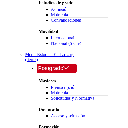
Estudios de grado
Admisión
Matrícula
Convalidaciones
Movilidad
Internacional
Nacional (Sicue)
Menu-Estudiar-En-La-Urjc
(item2)
Postgrado
Másteres
Preinscripción
Matrícula
Solicitudes y Normativa
Doctorado
Acceso y admisión
Formación