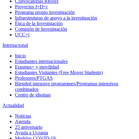
Convocatorias RRHH
Proyectos I+D+i
Programa propio investigación
Infraestruturas de apoyo a la investigación
Ética de la Investigación
Comisión de Investigación
UCC+i
Internacional
Inicio
Estudiantes internacionales
Erasmus+ y movilidad
Estudiantes Visitantes (Free Mover Students)
Profesores/PTGAS
Blended intensive programmes/Programas intensivos
combinados
Centro de idiomas
Actualidad
Noticias
Agenda
25 aniversario
Ayuda a Ucrania
Medidas COVID-19