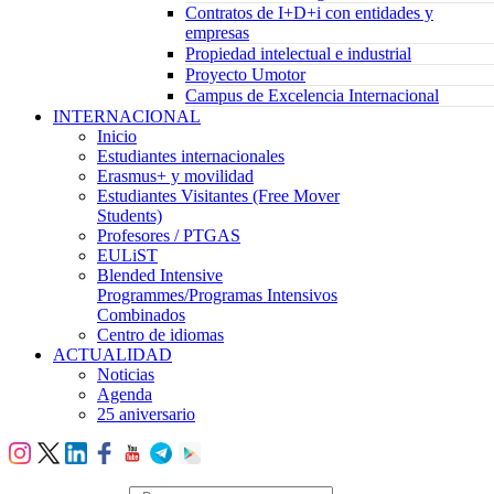
Contratos de I+D+i con entidades y
empresas
Propiedad intelectual e industrial
Proyecto Umotor
Campus de Excelencia Internacional
INTERNACIONAL
Inicio
Estudiantes internacionales
Erasmus+ y movilidad
Estudiantes Visitantes (Free Mover
Students)
Profesores / PTGAS
EULiST
Blended Intensive
Programmes/Programas Intensivos
Combinados
Centro de idiomas
ACTUALIDAD
Noticias
Agenda
25 aniversario