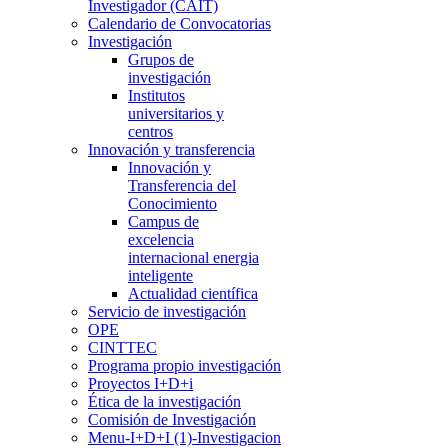
Investigador (CAIT)
Calendario de Convocatorias
Investigación
Grupos de
investigación
Institutos
universitarios y
centros
Innovación y transferencia
Innovación y
Transferencia del
Conocimiento
Campus de
excelencia
internacional energia
inteligente
Actualidad científica
Servicio de investigación
OPE
CINTTEC
Programa propio investigación
Proyectos I+D+i
Ética de la investigación
Comisión de Investigación
Menu-I+D+I (1)-Investigacion