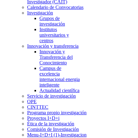
Investigador (CAIT)
Calendario de Convocatorias
Investigación
Grupos de
investigación
Institutos
universitarios y
centros
Innovación y transferencia
Innovación y
Transferencia del
Conocimiento
Campus de
excelencia
internacional energia
inteligente
Actualidad científica
Servicio de investigación
OPE
CINTTEC
Programa propio investigación
Proyectos I+D+i
Ética de la investigación
Comisión de Investigación
Menu-I+D+I (1)-Investigacion