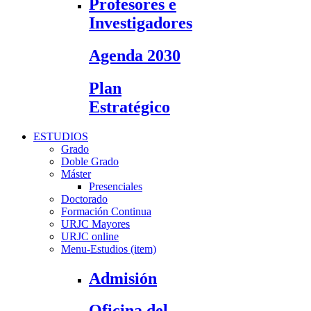
Profesores e
Investigadores
Agenda 2030
Plan
Estratégico
ESTUDIOS
Grado
Doble Grado
Máster
Presenciales
Doctorado
Formación Continua
URJC Mayores
URJC online
Menu-Estudios (item)
Admisión
Oficina del