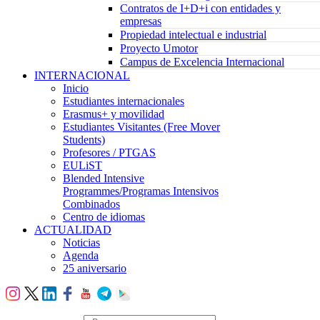
Contratos de I+D+i con entidades y
empresas
Propiedad intelectual e industrial
Proyecto Umotor
Campus de Excelencia Internacional
INTERNACIONAL
Inicio
Estudiantes internacionales
Erasmus+ y movilidad
Estudiantes Visitantes (Free Mover
Students)
Profesores / PTGAS
EULiST
Blended Intensive
Programmes/Programas Intensivos
Combinados
Centro de idiomas
ACTUALIDAD
Noticias
Agenda
25 aniversario