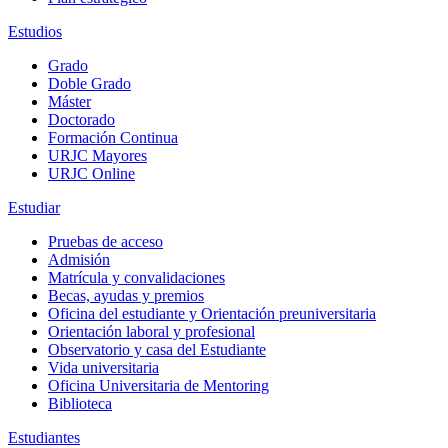
Estudios
Grado
Doble Grado
Máster
Doctorado
Formación Continua
URJC Mayores
URJC Online
Estudiar
Pruebas de acceso
Admisión
Matrícula y convalidaciones
Becas, ayudas y premios
Oficina del estudiante y Orientación preuniversitaria
Orientación laboral y profesional
Observatorio y casa del Estudiante
Vida universitaria
Oficina Universitaria de Mentoring
Biblioteca
Estudiantes