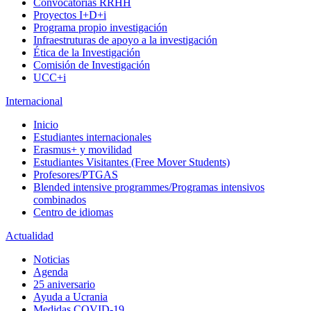
Convocatorias RRHH
Proyectos I+D+i
Programa propio investigación
Infraestruturas de apoyo a la investigación
Ética de la Investigación
Comisión de Investigación
UCC+i
Internacional
Inicio
Estudiantes internacionales
Erasmus+ y movilidad
Estudiantes Visitantes (Free Mover Students)
Profesores/PTGAS
Blended intensive programmes/Programas intensivos
combinados
Centro de idiomas
Actualidad
Noticias
Agenda
25 aniversario
Ayuda a Ucrania
Medidas COVID-19