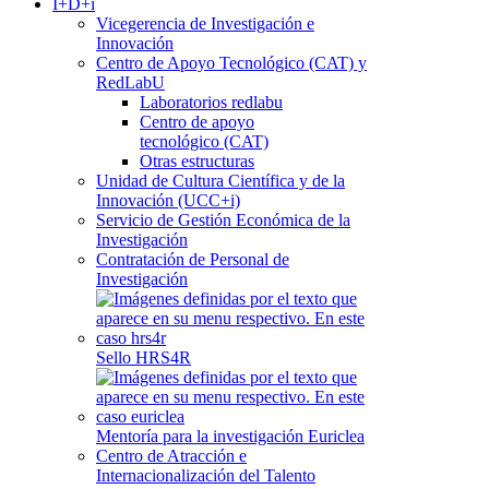
I+D+i
Vicegerencia de Investigación e
Innovación
Centro de Apoyo Tecnológico (CAT) y
RedLabU
Laboratorios redlabu
Centro de apoyo
tecnológico (CAT)
Otras estructuras
Unidad de Cultura Científica y de la
Innovación (UCC+i)
Servicio de Gestión Económica de la
Investigación
Contratación de Personal de
Investigación
Sello HRS4R
Mentoría para la investigación Euriclea
Centro de Atracción e
Internacionalización del Talento