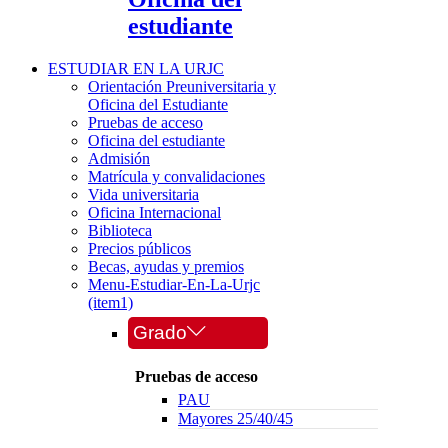
estudiante
ESTUDIAR EN LA URJC
Orientación Preuniversitaria y
Oficina del Estudiante
Pruebas de acceso
Oficina del estudiante
Admisión
Matrícula y convalidaciones
Vida universitaria
Oficina Internacional
Biblioteca
Precios públicos
Becas, ayudas y premios
Menu-Estudiar-En-La-Urjc
(item1)
Grado
Pruebas de acceso
PAU
Mayores 25/40/45