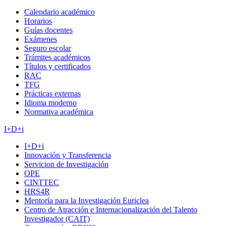
Calendario académico
Horarios
Guías docentes
Exámenes
Seguro escolar
Trámites académicos
Títulos y certificados
RAC
TFG
Prácticas externas
Idioma moderno
Normativa académica
I+D+i
I+D+i
Innovación y Transferencia
Servicion de Investigación
OPE
CINTTEC
HRS4R
Mentoría para la Investigación Euriclea
Centro de Atracción e Internacionalización del Talento
Investigador (CAIT)