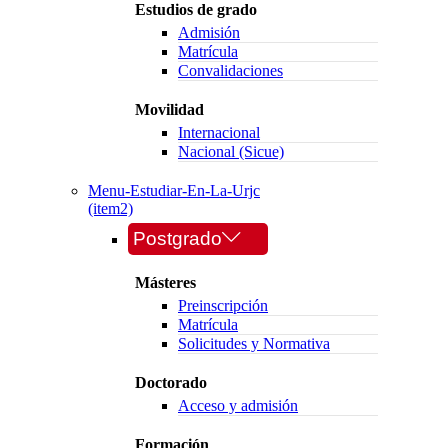
Estudios de grado
Admisión
Matrícula
Convalidaciones
Movilidad
Internacional
Nacional (Sicue)
Menu-Estudiar-En-La-Urjc
(item2)
Postgrado
Másteres
Preinscripción
Matrícula
Solicitudes y Normativa
Doctorado
Acceso y admisión
Formación