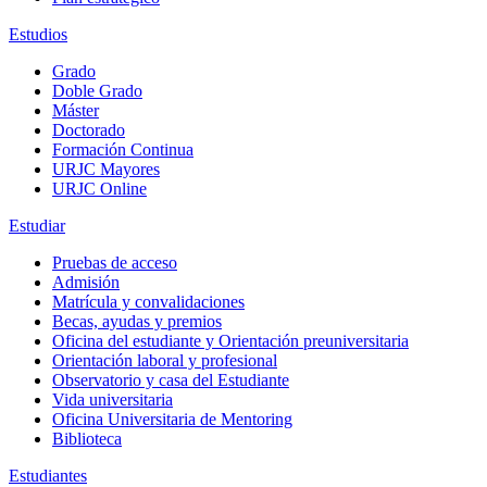
Estudios
Grado
Doble Grado
Máster
Doctorado
Formación Continua
URJC Mayores
URJC Online
Estudiar
Pruebas de acceso
Admisión
Matrícula y convalidaciones
Becas, ayudas y premios
Oficina del estudiante y Orientación preuniversitaria
Orientación laboral y profesional
Observatorio y casa del Estudiante
Vida universitaria
Oficina Universitaria de Mentoring
Biblioteca
Estudiantes