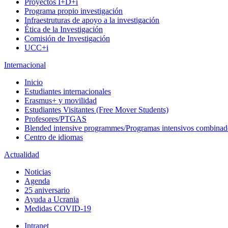
Proyectos I+D+i
Programa propio investigación
Infraestruturas de apoyo a la investigación
Ética de la Investigación
Comisión de Investigación
UCC+i
Internacional
Inicio
Estudiantes internacionales
Erasmus+ y movilidad
Estudiantes Visitantes (Free Mover Students)
Profesores/PTGAS
Blended intensive programmes/Programas intensivos combinad
Centro de idiomas
Actualidad
Noticias
Agenda
25 aniversario
Ayuda a Ucrania
Medidas COVID-19
Intranet