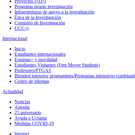
Proyectos I+D+i
Programa propio investigación
Infraestruturas de apoyo a la investigación
Ética de la Investigación
Comisión de Investigación
UCC+i
Internacional
Inicio
Estudiantes internacionales
Erasmus+ y movilidad
Estudiantes Visitantes (Free Mover Students)
Profesores/PTGAS
Blended intensive programmes/Programas intensivos combinad
Centro de idiomas
Actualidad
Noticias
Agenda
25 aniversario
Ayuda a Ucrania
Medidas COVID-19
Intranet