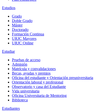
Estudios
Grado
Doble Grado
Máster
Doctorado
Formación Continua
URJC Mayores
URJC Online
Estudiar
Pruebas de acceso
Admisión
Matrícula y convalidaciones
Becas, ayudas y premios
Oficina del estudiante y Orientación preuniversitaria
Orientación laboral y profesional
Observatorio y casa del Estudiante
Vida universitaria
Oficina Universitaria de Mentoring
Biblioteca
Estudiantes