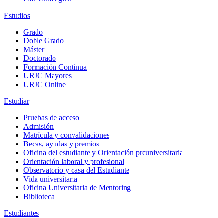
Estudios
Grado
Doble Grado
Máster
Doctorado
Formación Continua
URJC Mayores
URJC Online
Estudiar
Pruebas de acceso
Admisión
Matrícula y convalidaciones
Becas, ayudas y premios
Oficina del estudiante y Orientación preuniversitaria
Orientación laboral y profesional
Observatorio y casa del Estudiante
Vida universitaria
Oficina Universitaria de Mentoring
Biblioteca
Estudiantes