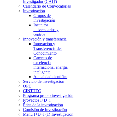
Investigador (CAIT)
Calendario de Convocatorias
Investigación
Grupos de
investigación
Institutos
universitarios y
centros
Innovación y transferencia
Innovación y
Transferencia del
Conocimiento
Campus de
excelencia
internacional energia
inteligente
Actualidad científica
Servicio de investigación
OPE
CINTTEC
Programa propio investigación
Proyectos I+D+i
Ética de la investigación
Comisión de Investigación
Menu-I+D+I (1)-Investigacion