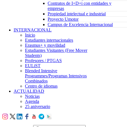
Contratos de I+D+i con entidades y
empresas
Propiedad intelectual e industrial
Proyecto Umotor
Campus de Excelencia Internacional
INTERNACIONAL
Inicio
Estudiantes internacionales
Erasmus+ y movilidad
Estudiantes Visitantes (Free Mover
Students)
Profesores / PTGAS
EULiST
Blended Intensive
Programmes/Programas Intensivos
Combinados
Centro de idiomas
ACTUALIDAD
Noticias
Agenda
25 aniversario