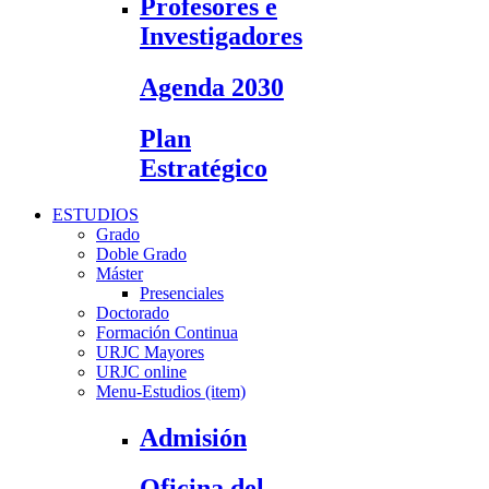
Profesores e
Investigadores
Agenda 2030
Plan
Estratégico
ESTUDIOS
Grado
Doble Grado
Máster
Presenciales
Doctorado
Formación Continua
URJC Mayores
URJC online
Menu-Estudios (item)
Admisión
Oficina del