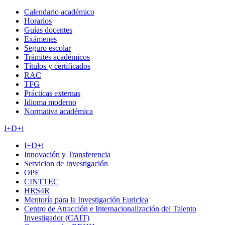
Calendario académico
Horarios
Guías docentes
Exámenes
Seguro escolar
Trámites académicos
Títulos y certificados
RAC
TFG
Prácticas externas
Idioma moderno
Normativa académica
I+D+i
I+D+i
Innovación y Transferencia
Servicion de Investigación
OPE
CINTTEC
HRS4R
Mentoría para la Investigación Euriclea
Centro de Atracción e Internacionalización del Talento
Investigador (CAIT)