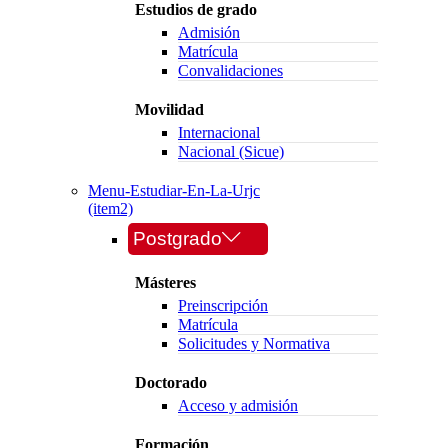
Estudios de grado
Admisión
Matrícula
Convalidaciones
Movilidad
Internacional
Nacional (Sicue)
Menu-Estudiar-En-La-Urjc
(item2)
Postgrado
Másteres
Preinscripción
Matrícula
Solicitudes y Normativa
Doctorado
Acceso y admisión
Formación