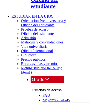
estudiante
ESTUDIAR EN LA URJC
Orientación Preuniversitaria y
Oficina del Estudiante
Pruebas de acceso
Oficina del estudiante
Admisión
Matrícula y convalidaciones
Vida universitaria
Oficina Internacional
Biblioteca
Precios públicos
Becas, ayudas y premios
Menu-Estudiar-En-La-Urjc
(item1)
Grado
Pruebas de acceso
PAU
Mayores 25/40/45