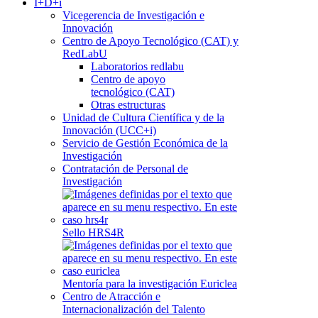
I+D+i
Vicegerencia de Investigación e
Innovación
Centro de Apoyo Tecnológico (CAT) y
RedLabU
Laboratorios redlabu
Centro de apoyo
tecnológico (CAT)
Otras estructuras
Unidad de Cultura Científica y de la
Innovación (UCC+i)
Servicio de Gestión Económica de la
Investigación
Contratación de Personal de
Investigación
Sello HRS4R
Mentoría para la investigación Euriclea
Centro de Atracción e
Internacionalización del Talento