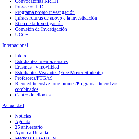
Convocatorias RRHH
Proyectos I+D+i
Programa propio investigación
Infraestruturas de apoyo a la investigación
Ética de la Investigación
Comisión de Investigación
UCC+i
Internacional
Inicio
Estudiantes internacionales
Erasmus+ y movilidad
Estudiantes Visitantes (Free Mover Students)
Profesores/PTGAS
Blended intensive programmes/Programas intensivos
combinados
Centro de idiomas
Actualidad
Noticias
Agenda
25 aniversario
Ayuda a Ucrania
Medidas COVID-19