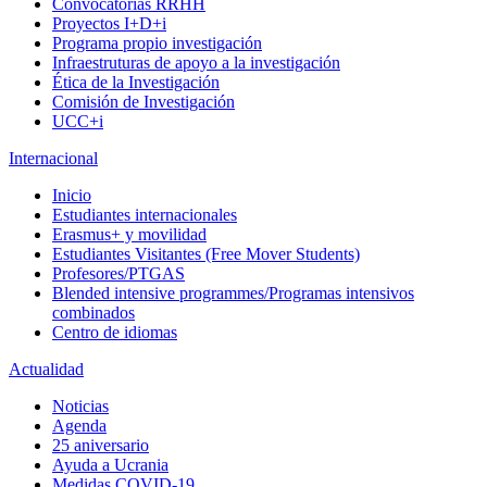
Convocatorias RRHH
Proyectos I+D+i
Programa propio investigación
Infraestruturas de apoyo a la investigación
Ética de la Investigación
Comisión de Investigación
UCC+i
Internacional
Inicio
Estudiantes internacionales
Erasmus+ y movilidad
Estudiantes Visitantes (Free Mover Students)
Profesores/PTGAS
Blended intensive programmes/Programas intensivos
combinados
Centro de idiomas
Actualidad
Noticias
Agenda
25 aniversario
Ayuda a Ucrania
Medidas COVID-19