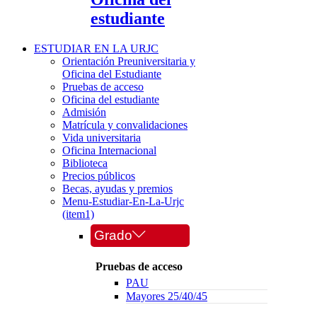
estudiante
ESTUDIAR EN LA URJC
Orientación Preuniversitaria y
Oficina del Estudiante
Pruebas de acceso
Oficina del estudiante
Admisión
Matrícula y convalidaciones
Vida universitaria
Oficina Internacional
Biblioteca
Precios públicos
Becas, ayudas y premios
Menu-Estudiar-En-La-Urjc
(item1)
Grado
Pruebas de acceso
PAU
Mayores 25/40/45