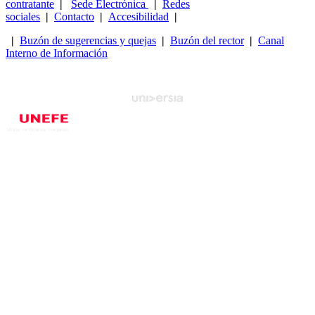
contratante
|
Sede Electrónica
|
Redes
sociales
|
Contacto
|
Accesibilidad
|
|
Buzón de sugerencias y quejas
|
Buzón del rector
|
Canal
Interno de Información