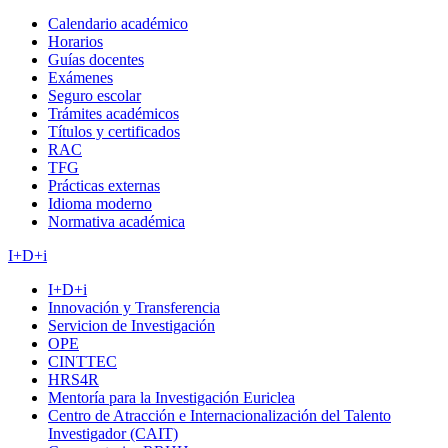
Calendario académico
Horarios
Guías docentes
Exámenes
Seguro escolar
Trámites académicos
Títulos y certificados
RAC
TFG
Prácticas externas
Idioma moderno
Normativa académica
I+D+i
I+D+i
Innovación y Transferencia
Servicion de Investigación
OPE
CINTTEC
HRS4R
Mentoría para la Investigación Euriclea
Centro de Atracción e Internacionalización del Talento
Investigador (CAIT)