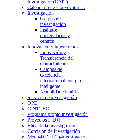
Investigador (CAIT)
Calendario de Convocatorias
Investigación
Grupos de
investigación
Institutos
universitarios y
centros
Innovación y transferencia
Innovación y
Transferencia del
Conocimiento
Campus de
excelencia
internacional energia
inteligente
Actualidad científica
Servicio de investigación
OPE
CINTTEC
Programa propio investigación
Proyectos I+D+i
Ética de la investigación
Comisión de Investigación
Menu-I+D+I (1)-Investigacion