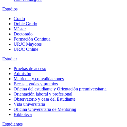
Estudios
Grado
Doble Grado
Máster
Doctorado
Formación Continua
URJC Mayores
URJC Online
Estudiar
Pruebas de acceso
Admisión
Matrícula y convalidaciones
Becas, ayudas y premios
Oficina del estudiante y Orientación preuniversitaria
Orientación laboral y profesional
Observatorio y casa del Estudiante
Vida universitaria
Oficina Universitaria de Mentoring
Biblioteca
Estudiantes