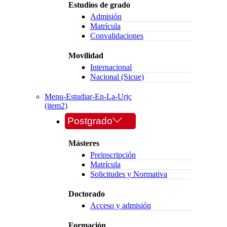
Estudios de grado
Admisión
Matrícula
Convalidaciones
Movilidad
Internacional
Nacional (Sicue)
Menu-Estudiar-En-La-Urjc
(item2)
Postgrado
Másteres
Preinscripción
Matrícula
Solicitudes y Normativa
Doctorado
Acceso y admisión
Formación