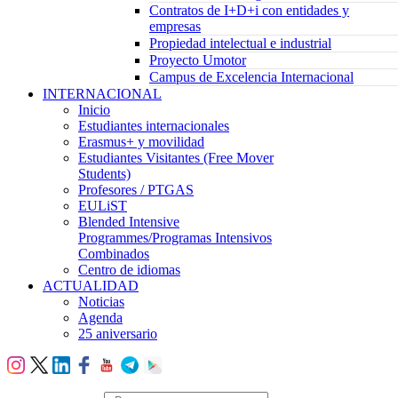
Contratos de I+D+i con entidades y
empresas
Propiedad intelectual e industrial
Proyecto Umotor
Campus de Excelencia Internacional
INTERNACIONAL
Inicio
Estudiantes internacionales
Erasmus+ y movilidad
Estudiantes Visitantes (Free Mover
Students)
Profesores / PTGAS
EULiST
Blended Intensive
Programmes/Programas Intensivos
Combinados
Centro de idiomas
ACTUALIDAD
Noticias
Agenda
25 aniversario