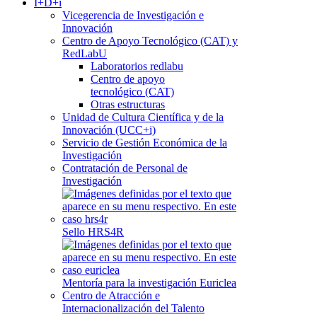
I+D+i
Vicegerencia de Investigación e
Innovación
Centro de Apoyo Tecnológico (CAT) y
RedLabU
Laboratorios redlabu
Centro de apoyo
tecnológico (CAT)
Otras estructuras
Unidad de Cultura Científica y de la
Innovación (UCC+i)
Servicio de Gestión Económica de la
Investigación
Contratación de Personal de
Investigación
Sello HRS4R
Mentoría para la investigación Euriclea
Centro de Atracción e
Internacionalización del Talento