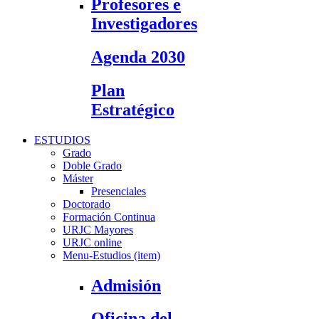
Profesores e
Investigadores
Agenda 2030
Plan
Estratégico
ESTUDIOS
Grado
Doble Grado
Máster
Presenciales
Doctorado
Formación Continua
URJC Mayores
URJC online
Menu-Estudios (item)
Admisión
Oficina del