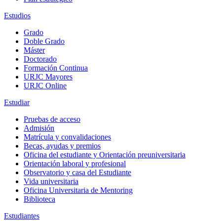
Estudios
Grado
Doble Grado
Máster
Doctorado
Formación Continua
URJC Mayores
URJC Online
Estudiar
Pruebas de acceso
Admisión
Matrícula y convalidaciones
Becas, ayudas y premios
Oficina del estudiante y Orientación preuniversitaria
Orientación laboral y profesional
Observatorio y casa del Estudiante
Vida universitaria
Oficina Universitaria de Mentoring
Biblioteca
Estudiantes