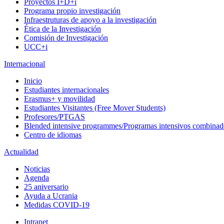
Proyectos I+D+i
Programa propio investigación
Infraestruturas de apoyo a la investigación
Ética de la Investigación
Comisión de Investigación
UCC+i
Internacional
Inicio
Estudiantes internacionales
Erasmus+ y movilidad
Estudiantes Visitantes (Free Mover Students)
Profesores/PTGAS
Blended intensive programmes/Programas intensivos combinad
Centro de idiomas
Actualidad
Noticias
Agenda
25 aniversario
Ayuda a Ucrania
Medidas COVID-19
Intranet