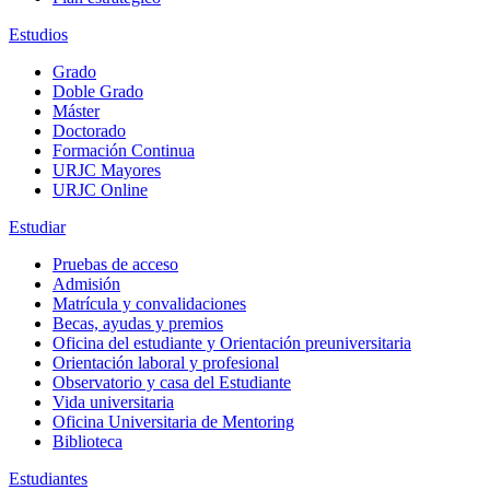
Estudios
Grado
Doble Grado
Máster
Doctorado
Formación Continua
URJC Mayores
URJC Online
Estudiar
Pruebas de acceso
Admisión
Matrícula y convalidaciones
Becas, ayudas y premios
Oficina del estudiante y Orientación preuniversitaria
Orientación laboral y profesional
Observatorio y casa del Estudiante
Vida universitaria
Oficina Universitaria de Mentoring
Biblioteca
Estudiantes