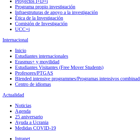
Proyectos I+D+i
Programa propio investigación
Infraestruturas de apoyo a la investigación
Ética de la Investigación
Comisión de Investigación
UCC+i
Internacional
Inicio
Estudiantes internacionales
Erasmus+ y movilidad
Estudiantes Visitantes (Free Mover Students)
Profesores/PTGAS
Blended intensive programmes/Programas intensivos combinad
Centro de idiomas
Actualidad
Noticias
Agenda
25 aniversario
Ayuda a Ucrania
Medidas COVID-19
Intranet