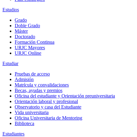
Estudios
Grado
Doble Grado
Máster
Doctorado
Formación Continua
URJC Mayores
URJC Online
Estudiar
Pruebas de acceso
Admisión
Matrícula y convalidaciones
Becas, ayudas y premios
Oficina del estudiante y Orientación preuniversitaria
Orientación laboral y profesional
Observatorio y casa del Estudiante
Vida universitaria
Oficina Universitaria de Mentoring
Biblioteca
Estudiantes