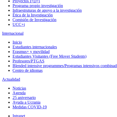
Proyectos I+D+i
Programa propio investigación
Infraestruturas de apoyo a la investigación
Ética de la Investigación
Comisión de Investigación
UCC+i
Internacional
Inicio
Estudiantes internacionales
Erasmus+ y movilidad
Estudiantes Visitantes (Free Mover Students)
Profesores/PTGAS
Blended intensive programmes/Programas intensivos combinad
Centro de idiomas
Actualidad
Noticias
Agenda
25 aniversario
Ayuda a Ucrania
Medidas COVID-19
Intranet