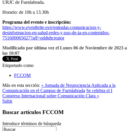
URJC de Fuenlabrada.
Horario: de 10h a 13.30h
Programa del evento e inscripción:
https://www.eventbrite.es/e/entradas-comunicacion-y-
desinformacion-en-salud-redes-y-uso-de-ia-en-contenidos-
751600065027?aff=oddtdtcreator
Modificado por última vez el Lunes 06 de Noviembre de 2023 a
las 10:07
Etiquetado como
FCCOM
Más en esta sección:
« Jornada de Neurociencia Aplicada a la
Comunicación en el Campus de Fuenlabrada
Se celebra el I
Congreso Internacional sobre Comunicación Clara »
Subir
Buscar artículos FCCOM
Introduce términos de búsqueda