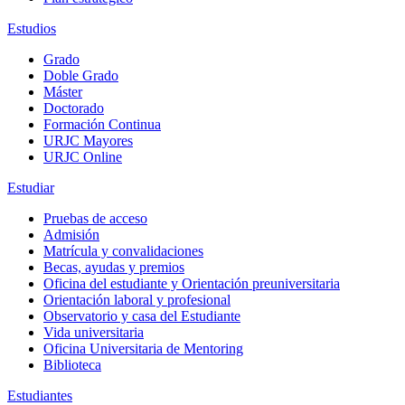
Estudios
Grado
Doble Grado
Máster
Doctorado
Formación Continua
URJC Mayores
URJC Online
Estudiar
Pruebas de acceso
Admisión
Matrícula y convalidaciones
Becas, ayudas y premios
Oficina del estudiante y Orientación preuniversitaria
Orientación laboral y profesional
Observatorio y casa del Estudiante
Vida universitaria
Oficina Universitaria de Mentoring
Biblioteca
Estudiantes