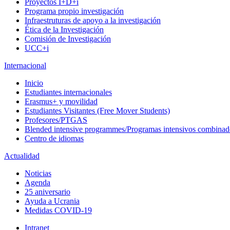
Proyectos I+D+i
Programa propio investigación
Infraestruturas de apoyo a la investigación
Ética de la Investigación
Comisión de Investigación
UCC+i
Internacional
Inicio
Estudiantes internacionales
Erasmus+ y movilidad
Estudiantes Visitantes (Free Mover Students)
Profesores/PTGAS
Blended intensive programmes/Programas intensivos combinad
Centro de idiomas
Actualidad
Noticias
Agenda
25 aniversario
Ayuda a Ucrania
Medidas COVID-19
Intranet