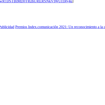
TUwR1lJSTBIMDFFRzhURERSNkVIWUI1Ry4u
]
Publicidad
Premios Index.comunicación 2021: Un reconocimiento a la cali