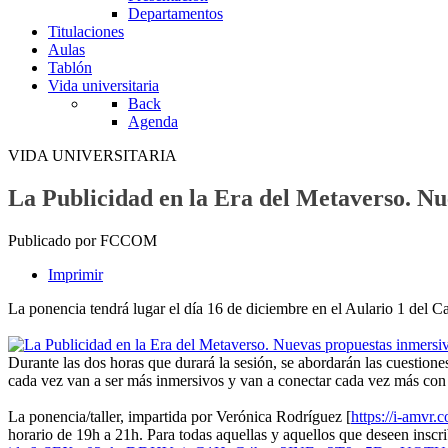
Departamentos
Titulaciones
Aulas
Tablón
Vida universitaria
Back
Agenda
VIDA UNIVERSITARIA
La Publicidad en la Era del Metaverso. Nu
Publicado por FCCOM
Imprimir
La ponencia tendrá lugar
el día 16 de diciembre
en el Aulario 1 del 
Durante las dos horas que durará la sesión, se abordarán las cuestione
cada vez van a ser más inmersivos y van a conectar cada vez más con l
La ponencia/taller, impartida por Verónica Rodríguez [
https://i-amvr.
horario de 19h a 21h. Para todas aquellas y aquellos que deseen inscrib