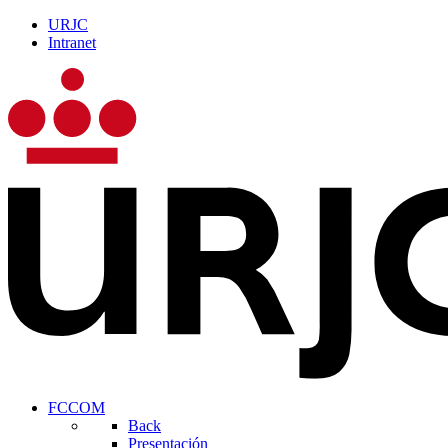
URJC
Intranet
FCCOM
Back
Presentación