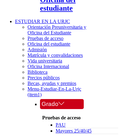
estudiante
ESTUDIAR EN LA URJC
Orientación Preuniversitaria y
Oficina del Estudiante
Pruebas de acceso
Oficina del estudiante
Admisión
Matrícula y convalidaciones
Vida universitaria
Oficina Internacional
Biblioteca
Precios públicos
Becas, ayudas y premios
Menu-Estudiar-En-La-Urjc
(item1)
Grado
Pruebas de acceso
PAU
Mayores 25/40/45