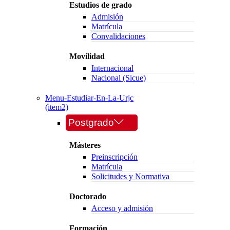
Estudios de grado
Admisión
Matrícula
Convalidaciones
Movilidad
Internacional
Nacional (Sicue)
Menu-Estudiar-En-La-Urjc
(item2)
Postgrado
Másteres
Preinscripción
Matrícula
Solicitudes y Normativa
Doctorado
Acceso y admisión
Formación