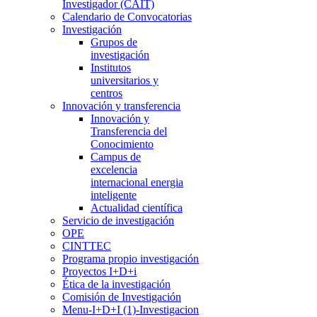
Investigador (CAIT)
Calendario de Convocatorias
Investigación
Grupos de
investigación
Institutos
universitarios y
centros
Innovación y transferencia
Innovación y
Transferencia del
Conocimiento
Campus de
excelencia
internacional energia
inteligente
Actualidad científica
Servicio de investigación
OPE
CINTTEC
Programa propio investigación
Proyectos I+D+i
Ética de la investigación
Comisión de Investigación
Menu-I+D+I (1)-Investigacion