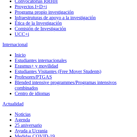
Convocatorias RRHH
Proyectos I+D+i
Programa propio investigación
Infraestruturas de apoyo a la investigación
Ética de la Investigación
Comisión de Investigación
UCC+i
Internacional
Inicio
Estudiantes internacionales
Erasmus+ y movilidad
Estudiantes Visitantes (Free Mover Students)
Profesores/PTGAS
Blended intensive programmes/Programas intensivos
combinados
Centro de idiomas
Actualidad
Noticias
Agenda
25 aniversario
Ayuda a Ucrania
Medidas COVID-19