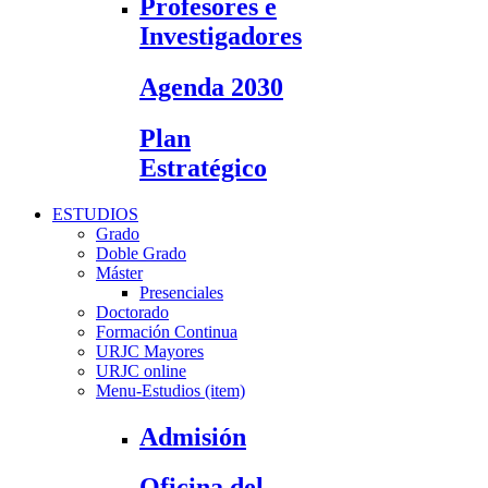
Profesores e
Investigadores
Agenda 2030
Plan
Estratégico
ESTUDIOS
Grado
Doble Grado
Máster
Presenciales
Doctorado
Formación Continua
URJC Mayores
URJC online
Menu-Estudios (item)
Admisión
Oficina del