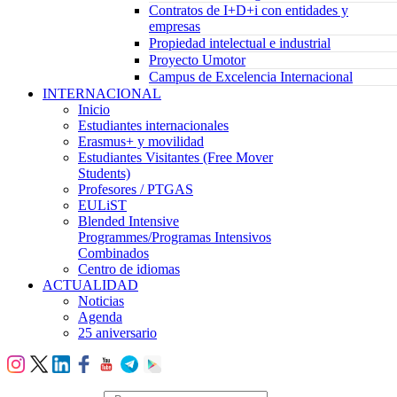
Contratos de I+D+i con entidades y
empresas
Propiedad intelectual e industrial
Proyecto Umotor
Campus de Excelencia Internacional
INTERNACIONAL
Inicio
Estudiantes internacionales
Erasmus+ y movilidad
Estudiantes Visitantes (Free Mover
Students)
Profesores / PTGAS
EULiST
Blended Intensive
Programmes/Programas Intensivos
Combinados
Centro de idiomas
ACTUALIDAD
Noticias
Agenda
25 aniversario