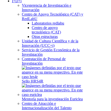
I+D+i
Vicegerencia de Investigación e
Innovación
Centro de Apoyo Tecnológico (CAT) y
RedLabU
Laboratorios redlabu
Centro de apoyo
tecnológico (CAT)
Otras estructuras
Unidad de Cultura Científica y de la
Innovación (UCC+i)
Servicio de Gestión Económica de la
Investigación
Contratación de Personal de
Investigación
Sello HRS4R
Mentoría para la investigación Euriclea
Centro de Atracción e
Internacionalización del Talento