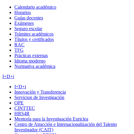
Calendario académico
Horarios
Guías docentes
Exámenes
Seguro escolar
Trámites académicos
Títulos y certificados
RAC
TFG
Prácticas externas
Idioma moderno
Normativa académica
I+D+i
I+D+i
Innovación y Transferencia
Servicion de Investigación
OPE
CINTTEC
HRS4R
Mentoría para la Investigación Euriclea
Centro de Atracción e Internacionalización del Talento
Investigador (CAIT)