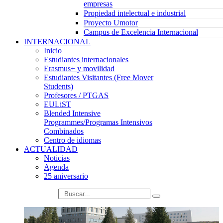
empresas
Propiedad intelectual e industrial
Proyecto Umotor
Campus de Excelencia Internacional
INTERNACIONAL
Inicio
Estudiantes internacionales
Erasmus+ y movilidad
Estudiantes Visitantes (Free Mover
Students)
Profesores / PTGAS
EULiST
Blended Intensive
Programmes/Programas Intensivos
Combinados
Centro de idiomas
ACTUALIDAD
Noticias
Agenda
25 aniversario
búsqueda