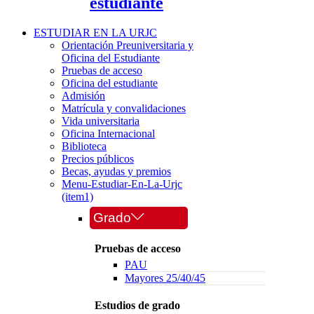
estudiante
ESTUDIAR EN LA URJC
Orientación Preuniversitaria y
Oficina del Estudiante
Pruebas de acceso
Oficina del estudiante
Admisión
Matrícula y convalidaciones
Vida universitaria
Oficina Internacional
Biblioteca
Precios públicos
Becas, ayudas y premios
Menu-Estudiar-En-La-Urjc
(item1)
Grado
Pruebas de acceso
PAU
Mayores 25/40/45
Estudios de grado