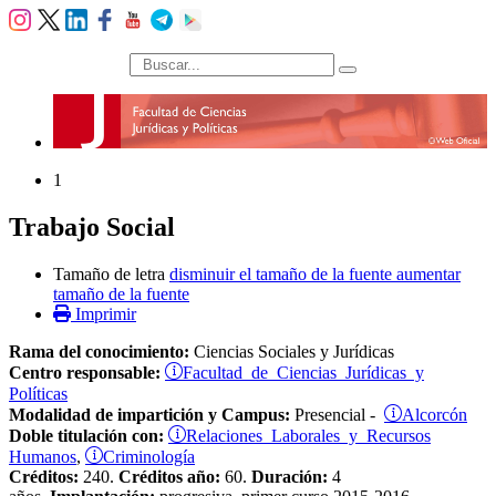
búsqueda
1
Trabajo Social
Tamaño de letra
disminuir el tamaño de la fuente
aumentar
tamaño de la fuente
Imprimir
Rama del conocimiento:
Ciencias Sociales y Jurídicas
Facultad de Ciencias Jurídicas y
Centro responsable:
Políticas
Alcorcón
Modalidad de impartición y Campus:
Presencial -
Relaciones Laborales y Recursos
Doble titulación con:
Humanos
Criminología
,
Créditos:
240.
Créditos año:
60.
Duración:
4