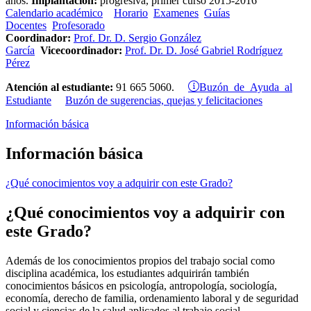
años.
Implantación:
progresiva, primer curso 2015-2016
Calendario académico
Horario
Examenes
Guías
Docentes
Profesorado
Coordinador:
Prof. Dr. D. Sergio González
García
Vicecoordinador:
Prof. Dr. D. José Gabriel Rodríguez
Pérez
Buzón de Ayuda al
Atención al estudiante:
91 665 5060.
Estudiante
Buzón de sugerencias, quejas y felicitaciones
Información básica
Información básica
¿Qué conocimientos voy a adquirir con este Grado?
¿Qué conocimientos voy a adquirir con
este Grado?
Además de los conocimientos propios del trabajo social como
disciplina académica, los estudiantes adquirirán también
conocimientos básicos en psicología, antropología, sociología,
economía, derecho de familia, ordenamiento laboral y de seguridad
social y ciencias de la salud aplicados al trabajo social