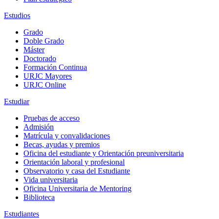
Estudios
Grado
Doble Grado
Máster
Doctorado
Formación Continua
URJC Mayores
URJC Online
Estudiar
Pruebas de acceso
Admisión
Matrícula y convalidaciones
Becas, ayudas y premios
Oficina del estudiante y Orientación preuniversitaria
Orientación laboral y profesional
Observatorio y casa del Estudiante
Vida universitaria
Oficina Universitaria de Mentoring
Biblioteca
Estudiantes