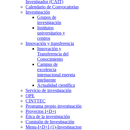
Investigador (CAIT)
Calendario de Convocatorias
Investigación
Grupos de
investigación
Institutos
universitarios y
centros
Innovación y transferencia
Innovación y
Transferencia del
Conocimiento
Campus de
excelencia
internacional energia
inteligente
Actualidad científica
Servicio de investigación
OPE
CINTTEC
Programa propio investigación
Proyectos I+D+i
Ética de la investigación
Comisión de Investigación
Menu-I+D+I (1)-Investigacion