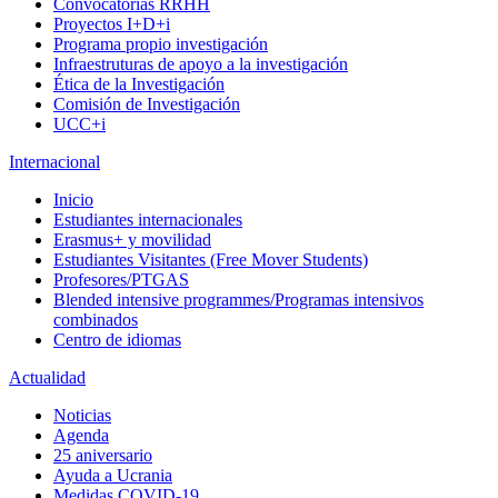
Convocatorias RRHH
Proyectos I+D+i
Programa propio investigación
Infraestruturas de apoyo a la investigación
Ética de la Investigación
Comisión de Investigación
UCC+i
Internacional
Inicio
Estudiantes internacionales
Erasmus+ y movilidad
Estudiantes Visitantes (Free Mover Students)
Profesores/PTGAS
Blended intensive programmes/Programas intensivos
combinados
Centro de idiomas
Actualidad
Noticias
Agenda
25 aniversario
Ayuda a Ucrania
Medidas COVID-19