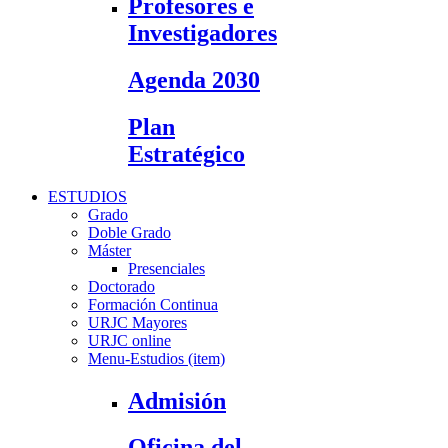
Profesores e
Investigadores
Agenda 2030
Plan
Estratégico
ESTUDIOS
Grado
Doble Grado
Máster
Presenciales
Doctorado
Formación Continua
URJC Mayores
URJC online
Menu-Estudios (item)
Admisión
Oficina del