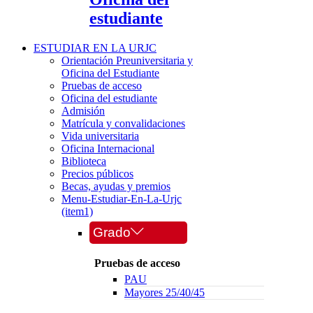
estudiante
ESTUDIAR EN LA URJC
Orientación Preuniversitaria y
Oficina del Estudiante
Pruebas de acceso
Oficina del estudiante
Admisión
Matrícula y convalidaciones
Vida universitaria
Oficina Internacional
Biblioteca
Precios públicos
Becas, ayudas y premios
Menu-Estudiar-En-La-Urjc
(item1)
Grado
Pruebas de acceso
PAU
Mayores 25/40/45