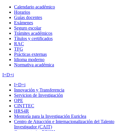
Calendario académico
Horarios
Guías docentes
Exámenes
Seguro escolar
Trámites académicos
Títulos y certificados
RAC
TFG
Prácticas externas
Idioma moderno
Normativa académica
I+D+i
I+D+i
Innovación y Transferencia
Servicion de Investigación
OPE
CINTTEC
HRS4R
Mentoría para la Investigación Euriclea
Centro de Atracción e Internacionalización del Talento
Investigador (CAIT)