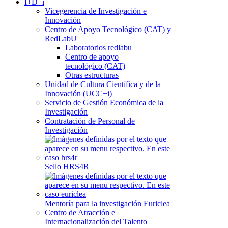
I+D+i
Vicegerencia de Investigación e
Innovación
Centro de Apoyo Tecnológico (CAT) y
RedLabU
Laboratorios redlabu
Centro de apoyo
tecnológico (CAT)
Otras estructuras
Unidad de Cultura Científica y de la
Innovación (UCC+i)
Servicio de Gestión Económica de la
Investigación
Contratación de Personal de
Investigación
Sello HRS4R
Mentoría para la investigación Euriclea
Centro de Atracción e
Internacionalización del Talento