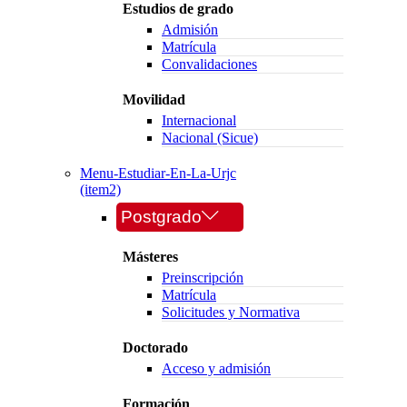
Estudios de grado
Admisión
Matrícula
Convalidaciones
Movilidad
Internacional
Nacional (Sicue)
Menu-Estudiar-En-La-Urjc
(item2)
Postgrado
Másteres
Preinscripción
Matrícula
Solicitudes y Normativa
Doctorado
Acceso y admisión
Formación