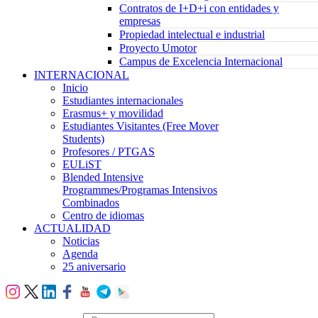
Contratos de I+D+i con entidades y
empresas
Propiedad intelectual e industrial
Proyecto Umotor
Campus de Excelencia Internacional
INTERNACIONAL
Inicio
Estudiantes internacionales
Erasmus+ y movilidad
Estudiantes Visitantes (Free Mover
Students)
Profesores / PTGAS
EULiST
Blended Intensive
Programmes/Programas Intensivos
Combinados
Centro de idiomas
ACTUALIDAD
Noticias
Agenda
25 aniversario