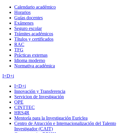
Calendario académico
Horarios
Guías docentes
Exámenes
Seguro escolar
Trámites académicos
Títulos y certificados
RAC
TFG
Prácticas externas
Idioma moderno
Normativa académica
I+D+i
I+D+i
Innovación y Transferencia
Servicion de Investigación
OPE
CINTTEC
HRS4R
Mentoría para la Investigación Euriclea
Centro de Atracción e Internacionalización del Talento
Investigador (CAIT)