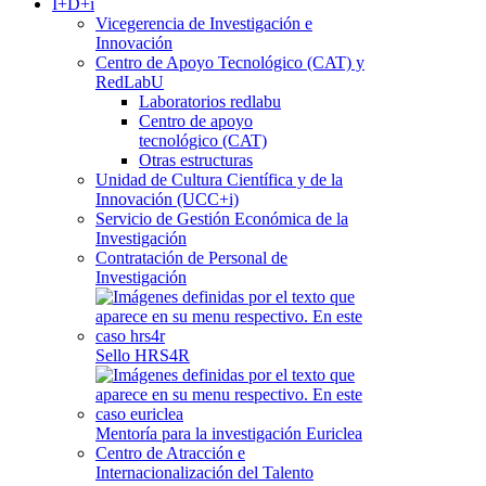
I+D+i
Vicegerencia de Investigación e
Innovación
Centro de Apoyo Tecnológico (CAT) y
RedLabU
Laboratorios redlabu
Centro de apoyo
tecnológico (CAT)
Otras estructuras
Unidad de Cultura Científica y de la
Innovación (UCC+i)
Servicio de Gestión Económica de la
Investigación
Contratación de Personal de
Investigación
Sello HRS4R
Mentoría para la investigación Euriclea
Centro de Atracción e
Internacionalización del Talento