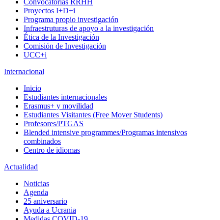
Convocatorias RRHH
Proyectos I+D+i
Programa propio investigación
Infraestruturas de apoyo a la investigación
Ética de la Investigación
Comisión de Investigación
UCC+i
Internacional
Inicio
Estudiantes internacionales
Erasmus+ y movilidad
Estudiantes Visitantes (Free Mover Students)
Profesores/PTGAS
Blended intensive programmes/Programas intensivos
combinados
Centro de idiomas
Actualidad
Noticias
Agenda
25 aniversario
Ayuda a Ucrania
Medidas COVID-19