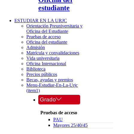
estudiante
ESTUDIAR EN LA URJC
Orientación Preuniversitaria y
Oficina del Estudiante
Pruebas de acceso
Oficina del estudiante
Admisión
Matrícula y convalidaciones
Vida universitaria
Oficina Internacional
Biblioteca
Precios públicos
Becas, ayudas y premios
Menu-Estudiar-En-La-Urjc
(item1)
Grado
Pruebas de acceso
PAU
Mayores 25/40/45