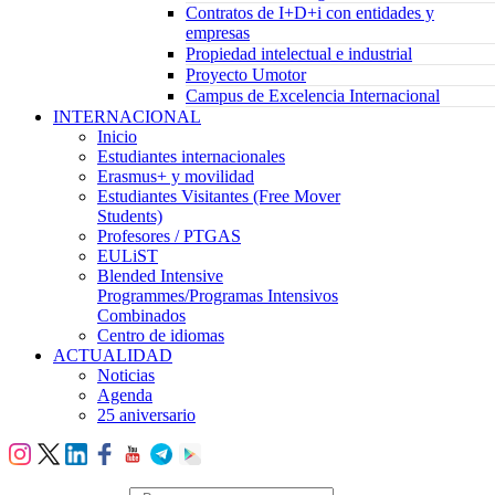
Contratos de I+D+i con entidades y
empresas
Propiedad intelectual e industrial
Proyecto Umotor
Campus de Excelencia Internacional
INTERNACIONAL
Inicio
Estudiantes internacionales
Erasmus+ y movilidad
Estudiantes Visitantes (Free Mover
Students)
Profesores / PTGAS
EULiST
Blended Intensive
Programmes/Programas Intensivos
Combinados
Centro de idiomas
ACTUALIDAD
Noticias
Agenda
25 aniversario