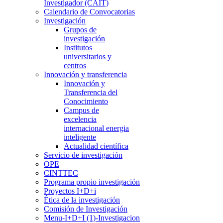
Investigador (CAIT)
Calendario de Convocatorias
Investigación
Grupos de
investigación
Institutos
universitarios y
centros
Innovación y transferencia
Innovación y
Transferencia del
Conocimiento
Campus de
excelencia
internacional energia
inteligente
Actualidad científica
Servicio de investigación
OPE
CINTTEC
Programa propio investigación
Proyectos I+D+i
Ética de la investigación
Comisión de Investigación
Menu-I+D+I (1)-Investigacion