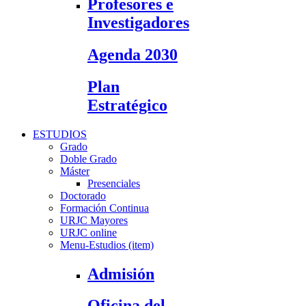
Profesores e
Investigadores
Agenda 2030
Plan
Estratégico
ESTUDIOS
Grado
Doble Grado
Máster
Presenciales
Doctorado
Formación Continua
URJC Mayores
URJC online
Menu-Estudios (item)
Admisión
Oficina del