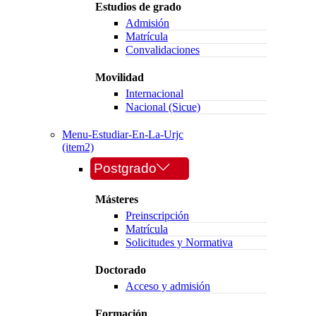
Estudios de grado
Admisión
Matrícula
Convalidaciones
Movilidad
Internacional
Nacional (Sicue)
Menu-Estudiar-En-La-Urjc
(item2)
Postgrado
Másteres
Preinscripción
Matrícula
Solicitudes y Normativa
Doctorado
Acceso y admisión
Formación