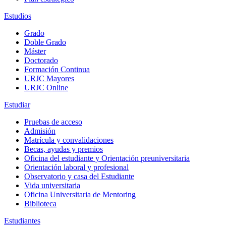
Estudios
Grado
Doble Grado
Máster
Doctorado
Formación Continua
URJC Mayores
URJC Online
Estudiar
Pruebas de acceso
Admisión
Matrícula y convalidaciones
Becas, ayudas y premios
Oficina del estudiante y Orientación preuniversitaria
Orientación laboral y profesional
Observatorio y casa del Estudiante
Vida universitaria
Oficina Universitaria de Mentoring
Biblioteca
Estudiantes