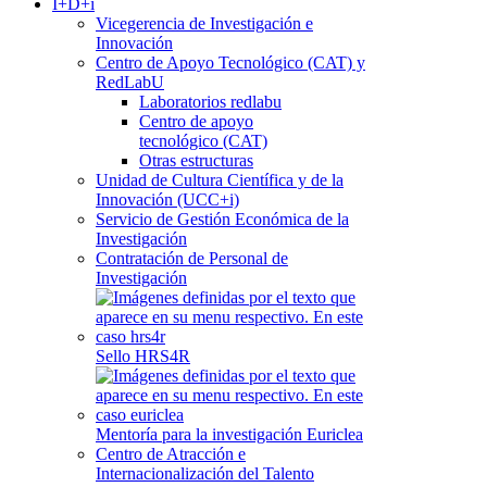
I+D+i
Vicegerencia de Investigación e
Innovación
Centro de Apoyo Tecnológico (CAT) y
RedLabU
Laboratorios redlabu
Centro de apoyo
tecnológico (CAT)
Otras estructuras
Unidad de Cultura Científica y de la
Innovación (UCC+i)
Servicio de Gestión Económica de la
Investigación
Contratación de Personal de
Investigación
Sello HRS4R
Mentoría para la investigación Euriclea
Centro de Atracción e
Internacionalización del Talento