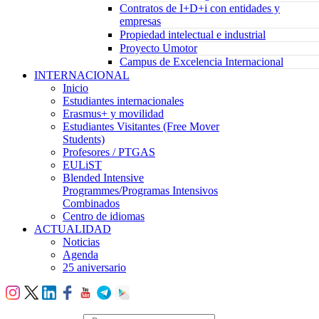
Contratos de I+D+i con entidades y
empresas
Propiedad intelectual e industrial
Proyecto Umotor
Campus de Excelencia Internacional
INTERNACIONAL
Inicio
Estudiantes internacionales
Erasmus+ y movilidad
Estudiantes Visitantes (Free Mover
Students)
Profesores / PTGAS
EULiST
Blended Intensive
Programmes/Programas Intensivos
Combinados
Centro de idiomas
ACTUALIDAD
Noticias
Agenda
25 aniversario