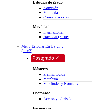
Estudios de grado
Admisión
Matrícula
Convalidaciones
Movilidad
Internacional
Nacional (Sicue)
Menu-Estudiar-En-La-Urjc
(item2)
Postgrado
Másteres
Preinscripción
Matrícula
Solicitudes y Normativa
Doctorado
Acceso y admisión
Formación