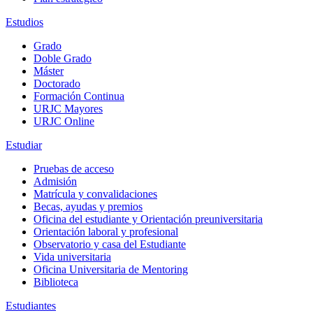
Estudios
Grado
Doble Grado
Máster
Doctorado
Formación Continua
URJC Mayores
URJC Online
Estudiar
Pruebas de acceso
Admisión
Matrícula y convalidaciones
Becas, ayudas y premios
Oficina del estudiante y Orientación preuniversitaria
Orientación laboral y profesional
Observatorio y casa del Estudiante
Vida universitaria
Oficina Universitaria de Mentoring
Biblioteca
Estudiantes