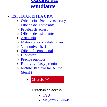
estudiante
ESTUDIAR EN LA URJC
Orientación Preuniversitaria y
Oficina del Estudiante
Pruebas de acceso
Oficina del estudiante
Admisión
Matrícula y convalidaciones
Vida universitaria
Oficina Internacional
Biblioteca
Precios públicos
Becas, ayudas y premios
Menu-Estudiar-En-La-Urjc
(item1)
Grado
Pruebas de acceso
PAU
Mayores 25/40/45