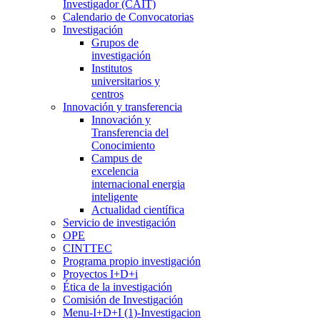
Investigador (CAIT)
Calendario de Convocatorias
Investigación
Grupos de
investigación
Institutos
universitarios y
centros
Innovación y transferencia
Innovación y
Transferencia del
Conocimiento
Campus de
excelencia
internacional energia
inteligente
Actualidad científica
Servicio de investigación
OPE
CINTTEC
Programa propio investigación
Proyectos I+D+i
Ética de la investigación
Comisión de Investigación
Menu-I+D+I (1)-Investigacion