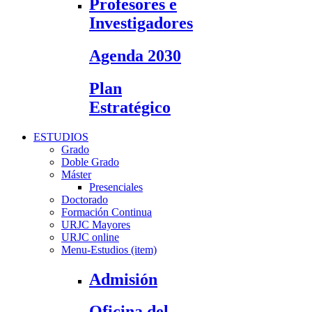
Profesores e
Investigadores
Agenda 2030
Plan
Estratégico
ESTUDIOS
Grado
Doble Grado
Máster
Presenciales
Doctorado
Formación Continua
URJC Mayores
URJC online
Menu-Estudios (item)
Admisión
Oficina del