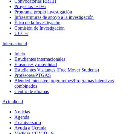
Convocatorias RRHH
Proyectos I+D+i
Programa propio investigación
Infraestruturas de apoyo a la investigación
Ética de la Investigación
Comisión de Investigación
UCC+i
Internacional
Inicio
Estudiantes internacionales
Erasmus+ y movilidad
Estudiantes Visitantes (Free Mover Students)
Profesores/PTGAS
Blended intensive programmes/Programas intensivos
combinados
Centro de idiomas
Actualidad
Noticias
Agenda
25 aniversario
Ayuda a Ucrania
Medidas COVID-19