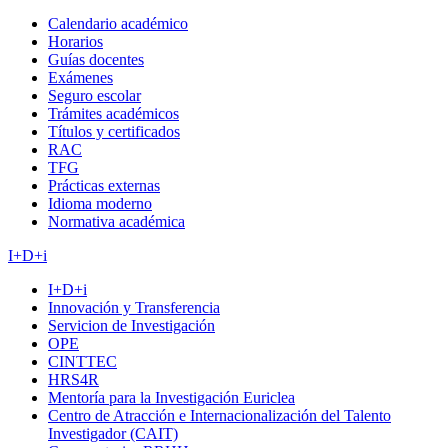
Calendario académico
Horarios
Guías docentes
Exámenes
Seguro escolar
Trámites académicos
Títulos y certificados
RAC
TFG
Prácticas externas
Idioma moderno
Normativa académica
I+D+i
I+D+i
Innovación y Transferencia
Servicion de Investigación
OPE
CINTTEC
HRS4R
Mentoría para la Investigación Euriclea
Centro de Atracción e Internacionalización del Talento
Investigador (CAIT)