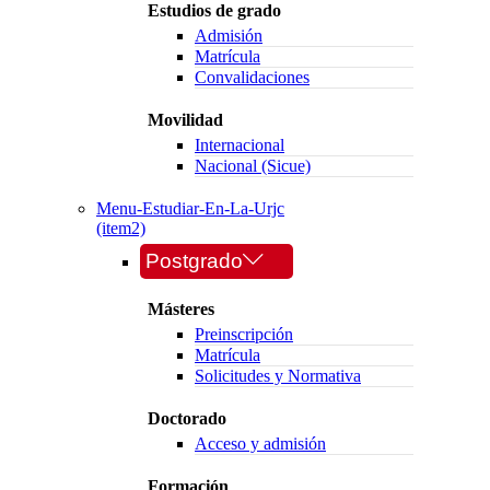
Estudios de grado
Admisión
Matrícula
Convalidaciones
Movilidad
Internacional
Nacional (Sicue)
Menu-Estudiar-En-La-Urjc
(item2)
Postgrado
Másteres
Preinscripción
Matrícula
Solicitudes y Normativa
Doctorado
Acceso y admisión
Formación