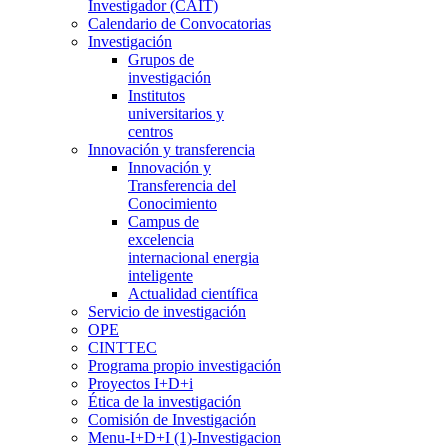
Investigador (CAIT)
Calendario de Convocatorias
Investigación
Grupos de
investigación
Institutos
universitarios y
centros
Innovación y transferencia
Innovación y
Transferencia del
Conocimiento
Campus de
excelencia
internacional energia
inteligente
Actualidad científica
Servicio de investigación
OPE
CINTTEC
Programa propio investigación
Proyectos I+D+i
Ética de la investigación
Comisión de Investigación
Menu-I+D+I (1)-Investigacion