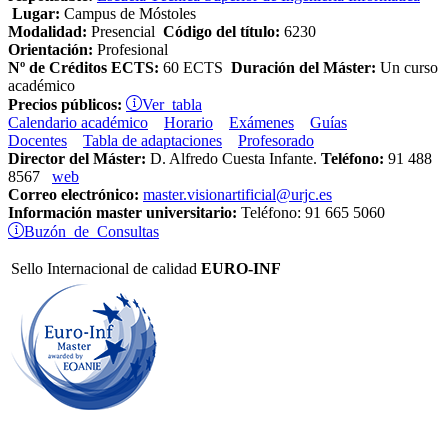
Lugar:
Campus de Móstoles
Modalidad:
Presencial
Código del título:
6230
Orientación:
Profesional
Nº de Créditos ECTS:
60 ECTS
Duración del Máster:
Un curso
académico
Ver tabla
Precios públicos:
Calendario académico
Horario
Exámenes
Guías
Docentes
Tabla de adaptaciones
Profesorado
Director del Máster:
D. Alfredo Cuesta Infante.
Teléfono:
91 488
8567
web
Correo electrónico:
master.visionartificial@urjc.es
Información master universitario:
Teléfono: 91 665 5060
Buzón de Consultas
Sello Internacional de calidad
EURO-INF