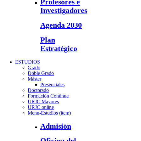
Profesores e
Investigadores
Agenda 2030
Plan
Estratégico
ESTUDIOS
Grado
Doble Grado
Máster
Presenciales
Doctorado
Formación Continua
URJC Mayores
URJC online
Menu-Estudios (item)
Admisión
Oficina del