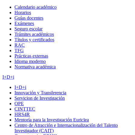
Calendario académico
Horarios
Guías docentes
Exámenes
Seguro escolar
Trámites académicos
Títulos y certificados
RAC
TFG
Prácticas externas
Idioma moderno
Normativa académica
I+D+i
I+D+i
Innovación y Transferencia
Servicion de Investigación
OPE
CINTTEC
HRS4R
Mentoría para la Investigación Euriclea
Centro de Atracción e Internacionalización del Talento
Investigador (CAIT)