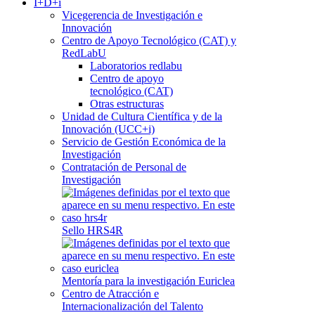
I+D+i
Vicegerencia de Investigación e
Innovación
Centro de Apoyo Tecnológico (CAT) y
RedLabU
Laboratorios redlabu
Centro de apoyo
tecnológico (CAT)
Otras estructuras
Unidad de Cultura Científica y de la
Innovación (UCC+i)
Servicio de Gestión Económica de la
Investigación
Contratación de Personal de
Investigación
Sello HRS4R
Mentoría para la investigación Euriclea
Centro de Atracción e
Internacionalización del Talento