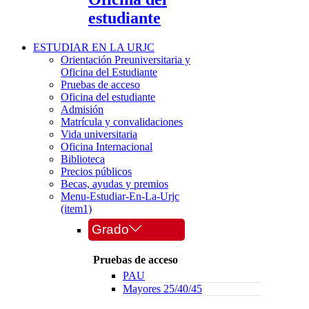
estudiante
ESTUDIAR EN LA URJC
Orientación Preuniversitaria y
Oficina del Estudiante
Pruebas de acceso
Oficina del estudiante
Admisión
Matrícula y convalidaciones
Vida universitaria
Oficina Internacional
Biblioteca
Precios públicos
Becas, ayudas y premios
Menu-Estudiar-En-La-Urjc
(item1)
Grado
Pruebas de acceso
PAU
Mayores 25/40/45