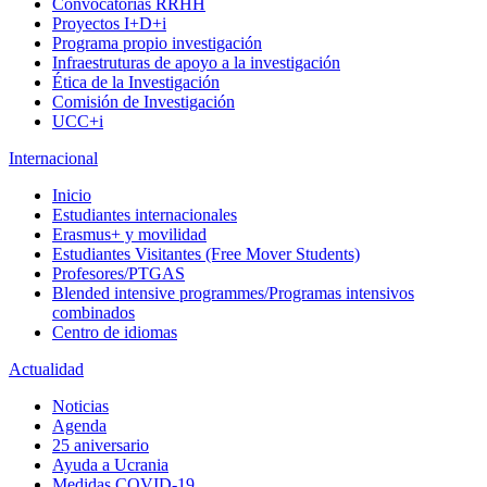
Convocatorias RRHH
Proyectos I+D+i
Programa propio investigación
Infraestruturas de apoyo a la investigación
Ética de la Investigación
Comisión de Investigación
UCC+i
Internacional
Inicio
Estudiantes internacionales
Erasmus+ y movilidad
Estudiantes Visitantes (Free Mover Students)
Profesores/PTGAS
Blended intensive programmes/Programas intensivos
combinados
Centro de idiomas
Actualidad
Noticias
Agenda
25 aniversario
Ayuda a Ucrania
Medidas COVID-19