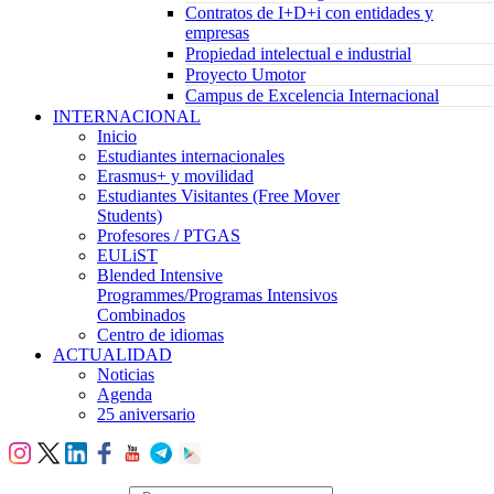
Contratos de I+D+i con entidades y
empresas
Propiedad intelectual e industrial
Proyecto Umotor
Campus de Excelencia Internacional
INTERNACIONAL
Inicio
Estudiantes internacionales
Erasmus+ y movilidad
Estudiantes Visitantes (Free Mover
Students)
Profesores / PTGAS
EULiST
Blended Intensive
Programmes/Programas Intensivos
Combinados
Centro de idiomas
ACTUALIDAD
Noticias
Agenda
25 aniversario