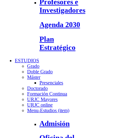
Profesores e
Investigadores
Agenda 2030
Plan
Estratégico
ESTUDIOS
Grado
Doble Grado
Máster
Presenciales
Doctorado
Formación Continua
URJC Mayores
URJC online
Menu-Estudios (item)
Admisión
Oficina del