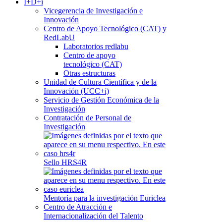
I+D+i
Vicegerencia de Investigación e
Innovación
Centro de Apoyo Tecnológico (CAT) y
RedLabU
Laboratorios redlabu
Centro de apoyo
tecnológico (CAT)
Otras estructuras
Unidad de Cultura Científica y de la
Innovación (UCC+i)
Servicio de Gestión Económica de la
Investigación
Contratación de Personal de
Investigación
Sello HRS4R
Mentoría para la investigación Euriclea
Centro de Atracción e
Internacionalización del Talento