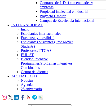
Contratos de I+D+i con entidades y
empresas
Propiedad intelectual e industrial
Proyecto Umotor
Campus de Excelencia Internacional
INTERNACIONAL
Inicio
Estudiantes internacionales
Erasmus+ y movilidad
Estudiantes Visitantes (Free Mover
Students)
Profesores / PTGAS
EULiST
Blended Intensive
Programmes/Programas Intensivos
Combinados
Centro de idiomas
ACTUALIDAD
Noticias
Agenda
25 aniversario