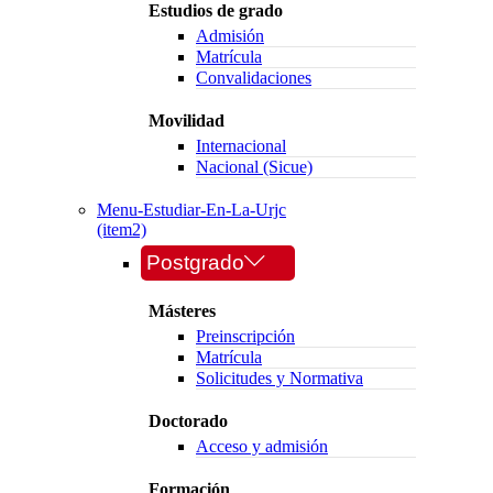
Estudios de grado
Admisión
Matrícula
Convalidaciones
Movilidad
Internacional
Nacional (Sicue)
Menu-Estudiar-En-La-Urjc
(item2)
Postgrado
Másteres
Preinscripción
Matrícula
Solicitudes y Normativa
Doctorado
Acceso y admisión
Formación