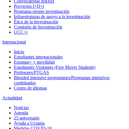
Convocatorias RRHH
Proyectos I+D+i
Programa propio investigación
Infraestruturas de apoyo a la investigación
Ética de la Investigación
Comisión de Investigación
UCC+i
Internacional
Inicio
Estudiantes internacionales
Erasmus+ y movilidad
Estudiantes Visitantes (Free Mover Students)
Profesores/PTGAS
Blended intensive programmes/Programas intensivos
combinados
Centro de idiomas
Actualidad
Noticias
Agenda
25 aniversario
Ayuda a Ucrania
Medidas COVID-19