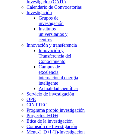
Investigador (CAIT)
Calendario de Convocatorias
Investigación
Grupos de
investigación
Institutos
universitarios y
centros
Innovación y transferencia
Innovación y
Transferencia del
Conocimiento
Campus de
excelencia
internacional energia
inteligente
Actualidad científica
Servicio de investigación
OPE
CINTTEC
Programa propio investigación
Proyectos I+D+i
Ética de la investigación
Comisión de Investigación
Menu-I+D+I (1)-Investigacion