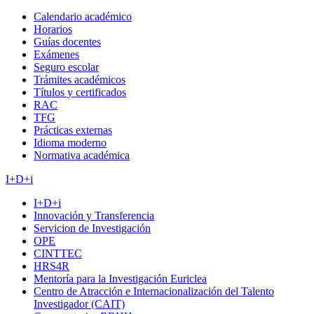
Calendario académico
Horarios
Guías docentes
Exámenes
Seguro escolar
Trámites académicos
Títulos y certificados
RAC
TFG
Prácticas externas
Idioma moderno
Normativa académica
I+D+i
I+D+i
Innovación y Transferencia
Servicion de Investigación
OPE
CINTTEC
HRS4R
Mentoría para la Investigación Euriclea
Centro de Atracción e Internacionalización del Talento
Investigador (CAIT)