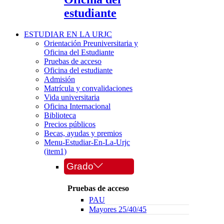
estudiante
ESTUDIAR EN LA URJC
Orientación Preuniversitaria y
Oficina del Estudiante
Pruebas de acceso
Oficina del estudiante
Admisión
Matrícula y convalidaciones
Vida universitaria
Oficina Internacional
Biblioteca
Precios públicos
Becas, ayudas y premios
Menu-Estudiar-En-La-Urjc
(item1)
Grado
Pruebas de acceso
PAU
Mayores 25/40/45