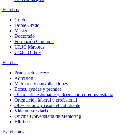
Estudios
Grado
Doble Grado
Máster
Doctorado
Formación Continua
URJC Mayores
URJC Online
Estudiar
Pruebas de acceso
Admisión
Matrícula y convalidaciones
Becas, ayudas y premios
Oficina del estudiante y Orientación preuniversitaria
Orientación laboral y profesional
Observatorio y casa del Estudiante
Vida universitaria
Oficina Universitaria de Mentoring
Biblioteca
Estudiantes