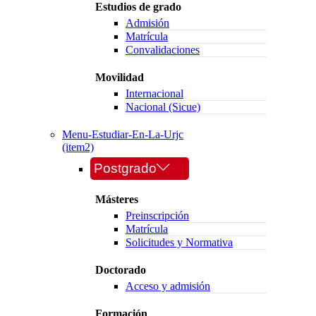
Estudios de grado
Admisión
Matrícula
Convalidaciones
Movilidad
Internacional
Nacional (Sicue)
Menu-Estudiar-En-La-Urjc
(item2)
Postgrado
Másteres
Preinscripción
Matrícula
Solicitudes y Normativa
Doctorado
Acceso y admisión
Formación