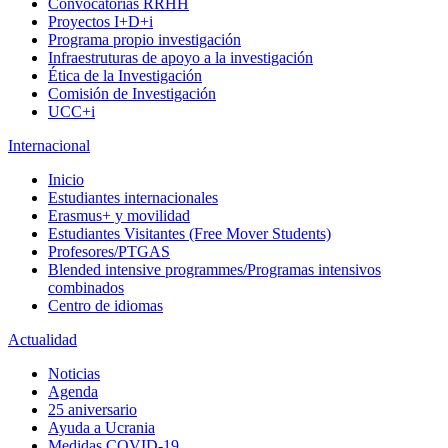
Convocatorias RRHH
Proyectos I+D+i
Programa propio investigación
Infraestruturas de apoyo a la investigación
Ética de la Investigación
Comisión de Investigación
UCC+i
Internacional
Inicio
Estudiantes internacionales
Erasmus+ y movilidad
Estudiantes Visitantes (Free Mover Students)
Profesores/PTGAS
Blended intensive programmes/Programas intensivos
combinados
Centro de idiomas
Actualidad
Noticias
Agenda
25 aniversario
Ayuda a Ucrania
Medidas COVID-19