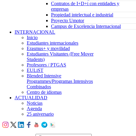
Contratos de I+D+i con entidades y
empresas
Propiedad intelectual e industrial
Proyecto Umotor
Campus de Excelencia Internacional
INTERNACIONAL
Inicio
Estudiantes internacionales
Erasmus+ y movilidad
Estudiantes Visitantes (Free Mover
Students)
Profesores / PTGAS
EULiST
Blended Intensive
Programmes/Programas Intensivos
Combinados
Centro de idiomas
ACTUALIDAD
Noticias
Agenda
25 aniversario