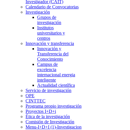
Investigador (CAIT)
Calendario de Convocatorias
Investigación
Grupos de
investigación
Institutos
universitarios y
centros
Innovación y transferencia
Innovación y
Transferencia del
Conocimiento
Campus de
excelencia
internacional energia
inteligente
Actualidad científica
Servicio de investigación
OPE
CINTTEC
Programa propio investigación
Proyectos I+D+i
Ética de la investigación
Comisión de Investigación
Menu-I+D+I (1)-Investigacion