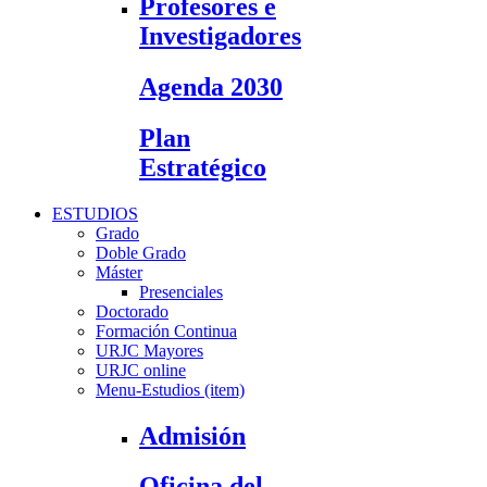
Profesores e
Investigadores
Agenda 2030
Plan
Estratégico
ESTUDIOS
Grado
Doble Grado
Máster
Presenciales
Doctorado
Formación Continua
URJC Mayores
URJC online
Menu-Estudios (item)
Admisión
Oficina del