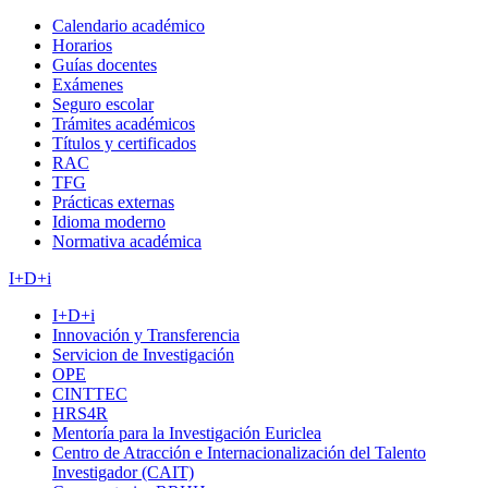
Calendario académico
Horarios
Guías docentes
Exámenes
Seguro escolar
Trámites académicos
Títulos y certificados
RAC
TFG
Prácticas externas
Idioma moderno
Normativa académica
I+D+i
I+D+i
Innovación y Transferencia
Servicion de Investigación
OPE
CINTTEC
HRS4R
Mentoría para la Investigación Euriclea
Centro de Atracción e Internacionalización del Talento
Investigador (CAIT)