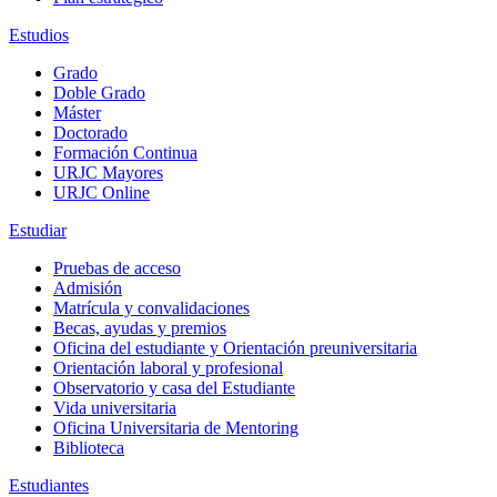
Estudios
Grado
Doble Grado
Máster
Doctorado
Formación Continua
URJC Mayores
URJC Online
Estudiar
Pruebas de acceso
Admisión
Matrícula y convalidaciones
Becas, ayudas y premios
Oficina del estudiante y Orientación preuniversitaria
Orientación laboral y profesional
Observatorio y casa del Estudiante
Vida universitaria
Oficina Universitaria de Mentoring
Biblioteca
Estudiantes