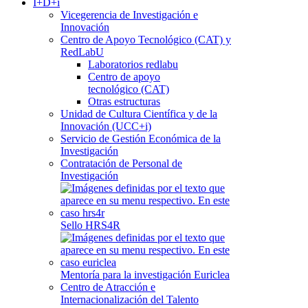
I+D+i
Vicegerencia de Investigación e
Innovación
Centro de Apoyo Tecnológico (CAT) y
RedLabU
Laboratorios redlabu
Centro de apoyo
tecnológico (CAT)
Otras estructuras
Unidad de Cultura Científica y de la
Innovación (UCC+i)
Servicio de Gestión Económica de la
Investigación
Contratación de Personal de
Investigación
Sello HRS4R
Mentoría para la investigación Euriclea
Centro de Atracción e
Internacionalización del Talento