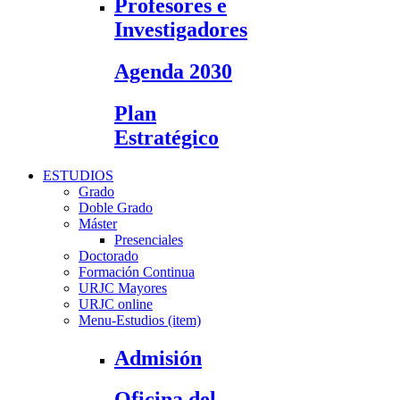
Profesores e
Investigadores
Agenda 2030
Plan
Estratégico
ESTUDIOS
Grado
Doble Grado
Máster
Presenciales
Doctorado
Formación Continua
URJC Mayores
URJC online
Menu-Estudios (item)
Admisión
Oficina del