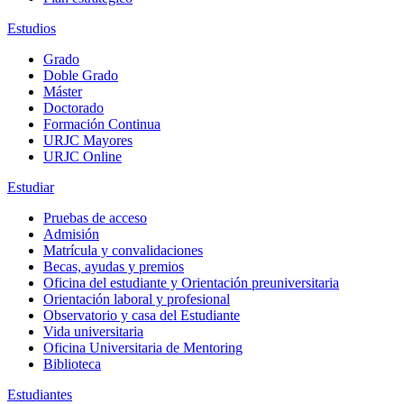
Estudios
Grado
Doble Grado
Máster
Doctorado
Formación Continua
URJC Mayores
URJC Online
Estudiar
Pruebas de acceso
Admisión
Matrícula y convalidaciones
Becas, ayudas y premios
Oficina del estudiante y Orientación preuniversitaria
Orientación laboral y profesional
Observatorio y casa del Estudiante
Vida universitaria
Oficina Universitaria de Mentoring
Biblioteca
Estudiantes