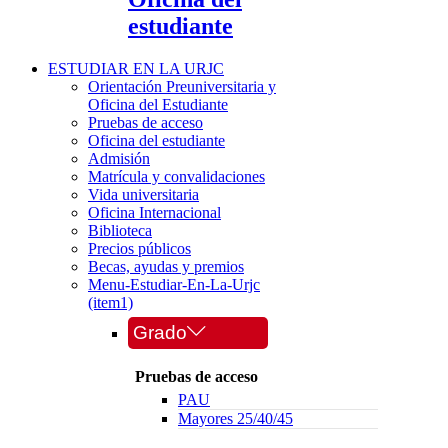
estudiante
ESTUDIAR EN LA URJC
Orientación Preuniversitaria y
Oficina del Estudiante
Pruebas de acceso
Oficina del estudiante
Admisión
Matrícula y convalidaciones
Vida universitaria
Oficina Internacional
Biblioteca
Precios públicos
Becas, ayudas y premios
Menu-Estudiar-En-La-Urjc
(item1)
Grado
Pruebas de acceso
PAU
Mayores 25/40/45