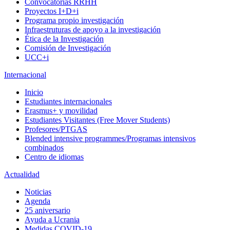
Convocatorias RRHH
Proyectos I+D+i
Programa propio investigación
Infraestruturas de apoyo a la investigación
Ética de la Investigación
Comisión de Investigación
UCC+i
Internacional
Inicio
Estudiantes internacionales
Erasmus+ y movilidad
Estudiantes Visitantes (Free Mover Students)
Profesores/PTGAS
Blended intensive programmes/Programas intensivos
combinados
Centro de idiomas
Actualidad
Noticias
Agenda
25 aniversario
Ayuda a Ucrania
Medidas COVID-19