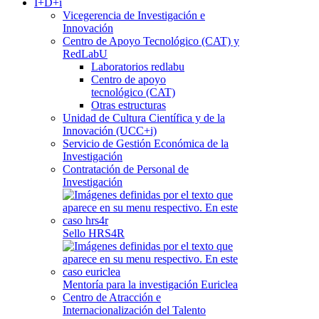
I+D+i
Vicegerencia de Investigación e
Innovación
Centro de Apoyo Tecnológico (CAT) y
RedLabU
Laboratorios redlabu
Centro de apoyo
tecnológico (CAT)
Otras estructuras
Unidad de Cultura Científica y de la
Innovación (UCC+i)
Servicio de Gestión Económica de la
Investigación
Contratación de Personal de
Investigación
Sello HRS4R
Mentoría para la investigación Euriclea
Centro de Atracción e
Internacionalización del Talento