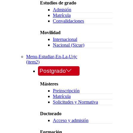
Estudios de grado
Admisión
Matrícula
Convalidaciones
Movilidad
Internacional
Nacional (Sicue)
Menu-Estudiar-En-La-Urjc
(item2)
Postgrado
Másteres
Preinscripción
Matrícula
Solicitudes y Normativa
Doctorado
Acceso y admisión
Formación