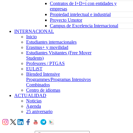
Contratos de I+D+i con entidades y
empresas
Propiedad intelectual e industrial
Proyecto Umotor
Campus de Excelencia Internacional
INTERNACIONAL
Inicio
Estudiantes internacionales
Erasmus+ y movilidad
Estudiantes Visitantes (Free Mover
Students)
Profesores / PTGAS
EULiST
Blended Intensive
Programmes/Programas Intensivos
Combinados
Centro de idiomas
ACTUALIDAD
Noticias
Agenda
25 aniversario