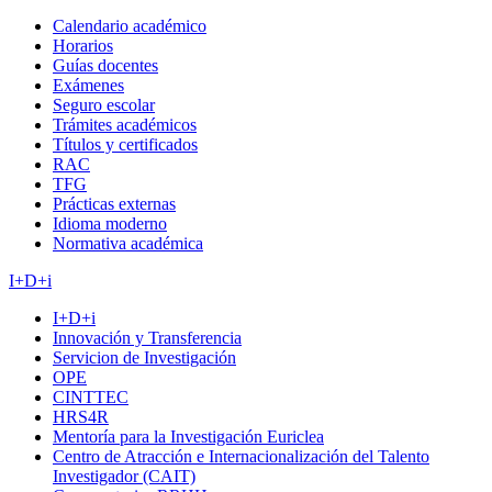
Calendario académico
Horarios
Guías docentes
Exámenes
Seguro escolar
Trámites académicos
Títulos y certificados
RAC
TFG
Prácticas externas
Idioma moderno
Normativa académica
I+D+i
I+D+i
Innovación y Transferencia
Servicion de Investigación
OPE
CINTTEC
HRS4R
Mentoría para la Investigación Euriclea
Centro de Atracción e Internacionalización del Talento
Investigador (CAIT)