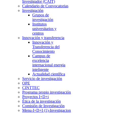
Investigador (CAIT)
Calendario de Convocatorias
Investigación
Grupos de
investigación
Institutos
universitarios y
centros
Innovación y transferencia
Innovación y
Transferencia del
Conocimiento
Campus de
excelencia
internacional energia
inteligente
Actualidad científica
Servicio de investigación
OPE
CINTTEC
Programa propio investigación
Proyectos I+D+i
Ética de la investigación
Comisión de Investigación
Menu-I+D+I (1)-Investigacion