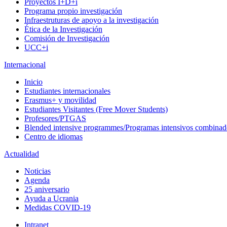
Proyectos I+D+i
Programa propio investigación
Infraestruturas de apoyo a la investigación
Ética de la Investigación
Comisión de Investigación
UCC+i
Internacional
Inicio
Estudiantes internacionales
Erasmus+ y movilidad
Estudiantes Visitantes (Free Mover Students)
Profesores/PTGAS
Blended intensive programmes/Programas intensivos combinad
Centro de idiomas
Actualidad
Noticias
Agenda
25 aniversario
Ayuda a Ucrania
Medidas COVID-19
Intranet