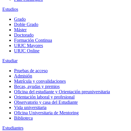
Estudios
Grado
Doble Grado
Máster
Doctorado
Formación Continua
URJC Mayores
URJC Online
Estudiar
Pruebas de acceso
Admisión
Matrícula y convalidaciones
Becas, ayudas y premios
Oficina del estudiante y Orientación preuniversitaria
Orientación laboral y profesional
Observatorio y casa del Estudiante
Vida universitaria
Oficina Universitaria de Mentoring
Biblioteca
Estudiantes