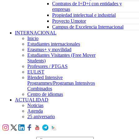
Contratos de I+D+i con entidades y
empresas
Propiedad intelectual e industrial
Proyecto Umotor
Campus de Excelencia Internacional
INTERNACIONAL
Inicio
Estudiantes internacionales
Erasmus+ y movilidad
Estudiantes Visitantes (Free Mover
Students)
Profesores / PTGAS
EULiST
Blended Intensive
Programmes/Programas Intensivos
Combinados
Centro de idiomas
ACTUALIDAD
Noticias
Agenda
25 aniversario