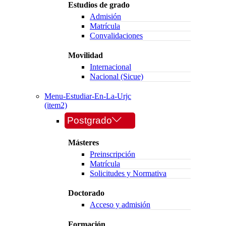
Estudios de grado
Admisión
Matrícula
Convalidaciones
Movilidad
Internacional
Nacional (Sicue)
Menu-Estudiar-En-La-Urjc
(item2)
Postgrado
Másteres
Preinscripción
Matrícula
Solicitudes y Normativa
Doctorado
Acceso y admisión
Formación