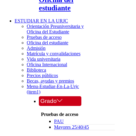
estudiante
ESTUDIAR EN LA URJC
Orientación Preuniversitaria y
Oficina del Estudiante
Pruebas de acceso
Oficina del estudiante
Admisión
Matrícula y convalidaciones
Vida universitaria
Oficina Internacional
Biblioteca
Precios públicos
Becas, ayudas y premios
Menu-Estudiar-En-La-Urjc
(item1)
Grado
Pruebas de acceso
PAU
Mayores 25/40/45