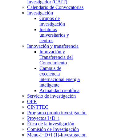
Investigador (CAIT)
Calendario de Convocatorias
Investigación
Grupos de
investigación
Institutos
universitarios y
centros
Innovación y transferencia
Innovación y
Transferencia del
Conocimiento
Campus de
excelencia
internacional energia
inteligente
Actualidad científica
Servicio de investigación
OPE
CINTTEC
Programa propio investigación
Proyectos I+D+i
Ética de la investigación
Comisión de Investigación
Menu-I+D+I (1)-Investigacion