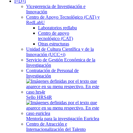
I+D+i
Vicegerencia de Investigación e
Innovación
Centro de Apoyo Tecnológico (CAT) y
RedLabU
Laboratorios redlabu
Centro de apoyo
tecnológico (CAT)
Otras estructuras
Unidad de Cultura Científica y de la
Innovación (UCC+i)
Servicio de Gestión Económica de la
Investigación
Contratación de Personal de
Investigación
Sello HRS4R
Mentoría para la investigación Euriclea
Centro de Atracción e
Internacionalización del Talento