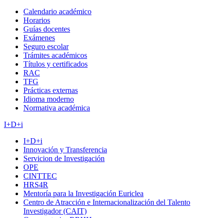
Calendario académico
Horarios
Guías docentes
Exámenes
Seguro escolar
Trámites académicos
Títulos y certificados
RAC
TFG
Prácticas externas
Idioma moderno
Normativa académica
I+D+i
I+D+i
Innovación y Transferencia
Servicion de Investigación
OPE
CINTTEC
HRS4R
Mentoría para la Investigación Euriclea
Centro de Atracción e Internacionalización del Talento
Investigador (CAIT)