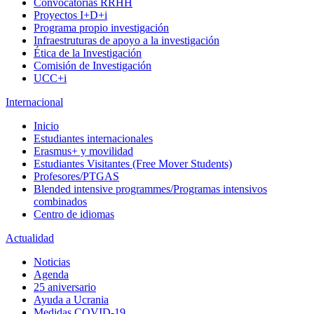
Convocatorias RRHH
Proyectos I+D+i
Programa propio investigación
Infraestruturas de apoyo a la investigación
Ética de la Investigación
Comisión de Investigación
UCC+i
Internacional
Inicio
Estudiantes internacionales
Erasmus+ y movilidad
Estudiantes Visitantes (Free Mover Students)
Profesores/PTGAS
Blended intensive programmes/Programas intensivos
combinados
Centro de idiomas
Actualidad
Noticias
Agenda
25 aniversario
Ayuda a Ucrania
Medidas COVID-19