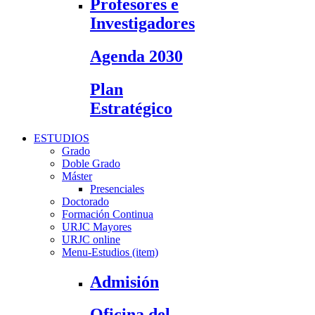
Profesores e
Investigadores
Agenda 2030
Plan
Estratégico
ESTUDIOS
Grado
Doble Grado
Máster
Presenciales
Doctorado
Formación Continua
URJC Mayores
URJC online
Menu-Estudios (item)
Admisión
Oficina del