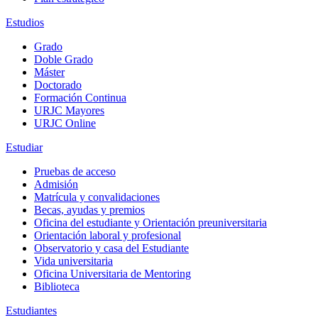
Estudios
Grado
Doble Grado
Máster
Doctorado
Formación Continua
URJC Mayores
URJC Online
Estudiar
Pruebas de acceso
Admisión
Matrícula y convalidaciones
Becas, ayudas y premios
Oficina del estudiante y Orientación preuniversitaria
Orientación laboral y profesional
Observatorio y casa del Estudiante
Vida universitaria
Oficina Universitaria de Mentoring
Biblioteca
Estudiantes