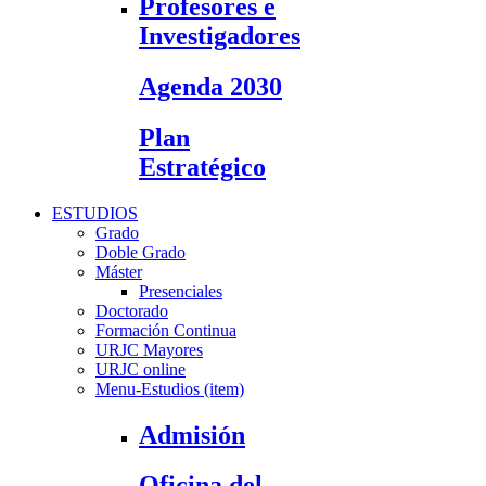
Profesores e
Investigadores
Agenda 2030
Plan
Estratégico
ESTUDIOS
Grado
Doble Grado
Máster
Presenciales
Doctorado
Formación Continua
URJC Mayores
URJC online
Menu-Estudios (item)
Admisión
Oficina del