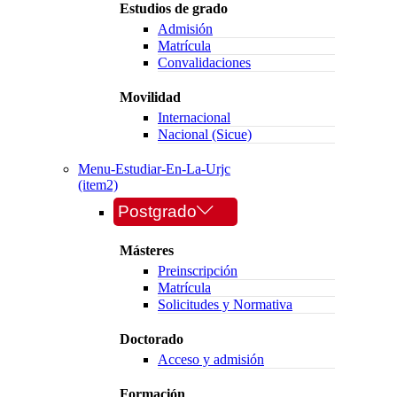
Estudios de grado
Admisión
Matrícula
Convalidaciones
Movilidad
Internacional
Nacional (Sicue)
Menu-Estudiar-En-La-Urjc
(item2)
Postgrado
Másteres
Preinscripción
Matrícula
Solicitudes y Normativa
Doctorado
Acceso y admisión
Formación