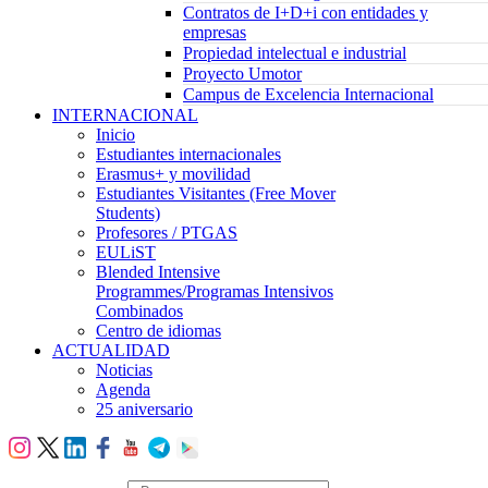
Contratos de I+D+i con entidades y
empresas
Propiedad intelectual e industrial
Proyecto Umotor
Campus de Excelencia Internacional
INTERNACIONAL
Inicio
Estudiantes internacionales
Erasmus+ y movilidad
Estudiantes Visitantes (Free Mover
Students)
Profesores / PTGAS
EULiST
Blended Intensive
Programmes/Programas Intensivos
Combinados
Centro de idiomas
ACTUALIDAD
Noticias
Agenda
25 aniversario