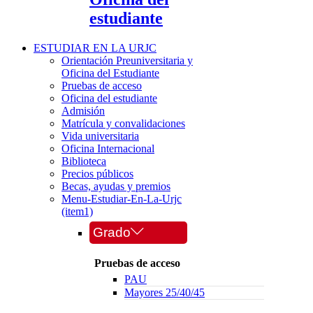
estudiante
ESTUDIAR EN LA URJC
Orientación Preuniversitaria y
Oficina del Estudiante
Pruebas de acceso
Oficina del estudiante
Admisión
Matrícula y convalidaciones
Vida universitaria
Oficina Internacional
Biblioteca
Precios públicos
Becas, ayudas y premios
Menu-Estudiar-En-La-Urjc
(item1)
Grado
Pruebas de acceso
PAU
Mayores 25/40/45