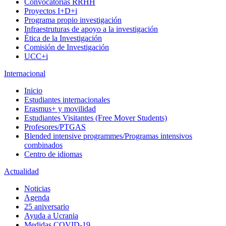
Convocatorias RRHH
Proyectos I+D+i
Programa propio investigación
Infraestruturas de apoyo a la investigación
Ética de la Investigación
Comisión de Investigación
UCC+i
Internacional
Inicio
Estudiantes internacionales
Erasmus+ y movilidad
Estudiantes Visitantes (Free Mover Students)
Profesores/PTGAS
Blended intensive programmes/Programas intensivos
combinados
Centro de idiomas
Actualidad
Noticias
Agenda
25 aniversario
Ayuda a Ucrania
Medidas COVID-19