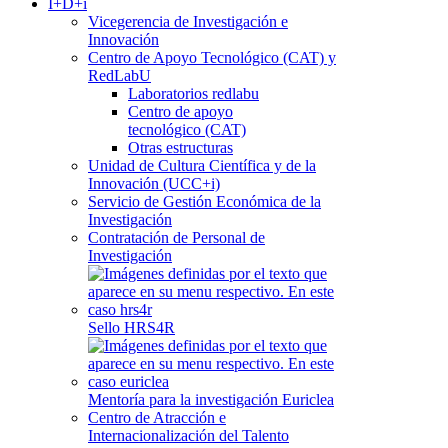
I+D+i
Vicegerencia de Investigación e
Innovación
Centro de Apoyo Tecnológico (CAT) y
RedLabU
Laboratorios redlabu
Centro de apoyo
tecnológico (CAT)
Otras estructuras
Unidad de Cultura Científica y de la
Innovación (UCC+i)
Servicio de Gestión Económica de la
Investigación
Contratación de Personal de
Investigación
Sello HRS4R
Mentoría para la investigación Euriclea
Centro de Atracción e
Internacionalización del Talento