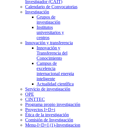
Investigador (CAIT)
Calendario de Convocatorias
Investigación
Grupos de
investigación
Institutos
universitarios y
centros
Innovación y transferencia
Innovación y
Transferencia del
Conocimiento
Campus de
excelencia
internacional energia
inteligente
Actualidad científica
Servicio de investigación
OPE
CINTTEC
Programa propio investigación
Proyectos I+D+i
Ética de la investigación
Comisión de Investigación
Menu-I+D+I (1)-Investigacion