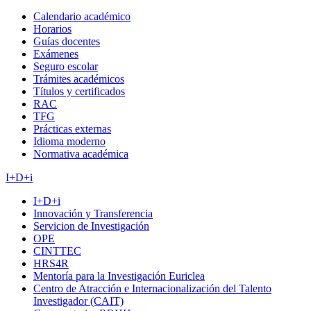
Calendario académico
Horarios
Guías docentes
Exámenes
Seguro escolar
Trámites académicos
Títulos y certificados
RAC
TFG
Prácticas externas
Idioma moderno
Normativa académica
I+D+i
I+D+i
Innovación y Transferencia
Servicion de Investigación
OPE
CINTTEC
HRS4R
Mentoría para la Investigación Euriclea
Centro de Atracción e Internacionalización del Talento
Investigador (CAIT)