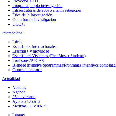
Proyectos I+D+i
Programa propio investigación
Infraestruturas de apoyo a la investigación
Ética de la Investigación
Comisión de Investigación
UCC+i
Internacional
Inicio
Estudiantes internacionales
Erasmus+ y movilidad
Estudiantes Visitantes (Free Mover Students)
Profesores/PTGAS
Blended intensive programmes/Programas intensivos combinad
Centro de idiomas
Actualidad
Noticias
Agenda
25 aniversario
Ayuda a Ucrania
Medidas COVID-19
Intranet