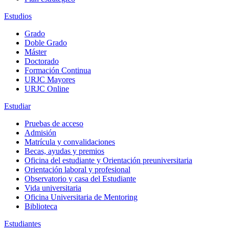
Estudios
Grado
Doble Grado
Máster
Doctorado
Formación Continua
URJC Mayores
URJC Online
Estudiar
Pruebas de acceso
Admisión
Matrícula y convalidaciones
Becas, ayudas y premios
Oficina del estudiante y Orientación preuniversitaria
Orientación laboral y profesional
Observatorio y casa del Estudiante
Vida universitaria
Oficina Universitaria de Mentoring
Biblioteca
Estudiantes