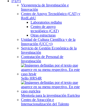
I+D+i
Vicegerencia de Investigación e
Innovación
Centro de Apoyo Tecnológico (CAT) y
RedLabU
Laboratorios redlabu
Centro de apoyo
tecnológico (CAT)
Otras estructuras
Unidad de Cultura Científica y de la
Innovación (UCC+i)
Servicio de Gestión Económica de la
Investigación
Contratación de Personal de
Investigación
Sello HRS4R
Mentoría para la investigación Euriclea
Centro de Atracción e
Internacionalización del Talento