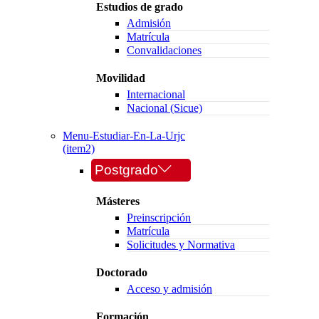
Estudios de grado
Admisión
Matrícula
Convalidaciones
Movilidad
Internacional
Nacional (Sicue)
Menu-Estudiar-En-La-Urjc
(item2)
Postgrado
Másteres
Preinscripción
Matrícula
Solicitudes y Normativa
Doctorado
Acceso y admisión
Formación