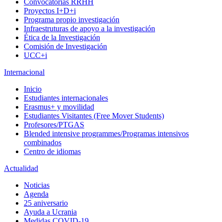
Convocatorias RRHH
Proyectos I+D+i
Programa propio investigación
Infraestruturas de apoyo a la investigación
Ética de la Investigación
Comisión de Investigación
UCC+i
Internacional
Inicio
Estudiantes internacionales
Erasmus+ y movilidad
Estudiantes Visitantes (Free Mover Students)
Profesores/PTGAS
Blended intensive programmes/Programas intensivos
combinados
Centro de idiomas
Actualidad
Noticias
Agenda
25 aniversario
Ayuda a Ucrania
Medidas COVID-19