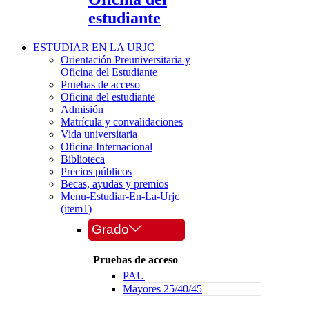
estudiante
ESTUDIAR EN LA URJC
Orientación Preuniversitaria y
Oficina del Estudiante
Pruebas de acceso
Oficina del estudiante
Admisión
Matrícula y convalidaciones
Vida universitaria
Oficina Internacional
Biblioteca
Precios públicos
Becas, ayudas y premios
Menu-Estudiar-En-La-Urjc
(item1)
Grado
Pruebas de acceso
PAU
Mayores 25/40/45