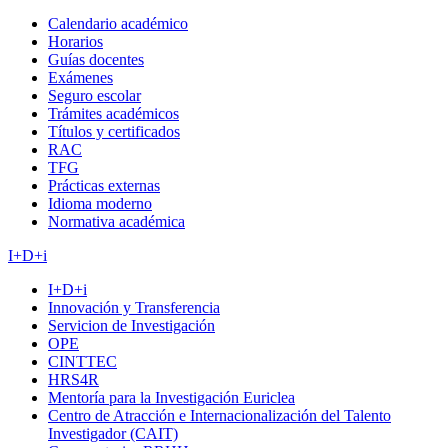
Calendario académico
Horarios
Guías docentes
Exámenes
Seguro escolar
Trámites académicos
Títulos y certificados
RAC
TFG
Prácticas externas
Idioma moderno
Normativa académica
I+D+i
I+D+i
Innovación y Transferencia
Servicion de Investigación
OPE
CINTTEC
HRS4R
Mentoría para la Investigación Euriclea
Centro de Atracción e Internacionalización del Talento
Investigador (CAIT)