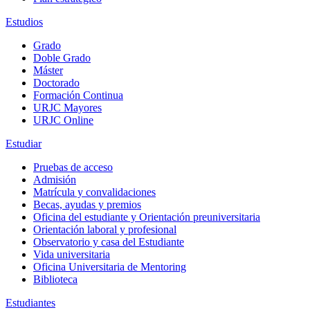
Estudios
Grado
Doble Grado
Máster
Doctorado
Formación Continua
URJC Mayores
URJC Online
Estudiar
Pruebas de acceso
Admisión
Matrícula y convalidaciones
Becas, ayudas y premios
Oficina del estudiante y Orientación preuniversitaria
Orientación laboral y profesional
Observatorio y casa del Estudiante
Vida universitaria
Oficina Universitaria de Mentoring
Biblioteca
Estudiantes