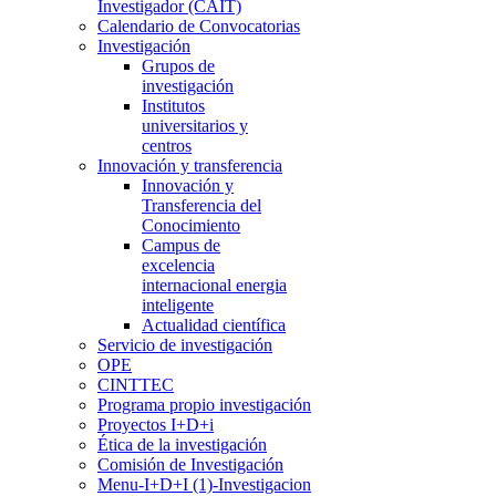
Investigador (CAIT)
Calendario de Convocatorias
Investigación
Grupos de
investigación
Institutos
universitarios y
centros
Innovación y transferencia
Innovación y
Transferencia del
Conocimiento
Campus de
excelencia
internacional energia
inteligente
Actualidad científica
Servicio de investigación
OPE
CINTTEC
Programa propio investigación
Proyectos I+D+i
Ética de la investigación
Comisión de Investigación
Menu-I+D+I (1)-Investigacion