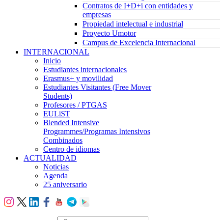
Contratos de I+D+i con entidades y
empresas
Propiedad intelectual e industrial
Proyecto Umotor
Campus de Excelencia Internacional
INTERNACIONAL
Inicio
Estudiantes internacionales
Erasmus+ y movilidad
Estudiantes Visitantes (Free Mover
Students)
Profesores / PTGAS
EULiST
Blended Intensive
Programmes/Programas Intensivos
Combinados
Centro de idiomas
ACTUALIDAD
Noticias
Agenda
25 aniversario