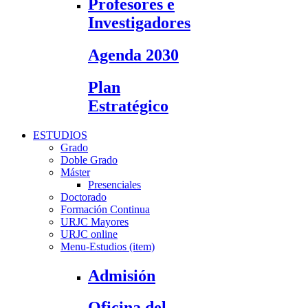
Profesores e
Investigadores
Agenda 2030
Plan
Estratégico
ESTUDIOS
Grado
Doble Grado
Máster
Presenciales
Doctorado
Formación Continua
URJC Mayores
URJC online
Menu-Estudios (item)
Admisión
Oficina del