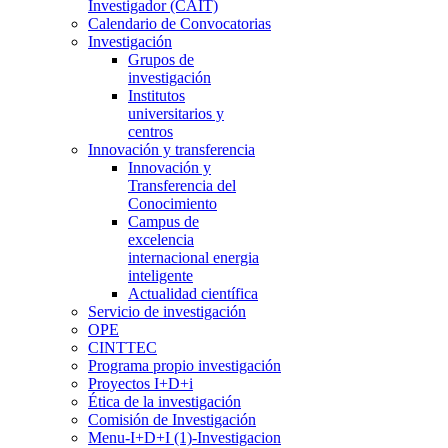
Investigador (CAIT)
Calendario de Convocatorias
Investigación
Grupos de
investigación
Institutos
universitarios y
centros
Innovación y transferencia
Innovación y
Transferencia del
Conocimiento
Campus de
excelencia
internacional energia
inteligente
Actualidad científica
Servicio de investigación
OPE
CINTTEC
Programa propio investigación
Proyectos I+D+i
Ética de la investigación
Comisión de Investigación
Menu-I+D+I (1)-Investigacion