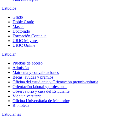
Estudios
Grado
Doble Grado
Máster
Doctorado
Formación Continua
URJC Mayores
URJC Online
Estudiar
Pruebas de acceso
Admisión
Matrícula y convalidaciones
Becas, ayudas y premios
Oficina del estudiante y Orientación preuniversitaria
Orientación laboral y profesional
Observatorio y casa del Estudiante
Vida universitaria
Oficina Universitaria de Mentoring
Biblioteca
Estudiantes