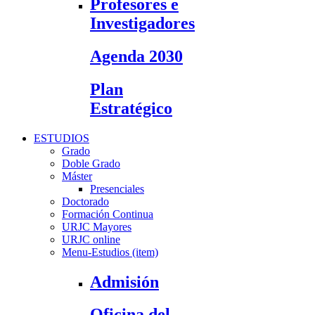
Profesores e
Investigadores
Agenda 2030
Plan
Estratégico
ESTUDIOS
Grado
Doble Grado
Máster
Presenciales
Doctorado
Formación Continua
URJC Mayores
URJC online
Menu-Estudios (item)
Admisión
Oficina del