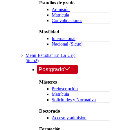
Estudios de grado
Admisión
Matrícula
Convalidaciones
Movilidad
Internacional
Nacional (Sicue)
Menu-Estudiar-En-La-Urjc
(item2)
Postgrado
Másteres
Preinscripción
Matrícula
Solicitudes y Normativa
Doctorado
Acceso y admisión
Formación