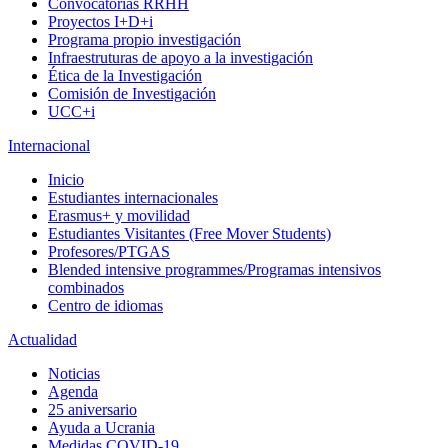
Convocatorias RRHH
Proyectos I+D+i
Programa propio investigación
Infraestruturas de apoyo a la investigación
Ética de la Investigación
Comisión de Investigación
UCC+i
Internacional
Inicio
Estudiantes internacionales
Erasmus+ y movilidad
Estudiantes Visitantes (Free Mover Students)
Profesores/PTGAS
Blended intensive programmes/Programas intensivos
combinados
Centro de idiomas
Actualidad
Noticias
Agenda
25 aniversario
Ayuda a Ucrania
Medidas COVID-19