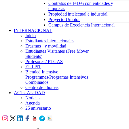
Contratos de I+D+i con entidades y
empresas
Propiedad intelectual e industrial
Proyecto Umotor
Campus de Excelencia Internacional
INTERNACIONAL
Inicio
Estudiantes internacionales
Erasmus+ y movilidad
Estudiantes Visitantes (Free Mover
Students)
Profesores / PTGAS
EULiST
Blended Intensive
Programmes/Programas Intensivos
Combinados
Centro de idiomas
ACTUALIDAD
Noticias
Agenda
25 aniversario