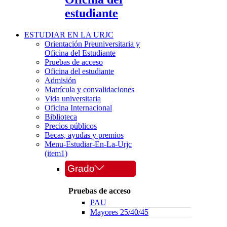
estudiante
ESTUDIAR EN LA URJC
Orientación Preuniversitaria y
Oficina del Estudiante
Pruebas de acceso
Oficina del estudiante
Admisión
Matrícula y convalidaciones
Vida universitaria
Oficina Internacional
Biblioteca
Precios públicos
Becas, ayudas y premios
Menu-Estudiar-En-La-Urjc
(item1)
Grado
Pruebas de acceso
PAU
Mayores 25/40/45