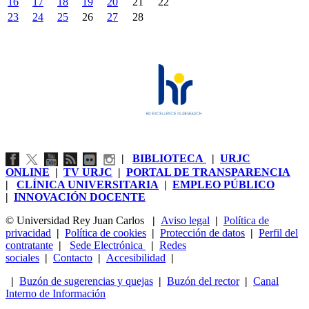
16
17
18
19
20
21
22
23
24
25
26
27
28
|
BIBLIOTECA
|
URJC
ONLINE
|
TV URJC
|
PORTAL DE TRANSPARENCIA
|
CLÍNICA UNIVERSITARIA
|
EMPLEO PÚBLICO
|
INNOVACIÓN DOCENTE
© Universidad Rey Juan Carlos
|
Aviso legal
|
Política de
privacidad
|
Política de cookies
|
Protección de datos
|
Perfil del
contratante
|
Sede Electrónica
|
Redes
sociales
|
Contacto
|
Accesibilidad
|
|
Buzón de sugerencias y quejas
|
Buzón del rector
|
Canal
Interno de Información