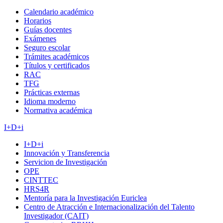
Calendario académico
Horarios
Guías docentes
Exámenes
Seguro escolar
Trámites académicos
Títulos y certificados
RAC
TFG
Prácticas externas
Idioma moderno
Normativa académica
I+D+i
I+D+i
Innovación y Transferencia
Servicion de Investigación
OPE
CINTTEC
HRS4R
Mentoría para la Investigación Euriclea
Centro de Atracción e Internacionalización del Talento
Investigador (CAIT)