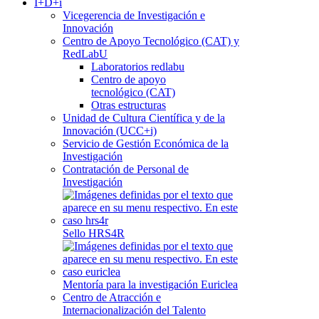
I+D+i
Vicegerencia de Investigación e
Innovación
Centro de Apoyo Tecnológico (CAT) y
RedLabU
Laboratorios redlabu
Centro de apoyo
tecnológico (CAT)
Otras estructuras
Unidad de Cultura Científica y de la
Innovación (UCC+i)
Servicio de Gestión Económica de la
Investigación
Contratación de Personal de
Investigación
Sello HRS4R
Mentoría para la investigación Euriclea
Centro de Atracción e
Internacionalización del Talento