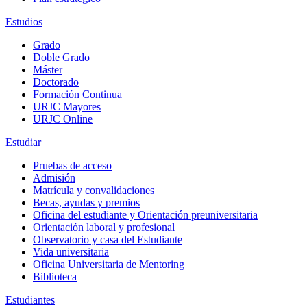
Estudios
Grado
Doble Grado
Máster
Doctorado
Formación Continua
URJC Mayores
URJC Online
Estudiar
Pruebas de acceso
Admisión
Matrícula y convalidaciones
Becas, ayudas y premios
Oficina del estudiante y Orientación preuniversitaria
Orientación laboral y profesional
Observatorio y casa del Estudiante
Vida universitaria
Oficina Universitaria de Mentoring
Biblioteca
Estudiantes