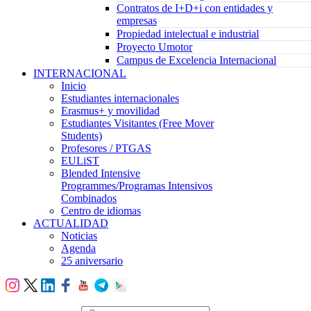
Contratos de I+D+i con entidades y
empresas
Propiedad intelectual e industrial
Proyecto Umotor
Campus de Excelencia Internacional
INTERNACIONAL
Inicio
Estudiantes internacionales
Erasmus+ y movilidad
Estudiantes Visitantes (Free Mover
Students)
Profesores / PTGAS
EULiST
Blended Intensive
Programmes/Programas Intensivos
Combinados
Centro de idiomas
ACTUALIDAD
Noticias
Agenda
25 aniversario