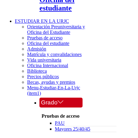
estudiante
ESTUDIAR EN LA URJC
Orientación Preuniversitaria y
Oficina del Estudiante
Pruebas de acceso
Oficina del estudiante
Admisión
Matrícula y convalidaciones
Vida universitaria
Oficina Internacional
Biblioteca
Precios públicos
Becas, ayudas y premios
Menu-Estudiar-En-La-Urjc
(item1)
Grado
Pruebas de acceso
PAU
Mayores 25/40/45