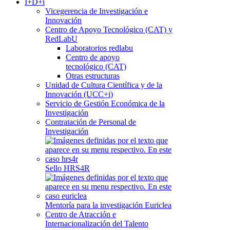
I+D+i
Vicegerencia de Investigación e
Innovación
Centro de Apoyo Tecnológico (CAT) y
RedLabU
Laboratorios redlabu
Centro de apoyo
tecnológico (CAT)
Otras estructuras
Unidad de Cultura Científica y de la
Innovación (UCC+i)
Servicio de Gestión Económica de la
Investigación
Contratación de Personal de
Investigación
Sello HRS4R
Mentoría para la investigación Euriclea
Centro de Atracción e
Internacionalización del Talento