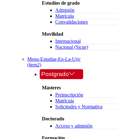
Estudios de grado
Admisión
Matrícula
Convalidaciones
Movilidad
Internacional
Nacional (Sicue)
Menu-Estudiar-En-La-Urjc
(item2)
Postgrado
Másteres
Preinscripción
Matrícula
Solicitudes y Normativa
Doctorado
Acceso y admisión
Formación