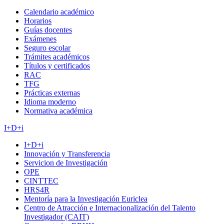
Calendario académico
Horarios
Guías docentes
Exámenes
Seguro escolar
Trámites académicos
Títulos y certificados
RAC
TFG
Prácticas externas
Idioma moderno
Normativa académica
I+D+i
I+D+i
Innovación y Transferencia
Servicion de Investigación
OPE
CINTTEC
HRS4R
Mentoría para la Investigación Euriclea
Centro de Atracción e Internacionalización del Talento
Investigador (CAIT)