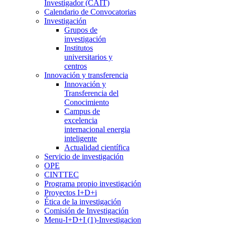
Investigador (CAIT)
Calendario de Convocatorias
Investigación
Grupos de
investigación
Institutos
universitarios y
centros
Innovación y transferencia
Innovación y
Transferencia del
Conocimiento
Campus de
excelencia
internacional energia
inteligente
Actualidad científica
Servicio de investigación
OPE
CINTTEC
Programa propio investigación
Proyectos I+D+i
Ética de la investigación
Comisión de Investigación
Menu-I+D+I (1)-Investigacion