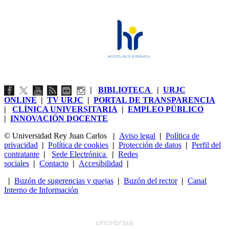
|
BIBLIOTECA
|
URJC
ONLINE
|
TV URJC
|
PORTAL DE TRANSPARENCIA
|
CLÍNICA UNIVERSITARIA
|
EMPLEO PÚBLICO
|
INNOVACIÓN DOCENTE
© Universidad Rey Juan Carlos
|
Aviso legal
|
Política de
privacidad
|
Política de cookies
|
Protección de datos
|
Perfil del
contratante
|
Sede Electrónica
|
Redes
sociales
|
Contacto
|
Accesibilidad
|
|
Buzón de sugerencias y quejas
|
Buzón del rector
|
Canal
Interno de Información