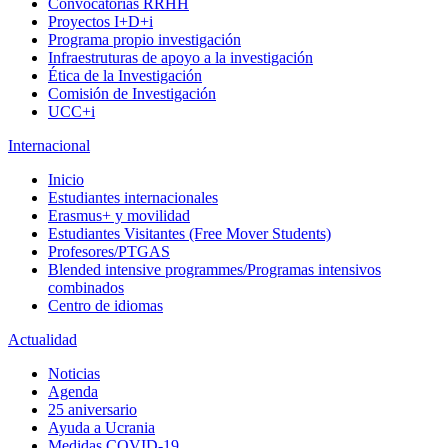
Convocatorias RRHH
Proyectos I+D+i
Programa propio investigación
Infraestruturas de apoyo a la investigación
Ética de la Investigación
Comisión de Investigación
UCC+i
Internacional
Inicio
Estudiantes internacionales
Erasmus+ y movilidad
Estudiantes Visitantes (Free Mover Students)
Profesores/PTGAS
Blended intensive programmes/Programas intensivos
combinados
Centro de idiomas
Actualidad
Noticias
Agenda
25 aniversario
Ayuda a Ucrania
Medidas COVID-19