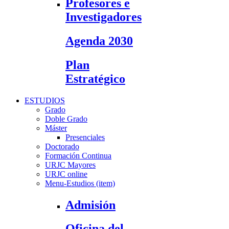
Profesores e
Investigadores
Agenda 2030
Plan
Estratégico
ESTUDIOS
Grado
Doble Grado
Máster
Presenciales
Doctorado
Formación Continua
URJC Mayores
URJC online
Menu-Estudios (item)
Admisión
Oficina del