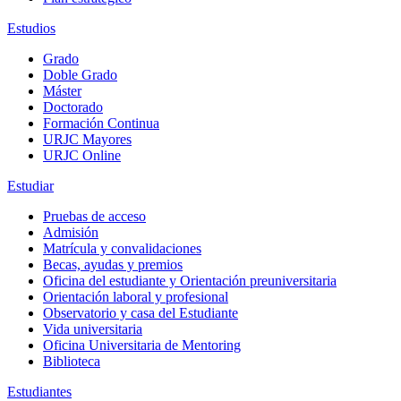
Estudios
Grado
Doble Grado
Máster
Doctorado
Formación Continua
URJC Mayores
URJC Online
Estudiar
Pruebas de acceso
Admisión
Matrícula y convalidaciones
Becas, ayudas y premios
Oficina del estudiante y Orientación preuniversitaria
Orientación laboral y profesional
Observatorio y casa del Estudiante
Vida universitaria
Oficina Universitaria de Mentoring
Biblioteca
Estudiantes