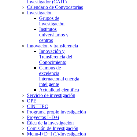
Investigador (CAIT)
Calendario de Convocatorias
Investigación
Grupos de
investigación
Institutos
universitarios y
centros
Innovación y transferencia
Innovación y
Transferencia del
Conocimiento
Campus de
excelencia
internacional energia
inteligente
Actualidad científica
Servicio de investigación
OPE
CINTTEC
Programa propio investigación
Proyectos I+D+i
Ética de la investigación
Comisión de Investigación
Menu-I+D+I (1)-Investigacion