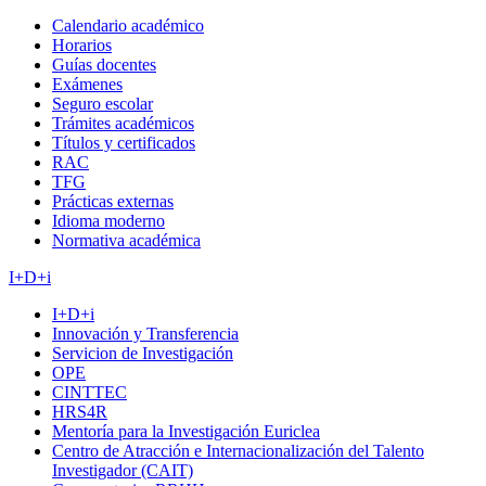
Calendario académico
Horarios
Guías docentes
Exámenes
Seguro escolar
Trámites académicos
Títulos y certificados
RAC
TFG
Prácticas externas
Idioma moderno
Normativa académica
I+D+i
I+D+i
Innovación y Transferencia
Servicion de Investigación
OPE
CINTTEC
HRS4R
Mentoría para la Investigación Euriclea
Centro de Atracción e Internacionalización del Talento
Investigador (CAIT)