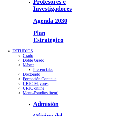
Profesores e
Investigadores
Agenda 2030
Plan
Estratégico
ESTUDIOS
Grado
Doble Grado
Máster
Presenciales
Doctorado
Formación Continua
URJC Mayores
URJC online
Menu-Estudios (item)
Admisión
Oficina del