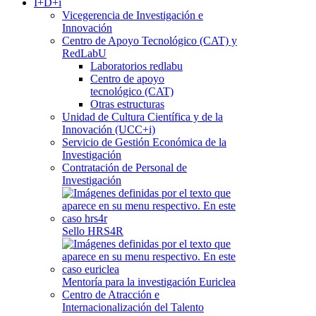
I+D+i
Vicegerencia de Investigación e
Innovación
Centro de Apoyo Tecnológico (CAT) y
RedLabU
Laboratorios redlabu
Centro de apoyo
tecnológico (CAT)
Otras estructuras
Unidad de Cultura Científica y de la
Innovación (UCC+i)
Servicio de Gestión Económica de la
Investigación
Contratación de Personal de
Investigación
Sello HRS4R
Mentoría para la investigación Euriclea
Centro de Atracción e
Internacionalización del Talento