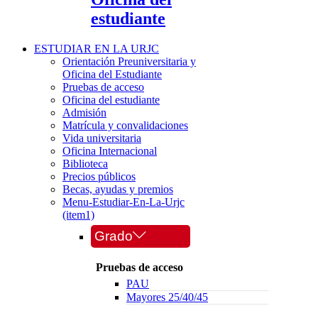
estudiante
ESTUDIAR EN LA URJC
Orientación Preuniversitaria y
Oficina del Estudiante
Pruebas de acceso
Oficina del estudiante
Admisión
Matrícula y convalidaciones
Vida universitaria
Oficina Internacional
Biblioteca
Precios públicos
Becas, ayudas y premios
Menu-Estudiar-En-La-Urjc
(item1)
Grado
Pruebas de acceso
PAU
Mayores 25/40/45