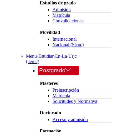
Estudios de grado
Admisión
Matrícula
Convalidaciones
Movilidad
Internacional
Nacional (Sicue)
Menu-Estudiar-En-La-Urjc
(item2)
Postgrado
Másteres
Preinscripción
Matrícula
Solicitudes y Normativa
Doctorado
Acceso y admisión
Formación