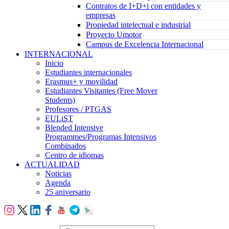
Contratos de I+D+i con entidades y
empresas
Propiedad intelectual e industrial
Proyecto Umotor
Campus de Excelencia Internacional
INTERNACIONAL
Inicio
Estudiantes internacionales
Erasmus+ y movilidad
Estudiantes Visitantes (Free Mover
Students)
Profesores / PTGAS
EULiST
Blended Intensive
Programmes/Programas Intensivos
Combinados
Centro de idiomas
ACTUALIDAD
Noticias
Agenda
25 aniversario