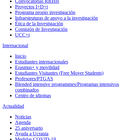
Convocatorias RRHH
Proyectos I+D+i
Programa propio investigación
Infraestruturas de apoyo a la investigación
Ética de la Investigación
Comisión de Investigación
UCC+i
Internacional
Inicio
Estudiantes internacionales
Erasmus+ y movilidad
Estudiantes Visitantes (Free Mover Students)
Profesores/PTGAS
Blended intensive programmes/Programas intensivos
combinados
Centro de idiomas
Actualidad
Noticias
Agenda
25 aniversario
Ayuda a Ucrania
Medidas COVID-19