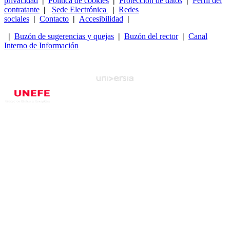
privacidad
|
Política de cookies
|
Protección de datos
|
Perfil del
contratante
|
Sede Electrónica
|
Redes
sociales
|
Contacto
|
Accesibilidad
|
|
Buzón de sugerencias y quejas
|
Buzón del rector
|
Canal
Interno de Información