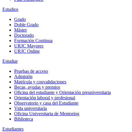
Estudios
Grado
Doble Grado
Máster
Doctorado
Formación Continua
URJC Mayores
URJC Online
Estudiar
Pruebas de acceso
Admisión
Matrícula y convalidaciones
Becas, ayudas y premios
Oficina del estudiante y Orientación preuniversitaria
Orientación laboral y profesional
Observatorio y casa del Estudiante
Vida universitaria
Oficina Universitaria de Mentoring
Biblioteca
Estudiantes