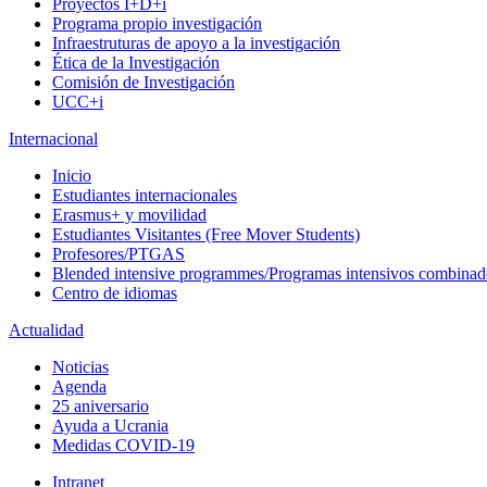
Proyectos I+D+i
Programa propio investigación
Infraestruturas de apoyo a la investigación
Ética de la Investigación
Comisión de Investigación
UCC+i
Internacional
Inicio
Estudiantes internacionales
Erasmus+ y movilidad
Estudiantes Visitantes (Free Mover Students)
Profesores/PTGAS
Blended intensive programmes/Programas intensivos combinad
Centro de idiomas
Actualidad
Noticias
Agenda
25 aniversario
Ayuda a Ucrania
Medidas COVID-19
Intranet