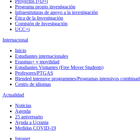
Proyectos I+D+i
Programa propio investigación
Infraestruturas de apoyo a la investigación
Ética de la Investigación
Comisión de Investigación
UCC+i
Internacional
Inicio
Estudiantes internacionales
Erasmus+ y movilidad
Estudiantes Visitantes (Free Mover Students)
Profesores/PTGAS
Blended intensive programmes/Programas intensivos combinad
Centro de idiomas
Actualidad
Noticias
Agenda
25 aniversario
Ayuda a Ucrania
Medidas COVID-19
Intranet