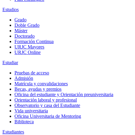
Estudios
Grado
Doble Grado
Máster
Doctorado
Formación Continua
URJC Mayores
URJC Online
Estudiar
Pruebas de acceso
Admisión
Matrícula y convalidaciones
Becas, ayudas y premios
Oficina del estudiante y Orientación preuniversitaria
Orientación laboral y profesional
Observatorio y casa del Estudiante
Vida universitaria
Oficina Universitaria de Mentoring
Biblioteca
Estudiantes