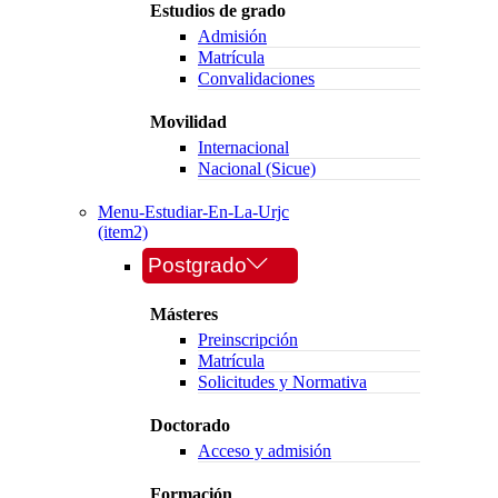
Estudios de grado
Admisión
Matrícula
Convalidaciones
Movilidad
Internacional
Nacional (Sicue)
Menu-Estudiar-En-La-Urjc
(item2)
Postgrado
Másteres
Preinscripción
Matrícula
Solicitudes y Normativa
Doctorado
Acceso y admisión
Formación