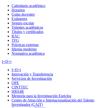
Calendario académico
Horarios
Guías docentes
Exámenes
Seguro escolar
Trámites académicos
Títulos y certificados
RAC
TFG
Prácticas externas
Idioma moderno
Normativa académica
I+D+i
I+D+i
Innovación y Transferencia
Servicion de Investigación
OPE
CINTTEC
HRS4R
Mentoría para la Investigación Euriclea
Centro de Atracción e Internacionalización del Talento
Investigador (CAIT)