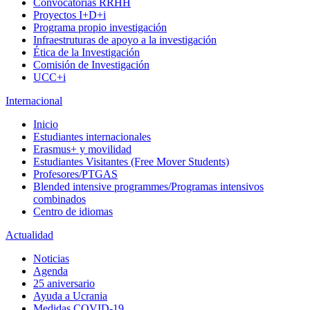
Convocatorias RRHH
Proyectos I+D+i
Programa propio investigación
Infraestruturas de apoyo a la investigación
Ética de la Investigación
Comisión de Investigación
UCC+i
Internacional
Inicio
Estudiantes internacionales
Erasmus+ y movilidad
Estudiantes Visitantes (Free Mover Students)
Profesores/PTGAS
Blended intensive programmes/Programas intensivos
combinados
Centro de idiomas
Actualidad
Noticias
Agenda
25 aniversario
Ayuda a Ucrania
Medidas COVID-19