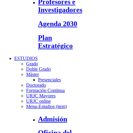
Profesores e
Investigadores
Agenda 2030
Plan
Estratégico
ESTUDIOS
Grado
Doble Grado
Máster
Presenciales
Doctorado
Formación Continua
URJC Mayores
URJC online
Menu-Estudios (item)
Admisión
Oficina del