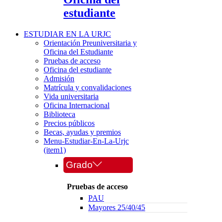
estudiante
ESTUDIAR EN LA URJC
Orientación Preuniversitaria y
Oficina del Estudiante
Pruebas de acceso
Oficina del estudiante
Admisión
Matrícula y convalidaciones
Vida universitaria
Oficina Internacional
Biblioteca
Precios públicos
Becas, ayudas y premios
Menu-Estudiar-En-La-Urjc
(item1)
Grado
Pruebas de acceso
PAU
Mayores 25/40/45