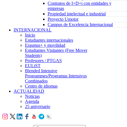
Contratos de I+D+i con entidades y
empresas
Propiedad intelectual e industrial
Proyecto Umotor
Campus de Excelencia Internacional
INTERNACIONAL
Inicio
Estudiantes internacionales
Erasmus+ y movilidad
Estudiantes Visitantes (Free Mover
Students)
Profesores / PTGAS
EULiST
Blended Intensive
Programmes/Programas Intensivos
Combinados
Centro de idiomas
ACTUALIDAD
Noticias
Agenda
25 aniversario