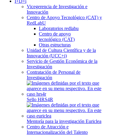
I+D+i
Vicegerencia de Investigación e
Innovación
Centro de Apoyo Tecnológico (CAT) y
RedLabU
Laboratorios redlabu
Centro de apoyo
tecnológico (CAT)
Otras estructuras
Unidad de Cultura Científica y de la
Innovación (UCC+i)
Servicio de Gestión Económica de la
Investigación
Contratación de Personal de
Investigación
Sello HRS4R
Mentoría para la investigación Euriclea
Centro de Atracción e
Internacionalización del Talento