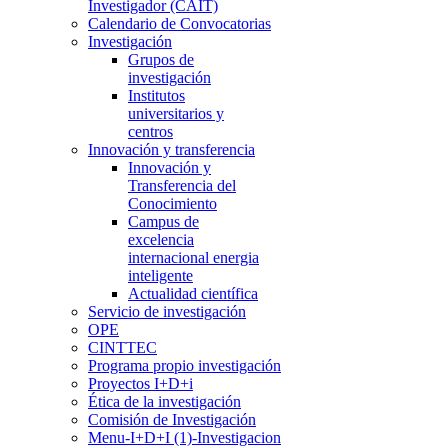
Investigador (CAIT)
Calendario de Convocatorias
Investigación
Grupos de
investigación
Institutos
universitarios y
centros
Innovación y transferencia
Innovación y
Transferencia del
Conocimiento
Campus de
excelencia
internacional energia
inteligente
Actualidad científica
Servicio de investigación
OPE
CINTTEC
Programa propio investigación
Proyectos I+D+i
Ética de la investigación
Comisión de Investigación
Menu-I+D+I (1)-Investigacion