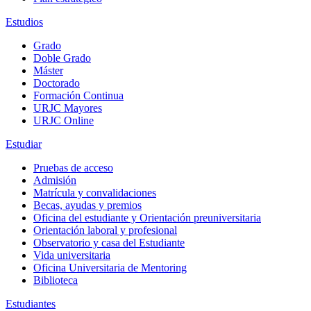
Estudios
Grado
Doble Grado
Máster
Doctorado
Formación Continua
URJC Mayores
URJC Online
Estudiar
Pruebas de acceso
Admisión
Matrícula y convalidaciones
Becas, ayudas y premios
Oficina del estudiante y Orientación preuniversitaria
Orientación laboral y profesional
Observatorio y casa del Estudiante
Vida universitaria
Oficina Universitaria de Mentoring
Biblioteca
Estudiantes