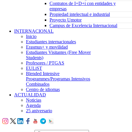
Contratos de I+D+i con entidades y
empresas
Propiedad intelectual e industrial
Proyecto Umotor
Campus de Excelencia Internacional
INTERNACIONAL
Inicio
Estudiantes internacionales
Erasmus+ y movilidad
Estudiantes Visitantes (Free Mover
Students)
Profesores / PTGAS
EULiST
Blended Intensive
Programmes/Programas Intensivos
Combinados
Centro de idiomas
ACTUALIDAD
Noticias
Agenda
25 aniversario