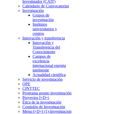
Investigador (CAIT)
Calendario de Convocatorias
Investigación
Grupos de
investigación
Institutos
universitarios y
centros
Innovación y transferencia
Innovación y
Transferencia del
Conocimiento
Campus de
excelencia
internacional energia
inteligente
Actualidad científica
Servicio de investigación
OPE
CINTTEC
Programa propio investigación
Proyectos I+D+i
Ética de la investigación
Comisión de Investigación
Menu-I+D+I (1)-Investigacion