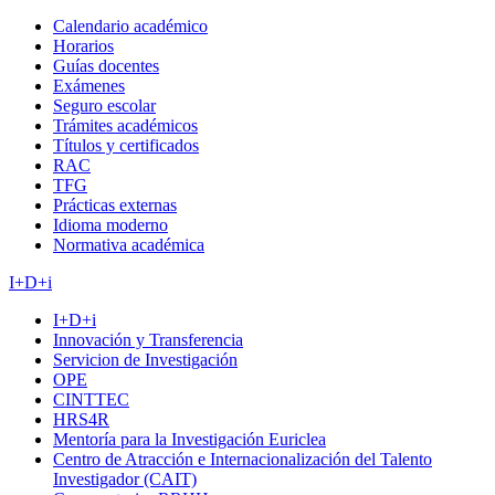
Calendario académico
Horarios
Guías docentes
Exámenes
Seguro escolar
Trámites académicos
Títulos y certificados
RAC
TFG
Prácticas externas
Idioma moderno
Normativa académica
I+D+i
I+D+i
Innovación y Transferencia
Servicion de Investigación
OPE
CINTTEC
HRS4R
Mentoría para la Investigación Euriclea
Centro de Atracción e Internacionalización del Talento
Investigador (CAIT)