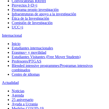
Convocatorias RRHH
Proyectos I+D+i
Programa propio investigación
Infraestruturas de apoyo a la investigación
Ética de la Investigación
Comisión de Investigación
UCC+i
Internacional
Inicio
Estudiantes internacionales
Erasmus+ y movilidad
Estudiantes Visitantes (Free Mover Students)
Profesores/PTGAS
Blended intensive programmes/Programas intensivos
combinados
Centro de idiomas
Actualidad
Noticias
Agenda
25 aniversario
Ayuda a Ucrania
Medidas COVID-19