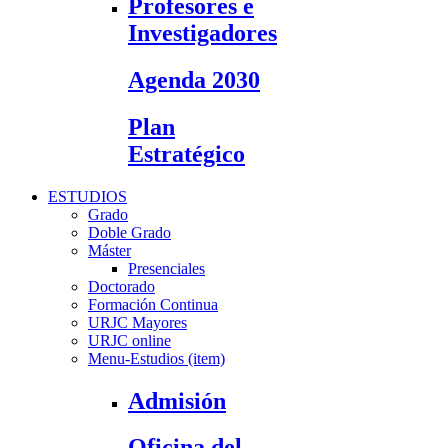
Profesores e
Investigadores
Agenda 2030
Plan
Estratégico
ESTUDIOS
Grado
Doble Grado
Máster
Presenciales
Doctorado
Formación Continua
URJC Mayores
URJC online
Menu-Estudios (item)
Admisión
Oficina del