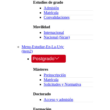
Estudios de grado
Admisión
Matrícula
Convalidaciones
Movilidad
Internacional
Nacional (Sicue)
Menu-Estudiar-En-La-Urjc
(item2)
Postgrado
Másteres
Preinscripción
Matrícula
Solicitudes y Normativa
Doctorado
Acceso y admisión
Formación