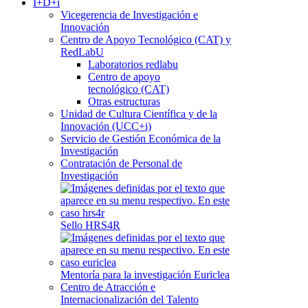
I+D+i
Vicegerencia de Investigación e
Innovación
Centro de Apoyo Tecnológico (CAT) y
RedLabU
Laboratorios redlabu
Centro de apoyo
tecnológico (CAT)
Otras estructuras
Unidad de Cultura Científica y de la
Innovación (UCC+i)
Servicio de Gestión Económica de la
Investigación
Contratación de Personal de
Investigación
Sello HRS4R
Mentoría para la investigación Euriclea
Centro de Atracción e
Internacionalización del Talento