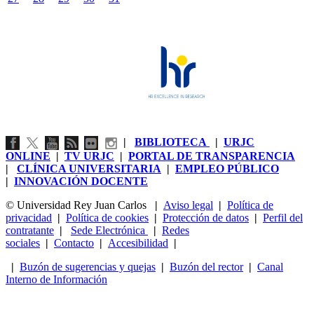
|
BIBLIOTECA
|
URJC
ONLINE
|
TV URJC
|
PORTAL DE TRANSPARENCIA
|
CLÍNICA UNIVERSITARIA
|
EMPLEO PÚBLICO
|
INNOVACIÓN DOCENTE
© Universidad Rey Juan Carlos
|
Aviso legal
|
Política de
privacidad
|
Política de cookies
|
Protección de datos
|
Perfil del
contratante
|
Sede Electrónica
|
Redes
sociales
|
Contacto
|
Accesibilidad
|
|
Buzón de sugerencias y quejas
|
Buzón del rector
|
Canal
Interno de Información