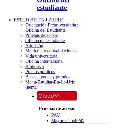
estudiante
ESTUDIAR EN LA URJC
Orientación Preuniversitaria y
Oficina del Estudiante
Pruebas de acceso
Oficina del estudiante
Admisión
Matrícula y convalidaciones
Vida universitaria
Oficina Internacional
Biblioteca
Precios públicos
Becas, ayudas y premios
Menu-Estudiar-En-La-Urjc
(item1)
Grado
Pruebas de acceso
PAU
Mayores 25/40/45