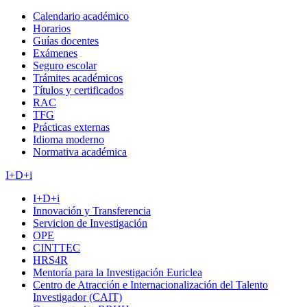
Calendario académico
Horarios
Guías docentes
Exámenes
Seguro escolar
Trámites académicos
Títulos y certificados
RAC
TFG
Prácticas externas
Idioma moderno
Normativa académica
I+D+i
I+D+i
Innovación y Transferencia
Servicion de Investigación
OPE
CINTTEC
HRS4R
Mentoría para la Investigación Euriclea
Centro de Atracción e Internacionalización del Talento
Investigador (CAIT)