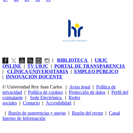
|
BIBLIOTECA
|
URJC
ONLINE
|
TV URJC
|
PORTAL DE TRANSPARENCIA
|
CLÍNICA UNIVERSITARIA
|
EMPLEO PÚBLICO
|
INNOVACIÓN DOCENTE
© Universidad Rey Juan Carlos
|
Aviso legal
|
Política de
privacidad
|
Política de cookies
|
Protección de datos
|
Perfil del
contratante
|
Sede Electrónica
|
Redes
sociales
|
Contacto
|
Accesibilidad
|
|
Buzón de sugerencias y quejas
|
Buzón del rector
|
Canal
Interno de Información