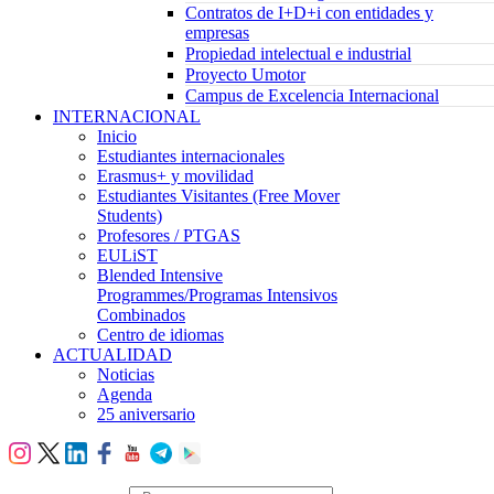
Contratos de I+D+i con entidades y
empresas
Propiedad intelectual e industrial
Proyecto Umotor
Campus de Excelencia Internacional
INTERNACIONAL
Inicio
Estudiantes internacionales
Erasmus+ y movilidad
Estudiantes Visitantes (Free Mover
Students)
Profesores / PTGAS
EULiST
Blended Intensive
Programmes/Programas Intensivos
Combinados
Centro de idiomas
ACTUALIDAD
Noticias
Agenda
25 aniversario