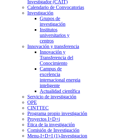
Investigador (CAIT)
Calendario de Convocatorias
Investigación
Grupos de
investigación
Institutos
universitarios y
centros
Innovación y transferencia
Innovación y
Transferencia del
Conocimiento
Campus de
excelencia
internacional energia
inteligente
Actualidad científica
Servicio de investigación
OPE
CINTTEC
Programa propio investigación
Proyectos I+D+i
Ética de la investigación
Comisión de Investigación
Menu-I+D+I (1)-Investigacion