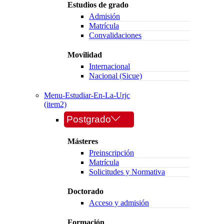
Estudios de grado
Admisión
Matrícula
Convalidaciones
Movilidad
Internacional
Nacional (Sicue)
Menu-Estudiar-En-La-Urjc
(item2)
Postgrado
Másteres
Preinscripción
Matrícula
Solicitudes y Normativa
Doctorado
Acceso y admisión
Formación