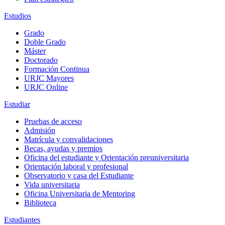
Estudios
Grado
Doble Grado
Máster
Doctorado
Formación Continua
URJC Mayores
URJC Online
Estudiar
Pruebas de acceso
Admisión
Matrícula y convalidaciones
Becas, ayudas y premios
Oficina del estudiante y Orientación preuniversitaria
Orientación laboral y profesional
Observatorio y casa del Estudiante
Vida universitaria
Oficina Universitaria de Mentoring
Biblioteca
Estudiantes