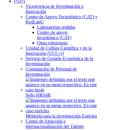
I+D+i
Vicegerencia de Investigación e
Innovación
Centro de Apoyo Tecnológico (CAT) y
RedLabU
Laboratorios redlabu
Centro de apoyo
tecnológico (CAT)
Otras estructuras
Unidad de Cultura Científica y de la
Innovación (UCC+i)
Servicio de Gestión Económica de la
Investigación
Contratación de Personal de
Investigación
Sello HRS4R
Mentoría para la investigación Euriclea
Centro de Atracción e
Internacionalización del Talento