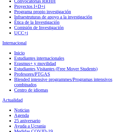
Convocatorias RRHH
Proyectos I+D+i
Programa propio investigación
Infraestruturas de apoyo a la investigación
Ética de la Investigación
Comisión de Investigación
UCC+i
Internacional
Inicio
Estudiantes internacionales
Erasmus+ y movilidad
Estudiantes Visitantes (Free Mover Students)
Profesores/PTGAS
Blended intensive programmes/Programas intensivos
combinados
Centro de idiomas
Actualidad
Noticias
Agenda
25 aniversario
Ayuda a Ucrania
Medidas COVID-19