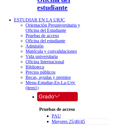
estudiante
ESTUDIAR EN LA URJC
Orientación Preuniversitaria y
Oficina del Estudiante
Pruebas de acceso
Oficina del estudiante
Admisión
Matrícula y convalidaciones
Vida universitaria
Oficina Internacional
Biblioteca
Precios públicos
Becas, ayudas y premios
Menu-Estudiar-En-La-Urjc
(item1)
Grado
Pruebas de acceso
PAU
Mayores 25/40/45