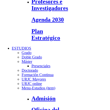
Profesores e
Investigadores
Agenda 2030
Plan
Estratégico
ESTUDIOS
Grado
Doble Grado
Máster
Presenciales
Doctorado
Formación Continua
URJC Mayores
URJC online
Menu-Estudios (item)
Admisión
Oficina del