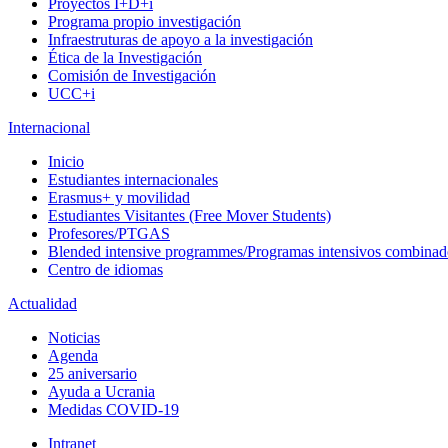
Proyectos I+D+i
Programa propio investigación
Infraestruturas de apoyo a la investigación
Ética de la Investigación
Comisión de Investigación
UCC+i
Internacional
Inicio
Estudiantes internacionales
Erasmus+ y movilidad
Estudiantes Visitantes (Free Mover Students)
Profesores/PTGAS
Blended intensive programmes/Programas intensivos combinad
Centro de idiomas
Actualidad
Noticias
Agenda
25 aniversario
Ayuda a Ucrania
Medidas COVID-19
Intranet