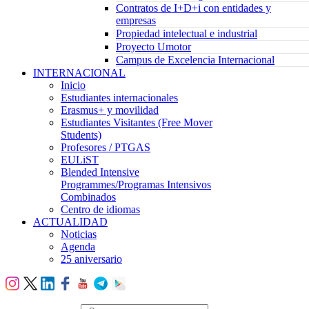
Contratos de I+D+i con entidades y
empresas
Propiedad intelectual e industrial
Proyecto Umotor
Campus de Excelencia Internacional
INTERNACIONAL
Inicio
Estudiantes internacionales
Erasmus+ y movilidad
Estudiantes Visitantes (Free Mover
Students)
Profesores / PTGAS
EULiST
Blended Intensive
Programmes/Programas Intensivos
Combinados
Centro de idiomas
ACTUALIDAD
Noticias
Agenda
25 aniversario