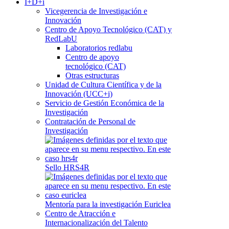
I+D+i
Vicegerencia de Investigación e
Innovación
Centro de Apoyo Tecnológico (CAT) y
RedLabU
Laboratorios redlabu
Centro de apoyo
tecnológico (CAT)
Otras estructuras
Unidad de Cultura Científica y de la
Innovación (UCC+i)
Servicio de Gestión Económica de la
Investigación
Contratación de Personal de
Investigación
Sello HRS4R
Mentoría para la investigación Euriclea
Centro de Atracción e
Internacionalización del Talento