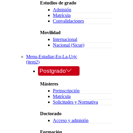
Estudios de grado
Admisión
Matrícula
Convalidaciones
Movilidad
Internacional
Nacional (Sicue)
Menu-Estudiar-En-La-Urjc
(item2)
Postgrado
Másteres
Preinscripción
Matrícula
Solicitudes y Normativa
Doctorado
Acceso y admisión
Formación