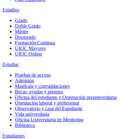
Estudios
Grado
Doble Grado
Máster
Doctorado
Formación Continua
URJC Mayores
URJC Online
Estudiar
Pruebas de acceso
Admisión
Matrícula y convalidaciones
Becas, ayudas y premios
Oficina del estudiante y Orientación preuniversitaria
Orientación laboral y profesional
Observatorio y casa del Estudiante
Vida universitaria
Oficina Universitaria de Mentoring
Biblioteca
Estudiantes