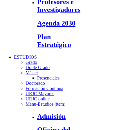
Profesores e
Investigadores
Agenda 2030
Plan
Estratégico
ESTUDIOS
Grado
Doble Grado
Máster
Presenciales
Doctorado
Formación Continua
URJC Mayores
URJC online
Menu-Estudios (item)
Admisión
Oficina del