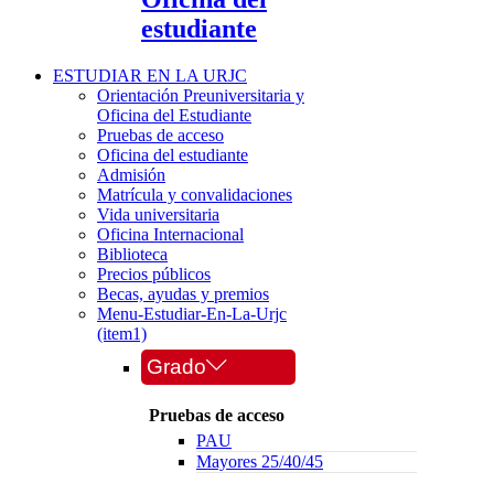
estudiante
ESTUDIAR EN LA URJC
Orientación Preuniversitaria y
Oficina del Estudiante
Pruebas de acceso
Oficina del estudiante
Admisión
Matrícula y convalidaciones
Vida universitaria
Oficina Internacional
Biblioteca
Precios públicos
Becas, ayudas y premios
Menu-Estudiar-En-La-Urjc
(item1)
Grado
Pruebas de acceso
PAU
Mayores 25/40/45