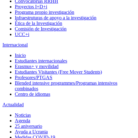
Convocatorias RRHH
Proyectos I+D+i
Programa propio investigación
Infraestruturas de apoyo a la investigación
Ética de la Investigación
Comisión de Investigación
UCC+i
Internacional
Inicio
Estudiantes internacionales
Erasmus+ y movilidad
Estudiantes Visitantes (Free Mover Students)
Profesores/PTGAS
Blended intensive programmes/Programas intensivos
combinados
Centro de idiomas
Actualidad
Noticias
Agenda
25 aniversario
Ayuda a Ucrania
Medidas COVID-19