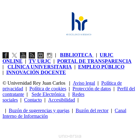
|
BIBLIOTECA
|
URJC
ONLINE
|
TV URJC
|
PORTAL DE TRANSPARENCIA
|
CLÍNICA UNIVERSITARIA
|
EMPLEO PÚBLICO
|
INNOVACIÓN DOCENTE
© Universidad Rey Juan Carlos
|
Aviso legal
|
Política de
privacidad
|
Política de cookies
|
Protección de datos
|
Perfil del
contratante
|
Sede Electrónica
|
Redes
sociales
|
Contacto
|
Accesibilidad
|
|
Buzón de sugerencias y quejas
|
Buzón del rector
|
Canal
Interno de Información