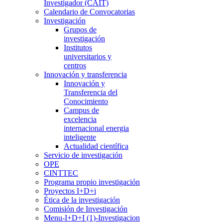
Investigador (CAIT)
Calendario de Convocatorias
Investigación
Grupos de
investigación
Institutos
universitarios y
centros
Innovación y transferencia
Innovación y
Transferencia del
Conocimiento
Campus de
excelencia
internacional energia
inteligente
Actualidad científica
Servicio de investigación
OPE
CINTTEC
Programa propio investigación
Proyectos I+D+i
Ética de la investigación
Comisión de Investigación
Menu-I+D+I (1)-Investigacion