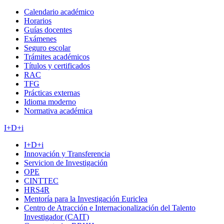
Calendario académico
Horarios
Guías docentes
Exámenes
Seguro escolar
Trámites académicos
Títulos y certificados
RAC
TFG
Prácticas externas
Idioma moderno
Normativa académica
I+D+i
I+D+i
Innovación y Transferencia
Servicion de Investigación
OPE
CINTTEC
HRS4R
Mentoría para la Investigación Euriclea
Centro de Atracción e Internacionalización del Talento
Investigador (CAIT)