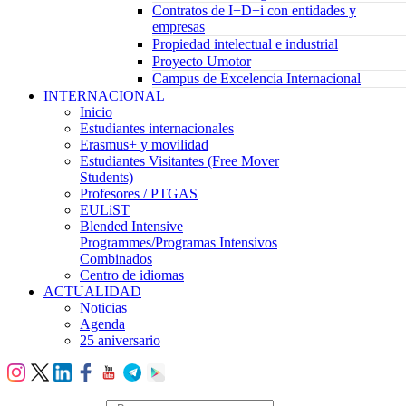
Contratos de I+D+i con entidades y
empresas
Propiedad intelectual e industrial
Proyecto Umotor
Campus de Excelencia Internacional
INTERNACIONAL
Inicio
Estudiantes internacionales
Erasmus+ y movilidad
Estudiantes Visitantes (Free Mover
Students)
Profesores / PTGAS
EULiST
Blended Intensive
Programmes/Programas Intensivos
Combinados
Centro de idiomas
ACTUALIDAD
Noticias
Agenda
25 aniversario