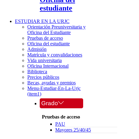
estudiante
ESTUDIAR EN LA URJC
Orientación Preuniversitaria y
Oficina del Estudiante
Pruebas de acceso
Oficina del estudiante
Admisión
Matrícula y convalidaciones
Vida universitaria
Oficina Internacional
Biblioteca
Precios públicos
Becas, ayudas y premios
Menu-Estudiar-En-La-Urjc
(item1)
Grado
Pruebas de acceso
PAU
Mayores 25/40/45