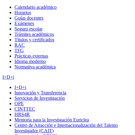
Calendario académico
Horarios
Guías docentes
Exámenes
Seguro escolar
Trámites académicos
Títulos y certificados
RAC
TFG
Prácticas externas
Idioma moderno
Normativa académica
I+D+i
I+D+i
Innovación y Transferencia
Servicion de Investigación
OPE
CINTTEC
HRS4R
Mentoría para la Investigación Euriclea
Centro de Atracción e Internacionalización del Talento
Investigador (CAIT)