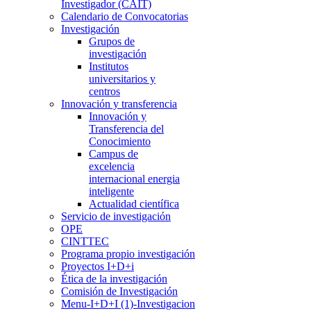
Investigador (CAIT)
Calendario de Convocatorias
Investigación
Grupos de
investigación
Institutos
universitarios y
centros
Innovación y transferencia
Innovación y
Transferencia del
Conocimiento
Campus de
excelencia
internacional energia
inteligente
Actualidad científica
Servicio de investigación
OPE
CINTTEC
Programa propio investigación
Proyectos I+D+i
Ética de la investigación
Comisión de Investigación
Menu-I+D+I (1)-Investigacion