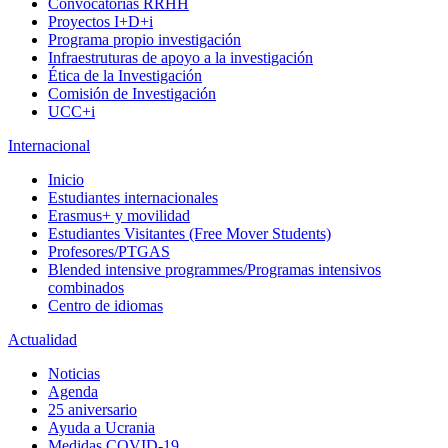
Convocatorias RRHH
Proyectos I+D+i
Programa propio investigación
Infraestruturas de apoyo a la investigación
Ética de la Investigación
Comisión de Investigación
UCC+i
Internacional
Inicio
Estudiantes internacionales
Erasmus+ y movilidad
Estudiantes Visitantes (Free Mover Students)
Profesores/PTGAS
Blended intensive programmes/Programas intensivos
combinados
Centro de idiomas
Actualidad
Noticias
Agenda
25 aniversario
Ayuda a Ucrania
Medidas COVID-19