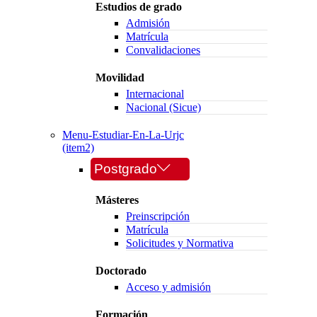
Estudios de grado
Admisión
Matrícula
Convalidaciones
Movilidad
Internacional
Nacional (Sicue)
Menu-Estudiar-En-La-Urjc
(item2)
Postgrado
Másteres
Preinscripción
Matrícula
Solicitudes y Normativa
Doctorado
Acceso y admisión
Formación