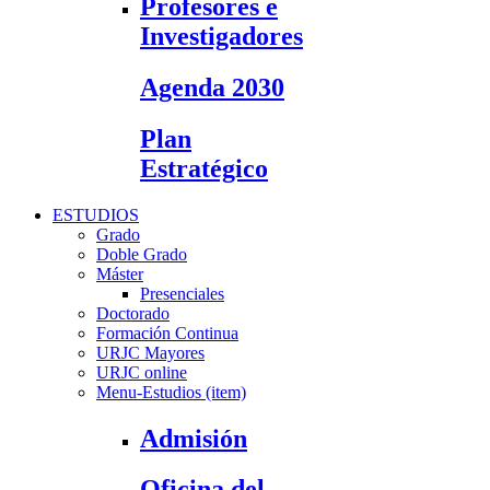
Profesores e
Investigadores
Agenda 2030
Plan
Estratégico
ESTUDIOS
Grado
Doble Grado
Máster
Presenciales
Doctorado
Formación Continua
URJC Mayores
URJC online
Menu-Estudios (item)
Admisión
Oficina del