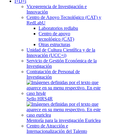
I+D+i
Vicegerencia de Investigación e
Innovación
Centro de Apoyo Tecnológico (CAT) y
RedLabU
Laboratorios redlabu
Centro de apoyo
tecnológico (CAT)
Otras estructuras
Unidad de Cultura Científica y de la
Innovación (UCC+i)
Servicio de Gestión Económica de la
Investigación
Contratación de Personal de
Investigación
Sello HRS4R
Mentoría para la investigación Euriclea
Centro de Atracción e
Internacionalización del Talento