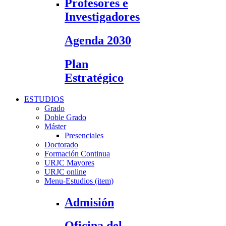
Profesores e
Investigadores
Agenda 2030
Plan
Estratégico
ESTUDIOS
Grado
Doble Grado
Máster
Presenciales
Doctorado
Formación Continua
URJC Mayores
URJC online
Menu-Estudios (item)
Admisión
Oficina del