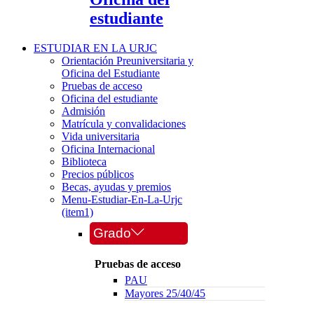
estudiante
ESTUDIAR EN LA URJC
Orientación Preuniversitaria y
Oficina del Estudiante
Pruebas de acceso
Oficina del estudiante
Admisión
Matrícula y convalidaciones
Vida universitaria
Oficina Internacional
Biblioteca
Precios públicos
Becas, ayudas y premios
Menu-Estudiar-En-La-Urjc
(item1)
Grado
Pruebas de acceso
PAU
Mayores 25/40/45