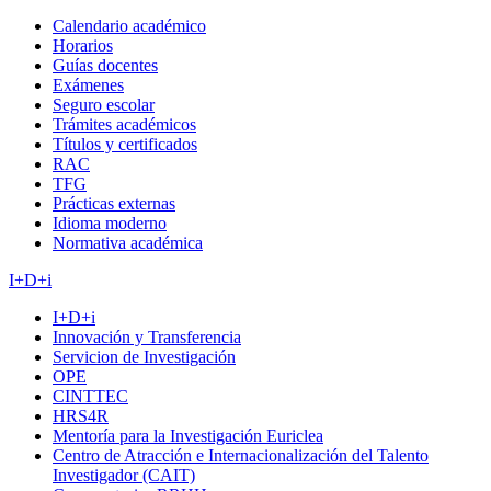
Calendario académico
Horarios
Guías docentes
Exámenes
Seguro escolar
Trámites académicos
Títulos y certificados
RAC
TFG
Prácticas externas
Idioma moderno
Normativa académica
I+D+i
I+D+i
Innovación y Transferencia
Servicion de Investigación
OPE
CINTTEC
HRS4R
Mentoría para la Investigación Euriclea
Centro de Atracción e Internacionalización del Talento
Investigador (CAIT)