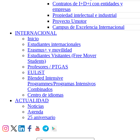
Contratos de I+D+i con entidades y
empresas
Propiedad intelectual e industrial
Proyecto Umotor
Campus de Excelencia Internacional
INTERNACIONAL
Inicio
Estudiantes internacionales
Erasmus+ y movilidad
Estudiantes Visitantes (Free Mover
Students)
Profesores / PTGAS
EULiST
Blended Intensive
Programmes/Programas Intensivos
Combinados
Centro de idiomas
ACTUALIDAD
Noticias
Agenda
25 aniversario