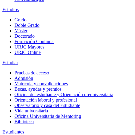
Estudios
Grado
Doble Grado
Máster
Doctorado
Formación Continua
URJC Mayores
URJC Online
Estudiar
Pruebas de acceso
Admisión
Matrícula y convalidaciones
Becas, ayudas y premios
Oficina del estudiante y Orientación preuniversitaria
Orientación laboral y profesional
Observatorio y casa del Estudiante
Vida universitaria
Oficina Universitaria de Mentoring
Biblioteca
Estudiantes