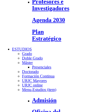
Profesores e
Investigadores
Agenda 2030
Plan
Estratégico
ESTUDIOS
Grado
Doble Grado
Máster
Presenciales
Doctorado
Formación Continua
URJC Mayores
URJC online
Menu-Estudios (item)
Admisión
Oficina del