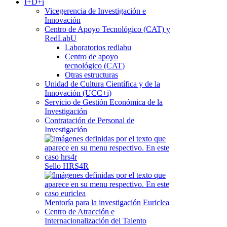
I+D+i
Vicegerencia de Investigación e
Innovación
Centro de Apoyo Tecnológico (CAT) y
RedLabU
Laboratorios redlabu
Centro de apoyo
tecnológico (CAT)
Otras estructuras
Unidad de Cultura Científica y de la
Innovación (UCC+i)
Servicio de Gestión Económica de la
Investigación
Contratación de Personal de
Investigación
Sello HRS4R
Mentoría para la investigación Euriclea
Centro de Atracción e
Internacionalización del Talento