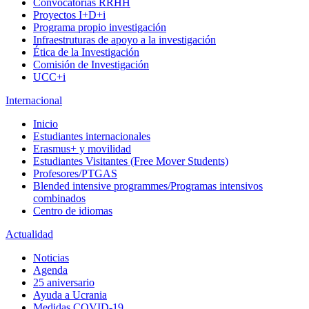
Convocatorias RRHH
Proyectos I+D+i
Programa propio investigación
Infraestruturas de apoyo a la investigación
Ética de la Investigación
Comisión de Investigación
UCC+i
Internacional
Inicio
Estudiantes internacionales
Erasmus+ y movilidad
Estudiantes Visitantes (Free Mover Students)
Profesores/PTGAS
Blended intensive programmes/Programas intensivos
combinados
Centro de idiomas
Actualidad
Noticias
Agenda
25 aniversario
Ayuda a Ucrania
Medidas COVID-19