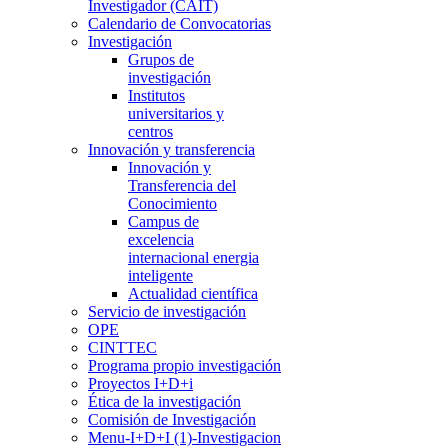
Investigador (CAIT)
Calendario de Convocatorias
Investigación
Grupos de
investigación
Institutos
universitarios y
centros
Innovación y transferencia
Innovación y
Transferencia del
Conocimiento
Campus de
excelencia
internacional energia
inteligente
Actualidad científica
Servicio de investigación
OPE
CINTTEC
Programa propio investigación
Proyectos I+D+i
Ética de la investigación
Comisión de Investigación
Menu-I+D+I (1)-Investigacion