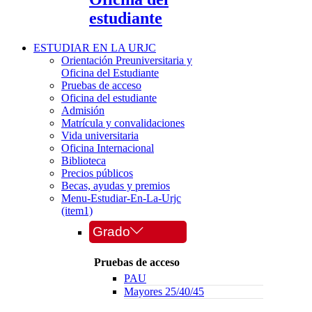
estudiante
ESTUDIAR EN LA URJC
Orientación Preuniversitaria y
Oficina del Estudiante
Pruebas de acceso
Oficina del estudiante
Admisión
Matrícula y convalidaciones
Vida universitaria
Oficina Internacional
Biblioteca
Precios públicos
Becas, ayudas y premios
Menu-Estudiar-En-La-Urjc
(item1)
Grado
Pruebas de acceso
PAU
Mayores 25/40/45