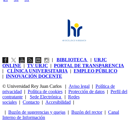
|
BIBLIOTECA
|
URJC
ONLINE
|
TV URJC
|
PORTAL DE TRANSPARENCIA
|
CLÍNICA UNIVERSITARIA
|
EMPLEO PÚBLICO
|
INNOVACIÓN DOCENTE
© Universidad Rey Juan Carlos
|
Aviso legal
|
Política de
privacidad
|
Política de cookies
|
Protección de datos
|
Perfil del
contratante
|
Sede Electrónica
|
Redes
sociales
|
Contacto
|
Accesibilidad
|
|
Buzón de sugerencias y quejas
|
Buzón del rector
|
Canal
Interno de Información