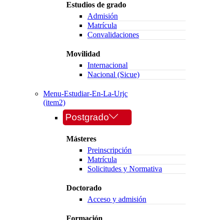
Estudios de grado
Admisión
Matrícula
Convalidaciones
Movilidad
Internacional
Nacional (Sicue)
Menu-Estudiar-En-La-Urjc
(item2)
Postgrado
Másteres
Preinscripción
Matrícula
Solicitudes y Normativa
Doctorado
Acceso y admisión
Formación