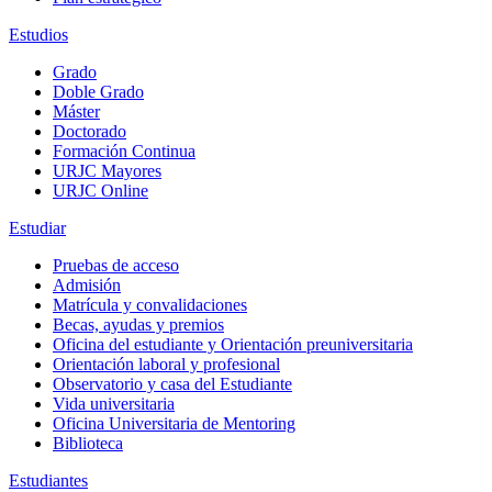
Estudios
Grado
Doble Grado
Máster
Doctorado
Formación Continua
URJC Mayores
URJC Online
Estudiar
Pruebas de acceso
Admisión
Matrícula y convalidaciones
Becas, ayudas y premios
Oficina del estudiante y Orientación preuniversitaria
Orientación laboral y profesional
Observatorio y casa del Estudiante
Vida universitaria
Oficina Universitaria de Mentoring
Biblioteca
Estudiantes