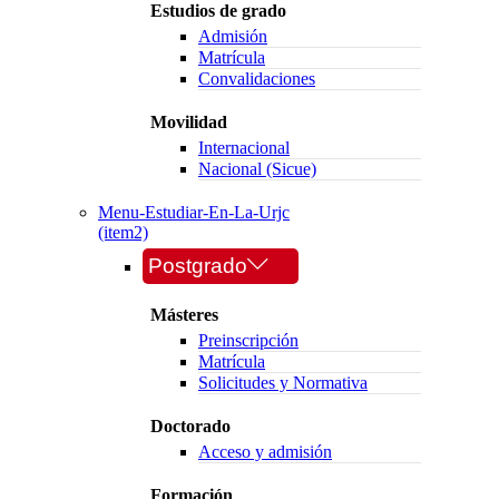
Estudios de grado
Admisión
Matrícula
Convalidaciones
Movilidad
Internacional
Nacional (Sicue)
Menu-Estudiar-En-La-Urjc
(item2)
Postgrado
Másteres
Preinscripción
Matrícula
Solicitudes y Normativa
Doctorado
Acceso y admisión
Formación