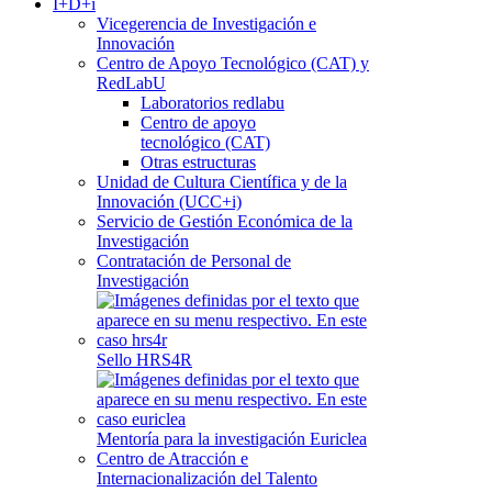
I+D+i
Vicegerencia de Investigación e
Innovación
Centro de Apoyo Tecnológico (CAT) y
RedLabU
Laboratorios redlabu
Centro de apoyo
tecnológico (CAT)
Otras estructuras
Unidad de Cultura Científica y de la
Innovación (UCC+i)
Servicio de Gestión Económica de la
Investigación
Contratación de Personal de
Investigación
Sello HRS4R
Mentoría para la investigación Euriclea
Centro de Atracción e
Internacionalización del Talento