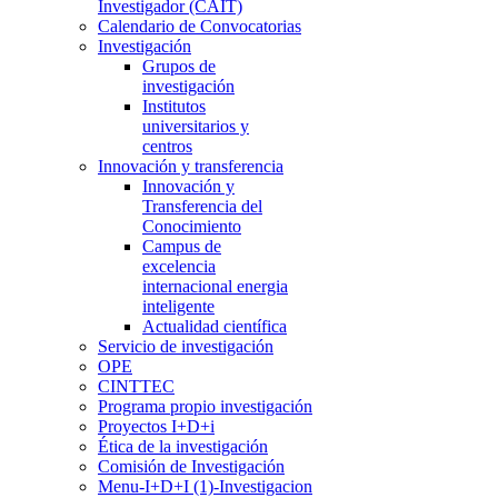
Investigador (CAIT)
Calendario de Convocatorias
Investigación
Grupos de
investigación
Institutos
universitarios y
centros
Innovación y transferencia
Innovación y
Transferencia del
Conocimiento
Campus de
excelencia
internacional energia
inteligente
Actualidad científica
Servicio de investigación
OPE
CINTTEC
Programa propio investigación
Proyectos I+D+i
Ética de la investigación
Comisión de Investigación
Menu-I+D+I (1)-Investigacion