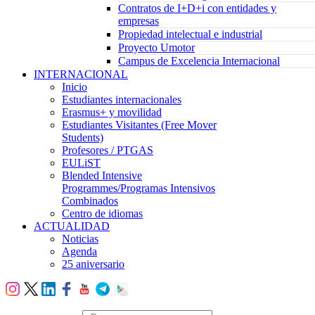
Contratos de I+D+i con entidades y
empresas
Propiedad intelectual e industrial
Proyecto Umotor
Campus de Excelencia Internacional
INTERNACIONAL
Inicio
Estudiantes internacionales
Erasmus+ y movilidad
Estudiantes Visitantes (Free Mover
Students)
Profesores / PTGAS
EULiST
Blended Intensive
Programmes/Programas Intensivos
Combinados
Centro de idiomas
ACTUALIDAD
Noticias
Agenda
25 aniversario