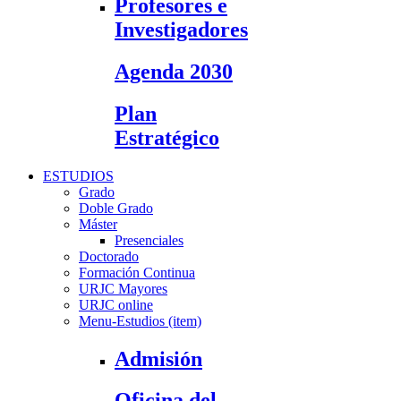
Profesores e
Investigadores
Agenda 2030
Plan
Estratégico
ESTUDIOS
Grado
Doble Grado
Máster
Presenciales
Doctorado
Formación Continua
URJC Mayores
URJC online
Menu-Estudios (item)
Admisión
Oficina del