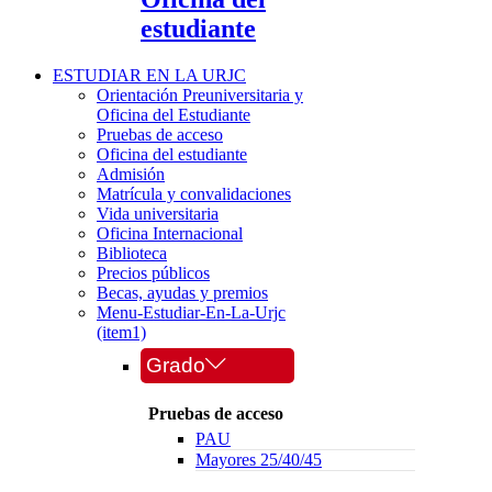
estudiante
ESTUDIAR EN LA URJC
Orientación Preuniversitaria y
Oficina del Estudiante
Pruebas de acceso
Oficina del estudiante
Admisión
Matrícula y convalidaciones
Vida universitaria
Oficina Internacional
Biblioteca
Precios públicos
Becas, ayudas y premios
Menu-Estudiar-En-La-Urjc
(item1)
Grado
Pruebas de acceso
PAU
Mayores 25/40/45