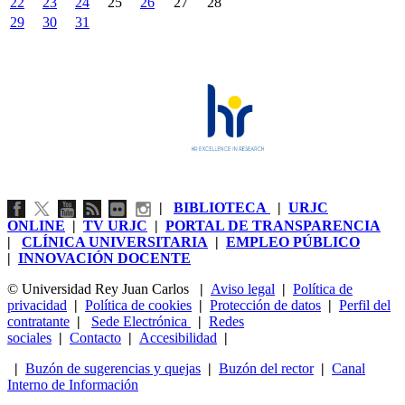
22
23
24
25
26
27
28
29
30
31
|
BIBLIOTECA
|
URJC
ONLINE
|
TV URJC
|
PORTAL DE TRANSPARENCIA
|
CLÍNICA UNIVERSITARIA
|
EMPLEO PÚBLICO
|
INNOVACIÓN DOCENTE
© Universidad Rey Juan Carlos
|
Aviso legal
|
Política de
privacidad
|
Política de cookies
|
Protección de datos
|
Perfil del
contratante
|
Sede Electrónica
|
Redes
sociales
|
Contacto
|
Accesibilidad
|
|
Buzón de sugerencias y quejas
|
Buzón del rector
|
Canal
Interno de Información