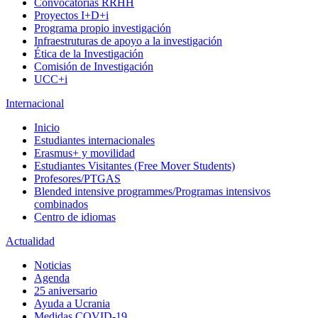
Convocatorias RRHH
Proyectos I+D+i
Programa propio investigación
Infraestruturas de apoyo a la investigación
Ética de la Investigación
Comisión de Investigación
UCC+i
Internacional
Inicio
Estudiantes internacionales
Erasmus+ y movilidad
Estudiantes Visitantes (Free Mover Students)
Profesores/PTGAS
Blended intensive programmes/Programas intensivos
combinados
Centro de idiomas
Actualidad
Noticias
Agenda
25 aniversario
Ayuda a Ucrania
Medidas COVID-19