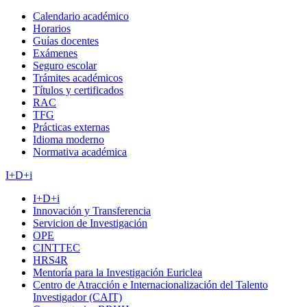
Calendario académico
Horarios
Guías docentes
Exámenes
Seguro escolar
Trámites académicos
Títulos y certificados
RAC
TFG
Prácticas externas
Idioma moderno
Normativa académica
I+D+i
I+D+i
Innovación y Transferencia
Servicion de Investigación
OPE
CINTTEC
HRS4R
Mentoría para la Investigación Euriclea
Centro de Atracción e Internacionalización del Talento
Investigador (CAIT)