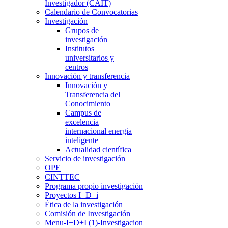
Investigador (CAIT)
Calendario de Convocatorias
Investigación
Grupos de
investigación
Institutos
universitarios y
centros
Innovación y transferencia
Innovación y
Transferencia del
Conocimiento
Campus de
excelencia
internacional energia
inteligente
Actualidad científica
Servicio de investigación
OPE
CINTTEC
Programa propio investigación
Proyectos I+D+i
Ética de la investigación
Comisión de Investigación
Menu-I+D+I (1)-Investigacion