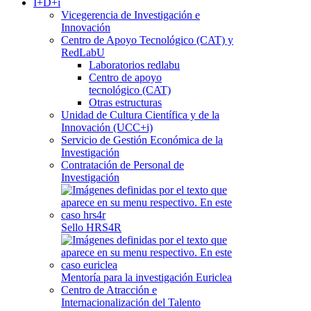
I+D+i
Vicegerencia de Investigación e
Innovación
Centro de Apoyo Tecnológico (CAT) y
RedLabU
Laboratorios redlabu
Centro de apoyo
tecnológico (CAT)
Otras estructuras
Unidad de Cultura Científica y de la
Innovación (UCC+i)
Servicio de Gestión Económica de la
Investigación
Contratación de Personal de
Investigación
Sello HRS4R
Mentoría para la investigación Euriclea
Centro de Atracción e
Internacionalización del Talento