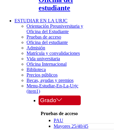
estudiante
ESTUDIAR EN LA URJC
Orientación Preuniversitaria y
Oficina del Estudiante
Pruebas de acceso
Oficina del estudiante
Admisión
Matrícula y convalidaciones
Vida universitaria
Oficina Internacional
Biblioteca
Precios públicos
Becas, ayudas y premios
Menu-Estudiar-En-La-Urjc
(item1)
Grado
Pruebas de acceso
PAU
Mayores 25/40/45