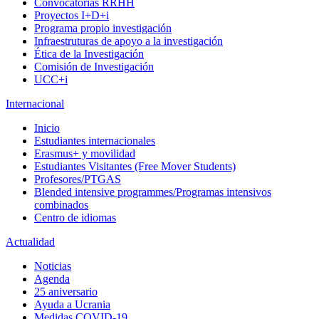
Convocatorias RRHH
Proyectos I+D+i
Programa propio investigación
Infraestruturas de apoyo a la investigación
Ética de la Investigación
Comisión de Investigación
UCC+i
Internacional
Inicio
Estudiantes internacionales
Erasmus+ y movilidad
Estudiantes Visitantes (Free Mover Students)
Profesores/PTGAS
Blended intensive programmes/Programas intensivos
combinados
Centro de idiomas
Actualidad
Noticias
Agenda
25 aniversario
Ayuda a Ucrania
Medidas COVID-19