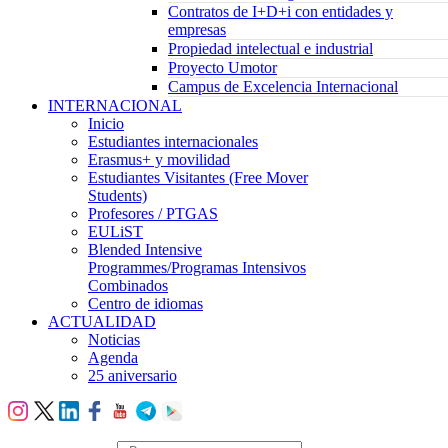
Contratos de I+D+i con entidades y
empresas
Propiedad intelectual e industrial
Proyecto Umotor
Campus de Excelencia Internacional
INTERNACIONAL
Inicio
Estudiantes internacionales
Erasmus+ y movilidad
Estudiantes Visitantes (Free Mover
Students)
Profesores / PTGAS
EULiST
Blended Intensive
Programmes/Programas Intensivos
Combinados
Centro de idiomas
ACTUALIDAD
Noticias
Agenda
25 aniversario