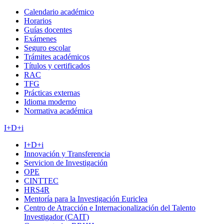
Calendario académico
Horarios
Guías docentes
Exámenes
Seguro escolar
Trámites académicos
Títulos y certificados
RAC
TFG
Prácticas externas
Idioma moderno
Normativa académica
I+D+i
I+D+i
Innovación y Transferencia
Servicion de Investigación
OPE
CINTTEC
HRS4R
Mentoría para la Investigación Euriclea
Centro de Atracción e Internacionalización del Talento
Investigador (CAIT)