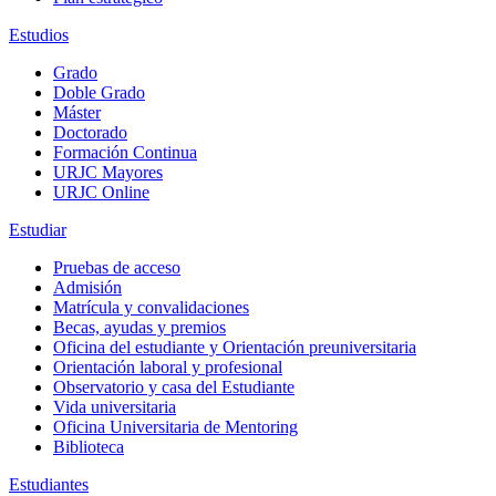
Estudios
Grado
Doble Grado
Máster
Doctorado
Formación Continua
URJC Mayores
URJC Online
Estudiar
Pruebas de acceso
Admisión
Matrícula y convalidaciones
Becas, ayudas y premios
Oficina del estudiante y Orientación preuniversitaria
Orientación laboral y profesional
Observatorio y casa del Estudiante
Vida universitaria
Oficina Universitaria de Mentoring
Biblioteca
Estudiantes