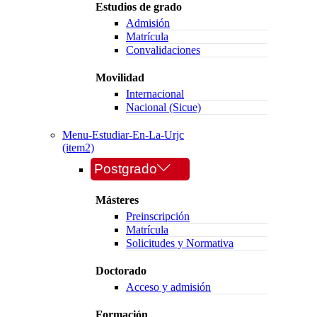
Estudios de grado
Admisión
Matrícula
Convalidaciones
Movilidad
Internacional
Nacional (Sicue)
Menu-Estudiar-En-La-Urjc
(item2)
Postgrado
Másteres
Preinscripción
Matrícula
Solicitudes y Normativa
Doctorado
Acceso y admisión
Formación