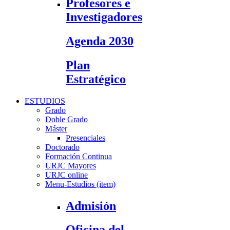
Profesores e
Investigadores
Agenda 2030
Plan
Estratégico
ESTUDIOS
Grado
Doble Grado
Máster
Presenciales
Doctorado
Formación Continua
URJC Mayores
URJC online
Menu-Estudios (item)
Admisión
Oficina del