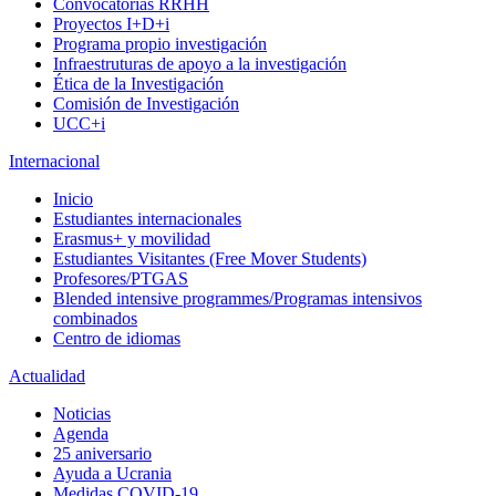
Convocatorias RRHH
Proyectos I+D+i
Programa propio investigación
Infraestruturas de apoyo a la investigación
Ética de la Investigación
Comisión de Investigación
UCC+i
Internacional
Inicio
Estudiantes internacionales
Erasmus+ y movilidad
Estudiantes Visitantes (Free Mover Students)
Profesores/PTGAS
Blended intensive programmes/Programas intensivos
combinados
Centro de idiomas
Actualidad
Noticias
Agenda
25 aniversario
Ayuda a Ucrania
Medidas COVID-19