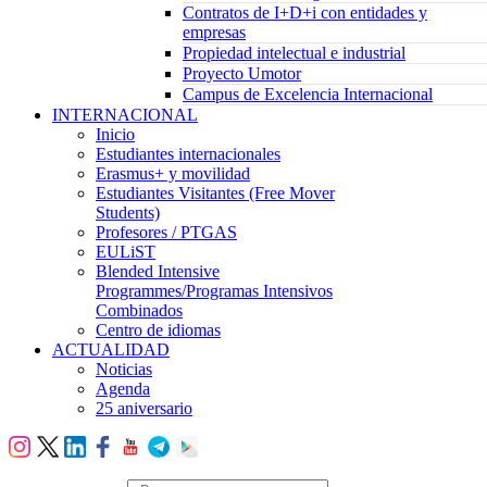
Contratos de I+D+i con entidades y
empresas
Propiedad intelectual e industrial
Proyecto Umotor
Campus de Excelencia Internacional
INTERNACIONAL
Inicio
Estudiantes internacionales
Erasmus+ y movilidad
Estudiantes Visitantes (Free Mover
Students)
Profesores / PTGAS
EULiST
Blended Intensive
Programmes/Programas Intensivos
Combinados
Centro de idiomas
ACTUALIDAD
Noticias
Agenda
25 aniversario