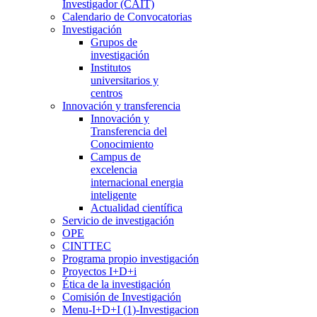
Investigador (CAIT)
Calendario de Convocatorias
Investigación
Grupos de
investigación
Institutos
universitarios y
centros
Innovación y transferencia
Innovación y
Transferencia del
Conocimiento
Campus de
excelencia
internacional energia
inteligente
Actualidad científica
Servicio de investigación
OPE
CINTTEC
Programa propio investigación
Proyectos I+D+i
Ética de la investigación
Comisión de Investigación
Menu-I+D+I (1)-Investigacion