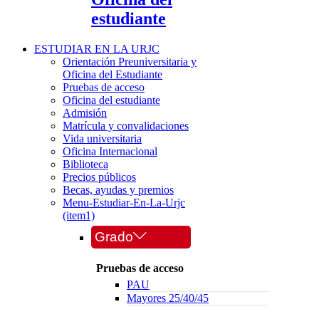
estudiante
ESTUDIAR EN LA URJC
Orientación Preuniversitaria y
Oficina del Estudiante
Pruebas de acceso
Oficina del estudiante
Admisión
Matrícula y convalidaciones
Vida universitaria
Oficina Internacional
Biblioteca
Precios públicos
Becas, ayudas y premios
Menu-Estudiar-En-La-Urjc
(item1)
Grado
Pruebas de acceso
PAU
Mayores 25/40/45