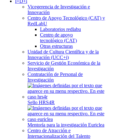
I+D+i
Vicegerencia de Investigación e
Innovación
Centro de Apoyo Tecnológico (CAT) y
RedLabU
Laboratorios redlabu
Centro de apoyo
tecnológico (CAT)
Otras estructuras
Unidad de Cultura Científica y de la
Innovación (UCC+i)
Servicio de Gestión Económica de la
Investigación
Contratación de Personal de
Investigación
Sello HRS4R
Mentoría para la investigación Euriclea
Centro de Atracción e
Internacionalización del Talento