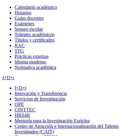
Calendario académico
Horarios
Guías docentes
Exámenes
Seguro escolar
Trámites académicos
Títulos y certificados
RAC
TFG
Prácticas externas
Idioma moderno
Normativa académica
I+D+i
I+D+i
Innovación y Transferencia
Servicion de Investigación
OPE
CINTTEC
HRS4R
Mentoría para la Investigación Euriclea
Centro de Atracción e Internacionalización del Talento
Investigador (CAIT)