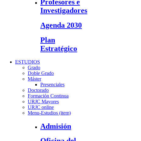
Profesores e
Investigadores
Agenda 2030
Plan
Estratégico
ESTUDIOS
Grado
Doble Grado
Máster
Presenciales
Doctorado
Formación Continua
URJC Mayores
URJC online
Menu-Estudios (item)
Admisión
Oficina del