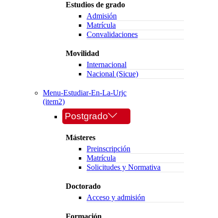
Estudios de grado
Admisión
Matrícula
Convalidaciones
Movilidad
Internacional
Nacional (Sicue)
Menu-Estudiar-En-La-Urjc
(item2)
Postgrado
Másteres
Preinscripción
Matrícula
Solicitudes y Normativa
Doctorado
Acceso y admisión
Formación