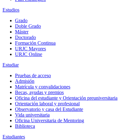
Estudios
Grado
Doble Grado
Máster
Doctorado
Formación Continua
URJC Mayores
URJC Online
Estudiar
Pruebas de acceso
Admisión
Matrícula y convalidaciones
Becas, ayudas y premios
Oficina del estudiante y Orientación preuniversitaria
Orientación laboral y profesional
Observatorio y casa del Estudiante
Vida universitaria
Oficina Universitaria de Mentoring
Biblioteca
Estudiantes